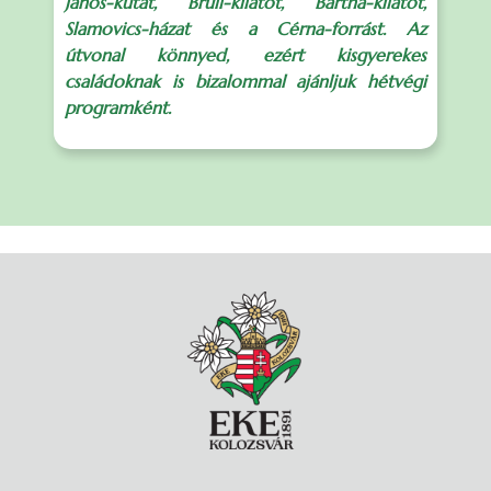
János-kutat, Brüll-kilátót, Bartha-kilátót,
Slamovics-házat és a Cérna-forrást. Az
útvonal könnyed, ezért kisgyerekes
családoknak is bizalommal ajánljuk hétvégi
programként.