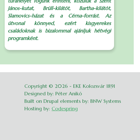
túrahelyet fogunk érinteni, közülük a Szent
János-kutat, Brüll-kilátót, Bartha-kilátót,
Slamovics-házat és a Cérna-forrást. Az
S
útvonal könnyed, ezért kisgyerekes
családoknak is bizalommal ajánljuk hétvégi
programként.
Copyright © 2026 - EKE Kolozsvár 1891
Belépés
Designed by: Péter Anikó
Built on Drupal elements by: BNW Systems
Hosting by:
Codespring