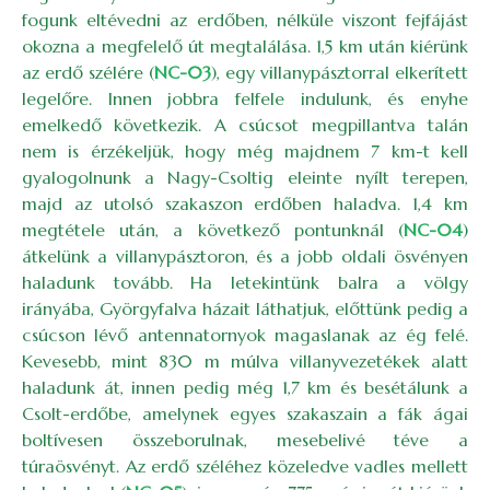
fogunk eltévedni az erdőben, nélküle viszont fejfájást
okozna a megfelelő út megtalálása. 1,5 km után kiérünk
az erdő szélére (
NC-03
), egy villanypásztorral elkerített
legelőre. Innen jobbra felfele indulunk, és enyhe
emelkedő következik. A csúcsot megpillantva talán
nem is érzékeljük, hogy még majdnem 7 km-t kell
gyalogolnunk a Nagy-Csoltig eleinte nyílt terepen,
majd az utolsó szakaszon erdőben haladva. 1,4 km
megtétele után, a következő pontunknál (
NC-04
)
átkelünk a villanypásztoron, és a jobb oldali ösvényen
haladunk tovább. Ha letekintünk balra a völgy
irányába, Györgyfalva házait láthatjuk, előttünk pedig a
csúcson lévő antennatornyok magaslanak az ég felé.
Kevesebb, mint 830 m múlva villanyvezetékek alatt
haladunk át, innen pedig még 1,7 km és besétálunk a
Csolt-erdőbe, amelynek egyes szakaszain a fák ágai
boltívesen összeborulnak, mesebelivé téve a
túraösvényt. Az erdő széléhez közeledve vadles mellett