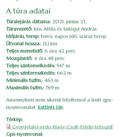
A túra adatai
Túralejárás dátuma:
2021. június 23.
Túravezető:
Kiss Attila és Szilágyi András
Időjárás, terep:
forró, napos idő, száraz terep
Útvonal hossza:
21,1 km
Teljes menetidő:
6 óra 42 perc
Mozgásidő:
4 óra 48 perc
Teljes szintemelkedés:
547 m
Teljes szintereszkedés:
662 m
Minimális tszfm.:
463 m
Maximális tszfm.:
769 m
Amennyiben nem sikerül letöltened a lenti gpx-
nyomvonalat,
kattints ide
.
Térkép
Gyorgyfalvi-erdo-Nagy-Csolt-Feleki-teto.pdf
Gpx-nyomvonal