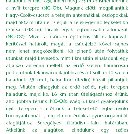
haladunk el (
NC-05
), innen még 775 m és ismét kiérünk
a nyílt terepre (
NC-06
). Magunk előtt megpillantjuk
Nagy-Csolt-csúcsot a tetején antennákkal, oszlopokkal,
majd 580 m után el is érjük a Feleki-gerinc legkeletibb
csúcsát (718 m), túránk egyik legfontosabb állomását
(
NC-07
). Mivel a csúcson építmény áll és kapuval-
kerítéssel határolt, magát a csúcsjelző követ sajnos
nem lehet megközelíteni. Kis pihenő után folytatjuk
utunkat, majd kevesebb, mint 1 km után elhaladunk egy
átjátszó antenna mellett az erdő szélén, hamarosan
pedig utunk lekanyarodik jobbra és a Csolt-erdő szélén
haladunk 2,5 km-t, balra Rőd (Rediu) házait pillantjuk
meg. Miután elhagyjuk az erdő szélét, nyílt terepen
haladunk, majd kb. 1,6 km után útelágazáshoz érünk,
ahol jobbra térünk (
NC-08
). Még 2,1 km-t gyalogolunk
nyílt terepen – előttünk a Feleki-tető égbe nyúló
toronyantennái –, míg el nem érünk a gyorsforgalmi út
alagútjához Seregélyes (Sărădiș) falu határában.
Átkelünk az alagúton, elindulunk egy széles