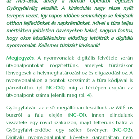
az M13-assal, amely a Román Operától egészen
Györgyfalváig elszállít. A kirándulás nagy része nyílt
terepen vezet, így napos időben semmiképp se felejtsük
otthon fejfedőnket és napkrémünket. Mivel a túra teljes
mértékben jelöletlen ösvényeken halad, nagyon fontos,
hogy okos készülékeinkre előzőleg letöltsük a digitális
nyomvonalat. Kellemes túrázást kívánunk!
Megjegyzés.
A nyomvonalak digitális felvétele során
útvonalpontokat rögzítettünk, amelyek túrázáskor
lényegesek a helymeghatározáshoz és eligazodáshoz. A
nyomvonalakon a pontok sorszámát a túra kódjával is
párosítottuk (pl.
NC-04
), míg a térképen csupán az
útvonalpont száma jelenik meg (pl.
4
).
Györgyfalván az első megállóban leszállunk az M16-os
buszról a falu elején (
NC-01
), innen elindulunk
visszafele egy rövid szakaszon, majd feltérünk balra a
Györgyfalvi-erdőbe egy széles ösvényen (
NC-02
).
Digitális nyomvonalunkat követve garantáltan nem