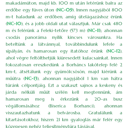
makadámúton, majd kb. 100 m után letérünk balra az
erdőbe egy füves úton (
NC-09
). Innen nagyjából 800
m-t haladunk az erdőben, amíg útelágazáshoz érünk
(
NC-10
), és a jobb oldali utat választjuk. Már csak 480
m és felérünk a Feleki-tetőre (573 m) (
NC-11
), ahonnan
csodás panoráma nyílik kincses városunkra. Ha
beteltünk a látvánnyal, továbbindulunk lefele a
sípályán, és hamarosan egy itatóhoz érünk (
NC-12
),
ahol végre feltölthetjük kiüresedett kulacsainkat. Innen
fokozatosan ereszkedünk a Borháncs lakótelep felé 2
km-t, átsétálunk egy gyümölcsösön, majd kiérünk a
műútra (
NC-13
), ahonnan nagyjából 1 km van hátra
túránk célpontjáig. Ezt a szakaszt sajnos a keskeny és
járda nélküli műút szélén kell megtennünk, ám
hamarosan meg is érkezünk a 20-as busz
végállomásához (Biserica Borhanci), ahonnan
visszautazhatunk a belvárosba. Gratulálunk a
kitartásotokhoz, hiszen 21 km gyaloglás már felér egy
közepesen nehéz teljesítménytúra távjával.