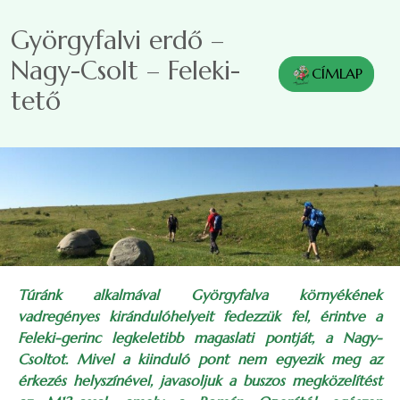
Ugrás a tartalomra
Györgyfalvi erdő –
Nagy-Csolt – Feleki-
CÍMLAP
tető
Túránk alkalmával Györgyfalva környékének
vadregényes kirándulóhelyeit fedezzük fel, érintve a
Feleki-gerinc legkeletibb magaslati pontját, a Nagy-
Csoltot. Mivel a kiinduló pont nem egyezik meg az
érkezés helyszínével, javasoljuk a buszos megközelítést