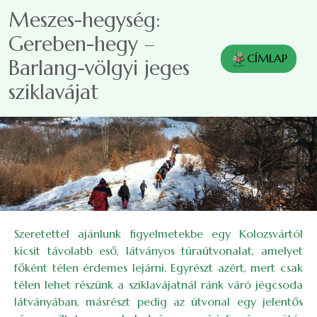
Ugrás a tartalomra
Meszes-hegység:
Gereben-hegy –
CÍMLAP
Barlang-völgyi jeges
sziklavájat
Szeretettel ajánlunk figyelmetekbe egy Kolozsvártól
kicsit távolabb eső, látványos túraútvonalat, amelyet
főként télen érdemes lejárni. Egyrészt azért, mert csak
télen lehet részünk a sziklavájatnál ránk váró jégcsoda
látványában, másrészt pedig az útvonal egy jelentős