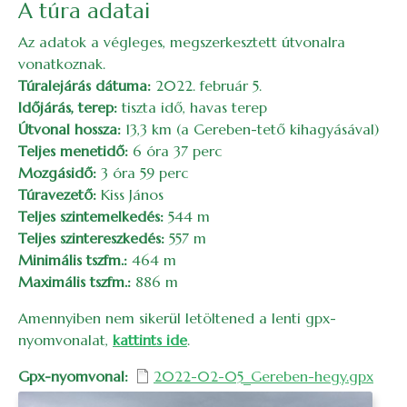
A túra adatai
Az adatok a végleges, megszerkesztett útvonalra
vonatkoznak.
Túralejárás dátuma:
2022. február 5.
Időjárás, terep:
tiszta idő, havas terep
Útvonal hossza:
13,3 km (a Gereben-tető kihagyásával)
Teljes menetidő:
6 óra 37 perc
Mozgásidő:
3 óra 59 perc
Túravezető:
Kiss János
Teljes szintemelkedés:
544 m
Teljes szintereszkedés:
557 m
Minimális tszfm.:
464 m
Maximális tszfm.:
886 m
Amennyiben nem sikerül letöltened a lenti gpx-
nyomvonalat,
kattints ide
.
Gpx-nyomvonal
2022-02-05_Gereben-hegy.gpx