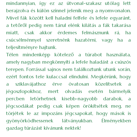
mindannyian, így ez az útvonal-szakasz utólag lett
berajzolva és külön színnel jelenik meg a nyomvonalon.
Mivel fák között kell haladni felfele és lefele egyaránt,
a tetőről pedig nem tárul elénk kilátás a fák takarása
miatt, csak akkor érdemes felmásznunk rá, ha
csúcsélménnyel szeretnénk hazatérni, vagy ha a
teljesítményre hajtunk.
Télen mindenképp kötelező a túrabot használata,
amely nagyban megkönnyíti a lefele haladást a csúszós
terepen. Forrással sajnos nem találkoztunk utunk során,
ezért fontos tele kulaccsal elindulni. Megkérünk, hogy
a sziklavájathoz érve óvatosan közelítsetek a
jégoszlopokhoz, mert olvadás esetén bármelyik
percben letörhetnek kisebb-nagyobb darabok, a
jégcsodákat pedig csak képen örökítsétek meg, ne
törjétek le az impozáns jégcsapokat, hogy mások is
gyönyörködhessenek látványukban. Élményekben
gazdag túrázást kívánunk nektek!