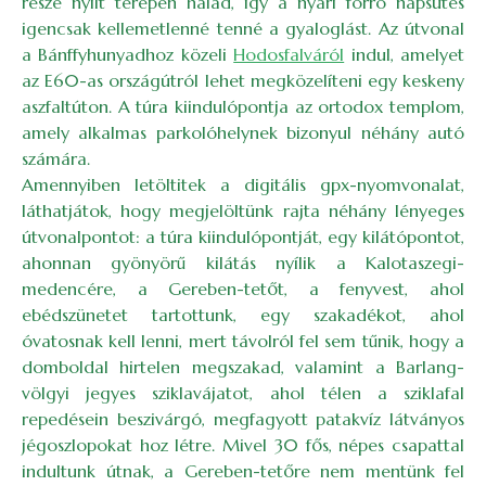
része nyílt terepen halad, így a nyári forró napsütés
igencsak kellemetlenné tenné a gyaloglást. Az útvonal
a Bánffyhunyadhoz közeli
Hodosfalváról
indul, amelyet
az E60-as országútról lehet megközelíteni egy keskeny
aszfaltúton. A túra kiindulópontja az ortodox templom,
amely alkalmas parkolóhelynek bizonyul néhány autó
számára.
Amennyiben letöltitek a digitális gpx-nyomvonalat,
láthatjátok, hogy megjelöltünk rajta néhány lényeges
útvonalpontot: a túra kiindulópontját, egy kilátópontot,
ahonnan gyönyörű kilátás nyílik a Kalotaszegi-
medencére, a Gereben-tetőt, a fenyvest, ahol
ebédszünetet tartottunk, egy szakadékot, ahol
óvatosnak kell lenni, mert távolról fel sem tűnik, hogy a
domboldal hirtelen megszakad, valamint a Barlang-
völgyi jegyes sziklavájatot, ahol télen a sziklafal
repedésein beszivárgó, megfagyott patakvíz látványos
jégoszlopokat hoz létre. Mivel 30 fős, népes csapattal
indultunk útnak, a Gereben-tetőre nem mentünk fel