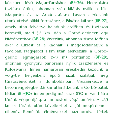
közelben lévő
Major-forrás
hoz (
BF-26
). Nemsokára
tisztásra érünk, ahonnan szép kilátás nyílik a Kis-
Magurára és az Árpád-csúcsra. Lassan elérkezünk
utunk utolsó bükki forrásához, a
Pásztor-kút
hoz (
BF-27
),
amely után felváltva haladunk erdőben és tisztáson
keresztül, majd 3,8 km után a Gorbó-gerincen egy
kilátóponthoz (
BF-28
) érkezünk, ahonnan tiszta időben
akár a Ciblest és a Radnait is megcsodálhatjuk a
távolban. Nagyjából 1 km után elérkezünk a Gorbó-
gerinc legmagasabb (573 m) pontjához (
BF-29
),
ahonnan gyönyörű panoráma nyílik Szászfenesre és
Kolozsvárra. Innen hamarosan ereszkedni kezdünk a
völgybe, helyenként épülő házak szakítják meg
túraösvényünket a domboldalban. Visszaérkezve a
betonrengetegbe, 2,6 km után átkelünk a Gorbó-patak
hídján (
BF-30
), innen pedig már csak 850 m van hátra
túránk végpontjáig, a monostori végállomásig. A 25,5
km-es túránk után következhet a jól megérdemelt
pihenés. Reméljük, élményekkel gazdagodva tértek