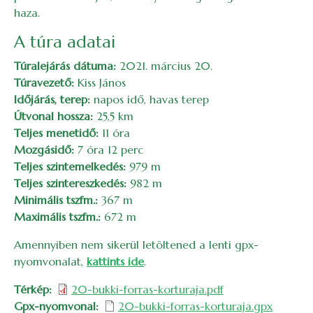
haza.
A túra adatai
Túralejárás dátuma:
2021. március 20.
Túravezető:
Kiss János
Időjárás, terep:
napos idő, havas terep
Útvonal hossza:
25,5 km
Teljes menetidő:
11 óra
Mozgásidő:
7 óra 12 perc
Teljes szintemelkedés:
979 m
Teljes szintereszkedés:
982 m
Minimális tszfm.:
367 m
Maximális tszfm.:
672 m
Amennyiben nem sikerül letöltened a lenti gpx-
nyomvonalat,
kattints ide
.
Térkép
20-bukki-forras-korturaja.pdf
Gpx-nyomvonal
20-bukki-forras-korturaja.gpx