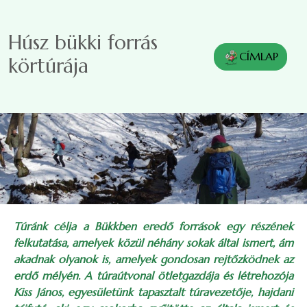
Ugrás a tartalomra
Húsz bükki forrás
CÍMLAP
körtúrája
Túránk célja a Bükkben eredő források egy részének
felkutatása, amelyek közül néhány sokak által ismert, ám
akadnak olyanok is, amelyek gondosan rejtőzködnek az
erdő mélyén. A túraútvonal ötletgazdája és létrehozója
Kiss János, egyesületünk tapasztalt túravezetője, hajdani