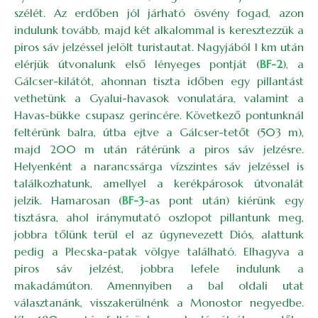
szélét. Az erdőben jól járható ösvény fogad, azon
indulunk tovább, majd két alkalommal is keresztezzük a
piros sáv jelzéssel jelölt turistautat. Nagyjából 1 km után
elérjük útvonalunk első lényeges pontját (
BF-2
), a
Gálcser-kilátót, ahonnan tiszta időben egy pillantást
vethetünk a Gyalui-havasok vonulatára, valamint a
Havas-bükke csupasz gerincére. Következő pontunknál
feltérünk balra, útba ejtve a Gálcser-tetőt (503 m),
majd 200 m után rátérünk a piros sáv jelzésre.
Helyenként a narancssárga vízszintes sáv jelzéssel is
találkozhatunk, amellyel a kerékpárosok útvonalát
jelzik. Hamarosan (
BF-3
-as pont után) kiérünk egy
tisztásra, ahol iránymutató oszlopot pillantunk meg,
jobbra tőlünk terül el az úgynevezett Diós, alattunk
pedig a Plecska-patak völgye található. Elhagyva a
piros sáv jelzést, jobbra lefele indulunk a
makadámúton. Amennyiben a bal oldali utat
választanánk, visszakerülnénk a Monostor negyedbe.