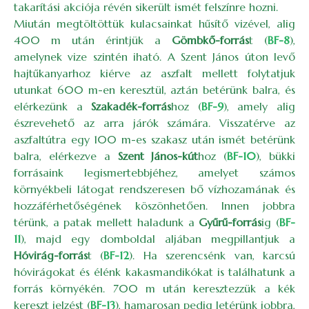
takarítási akciója révén sikerült ismét felszínre hozni.
Miután megtöltöttük kulacsainkat hűsítő vizével, alig
400 m után érintjük a
Gömbkő-forrás
t (
BF-8
),
amelynek vize szintén iható. A Szent János úton levő
hajtűkanyarhoz kiérve az aszfalt mellett folytatjuk
utunkat 600 m-en keresztül, aztán betérünk balra, és
elérkezünk a
Szakadék-forrás
hoz (
BF-9
), amely alig
észrevehető az arra járók számára. Visszatérve az
aszfaltútra egy 100 m-es szakasz után ismét betérünk
balra, elérkezve a
Szent János-kút
hoz (
BF-10
), bükki
forrásaink legismertebbjéhez, amelyet számos
környékbeli látogat rendszeresen bő vízhozamának és
hozzáférhetőségének köszönhetően. Innen jobbra
térünk, a patak mellett haladunk a
Gyűrű-forrás
ig (
BF-
11
), majd egy domboldal aljában megpillantjuk a
Hóvirág-forrás
t (
BF-12
). Ha szerencsénk van, karcsú
hóvirágokat és élénk kakasmandikókat is találhatunk a
forrás környékén. 700 m után keresztezzük a kék
kereszt jelzést (
BF-13
), hamarosan pedig letérünk jobbra,