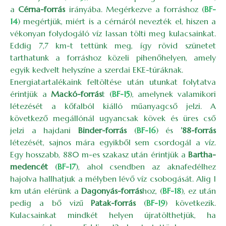
a
Cérna-forrás
irányába. Megérkezve a forráshoz (
BF-
14
) megértjük, miért is a cérnáról nevezték el, hiszen a
vékonyan folydogáló víz lassan tölti meg kulacsainkat.
Eddig 7,7 km-t tettünk meg, így rövid szünetet
tarthatunk a forráshoz közeli pihenőhelyen, amely
egyik kedvelt helyszíne a szerdai EKE-túráknak.
Energiatartalékaink feltöltése után utunkat folytatva
érintjük a
Mackó-forrás
t (
BF-15
), amelynek valamikori
létezését a kőfalból kiálló műanyagcső jelzi. A
következő megállónál ugyancsak kövek és üres cső
jelzi a hajdani
Binder-forrás
(
BF-16
) és
’88-forrás
létezését, sajnos mára egyikből sem csordogál a víz.
Egy hosszabb, 880 m-es szakasz után érintjük a
Bartha-
medencét
(
BF-17
), ahol csendben az aknafedélhez
hajolva hallhatjuk a mélyben lévő víz csobogását. Alig 1
km után elérünk a
Dagonyás-forrás
hoz, (
BF-18
), ez után
pedig a bő vizű
Patak-forrás
(
BF-19
) következik.
Kulacsainkat mindkét helyen újratölthetjük, ha