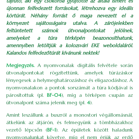
tájfutó, aki egy csokorba gyűjtötte az általa ismert és
újonnan felfedezett forrásokat, létrehozva egy ideális
körtúrát. Néhány forrást ő maga nevezett el a
környezet sajátosságaira utalva. A zárójelekben
feltüntetett számok útvonalpontokat jelölnek,
amelyeket a túra térképén beazonosíthatunk,
amennyiben letöltjük a kolozsvári EKE weboldaláról.
Kalandos felfedezőtúrát kívánunk nektek!
Megjegyzés.
A nyomvonalak digitális felvétele során
útvonalpontokat rögzítettünk, amelyek túrázáskor
lényegesek a helymeghatározáshoz és eligazodáshoz. A
nyomvonalakon a pontok sorszámát a túra kódjával is
párosítottuk (pl.
BF-04
), míg a térképen csupán az
útvonalpont száma jelenik meg (pl.
4
).
Amint leszállunk a buszról a monostori végállomásnál,
átkelünk az átjárón, és felmegyünk a tömbházakhoz
vezető lépcsőn (
BF-1
). Az épületek között haladunk
nyomvonalunkat követve, míg el nem érjük az erdő