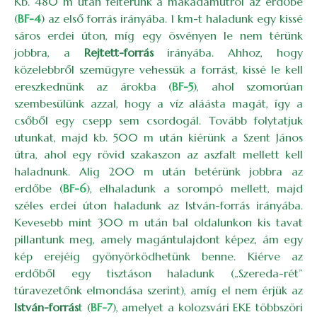
Kb. 480 m után feltérünk a makadámútról az erdőbe
(
BF-4
) az első forrás irányába. 1 km-t haladunk egy kissé
sáros erdei úton, míg egy ösvényen le nem térünk
jobbra, a
Rejtett-forrás
irányába. Ahhoz, hogy
közelebbről szemügyre vehessük a forrást, kissé le kell
ereszkednünk az árokba (
BF-5
), ahol szomorúan
szembesülünk azzal, hogy a víz aláásta magát, így a
csőből egy csepp sem csordogál. Tovább folytatjuk
utunkat, majd kb. 500 m után kiérünk a Szent János
útra, ahol egy rövid szakaszon az aszfalt mellett kell
haladnunk. Alig 200 m után betérünk jobbra az
erdőbe (
BF-6
), elhaladunk a sorompó mellett, majd
széles erdei úton haladunk az István-forrás irányába.
Kevesebb mint 300 m után bal oldalunkon kis tavat
pillantunk meg, amely magántulajdont képez, ám egy
kép erejéig gyönyörködhetünk benne. Kiérve az
erdőből egy tisztáson haladunk („Szereda-rét”
túravezetőnk elmondása szerint), amíg el nem érjük az
István-forrás
t (
BF-7
), amelyet a kolozsvári EKE többszöri