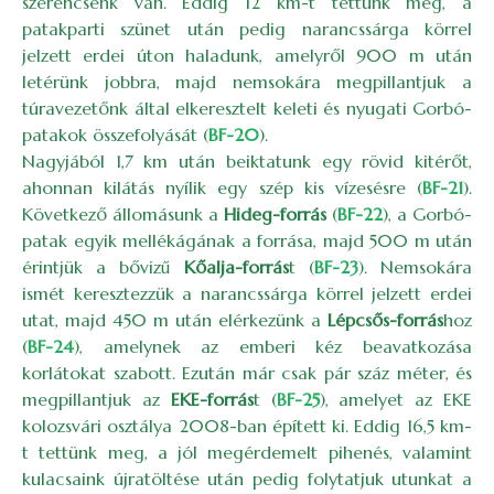
szerencsénk van. Eddig 12 km-t tettünk meg, a
patakparti szünet után pedig narancssárga körrel
jelzett erdei úton haladunk, amelyről 900 m után
letérünk jobbra, majd nemsokára megpillantjuk a
túravezetőnk által elkeresztelt keleti és nyugati Gorbó-
patakok összefolyását (
BF-20
).
Nagyjából 1,7 km után beiktatunk egy rövid kitérőt,
ahonnan kilátás nyílik egy szép kis vízesésre (
BF-21
).
Következő állomásunk a
Hideg-forrás
(
BF-22
), a Gorbó-
patak egyik mellékágának a forrása, majd 500 m után
érintjük a bővizű
Kőalja-forrás
t (
BF-23
). Nemsokára
ismét keresztezzük a narancssárga körrel jelzett erdei
utat, majd 450 m után elérkezünk a
Lépcsős-forrás
hoz
(
BF-24
), amelynek az emberi kéz beavatkozása
korlátokat szabott. Ezután már csak pár száz méter, és
megpillantjuk az
EKE-forrás
t (
BF-25
), amelyet az EKE
kolozsvári osztálya 2008-ban épített ki. Eddig 16,5 km-
t tettünk meg, a jól megérdemelt pihenés, valamint
kulacsaink újratöltése után pedig folytatjuk utunkat a