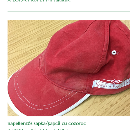
napellenzős sapka/șapcă cu cozoroc