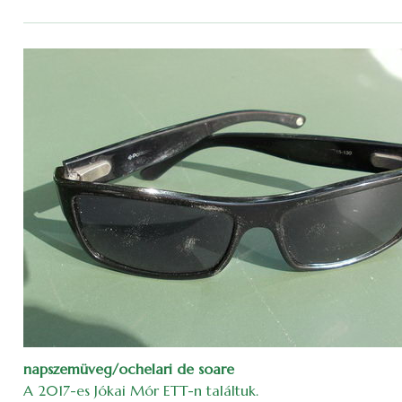
napszemüveg/ochelari de soare
A 2017-es Jókai Mór ETT-n találtuk.