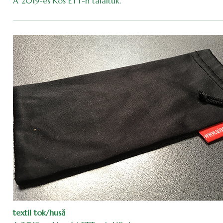
A 2019-es Kós ETT-n találtuk.
textil tok/husă