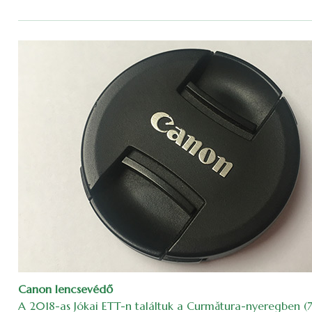
Canon lencsevédő
A 2018-as Jókai ETT-n találtuk a Curmătura-nyeregben (7.