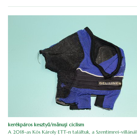
kerékpáros kesztyű/mănuşi ciclism
A 2018-as Kós Károly ETT-n találtuk, a Szentimrei-villánál