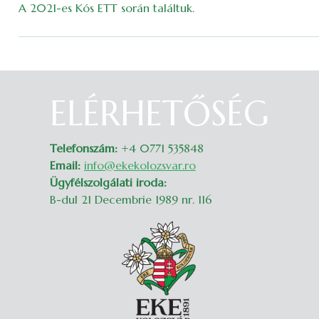
A 2021-es Kós ETT során találtuk.
ELÉRHETŐSÉG
Belépés
Telefonszám:
+4 0771 535848
Email:
info@ekekolozsvar.ro
Ügyfélszolgálati iroda:
B-dul 21 Decembrie 1989 nr. 116