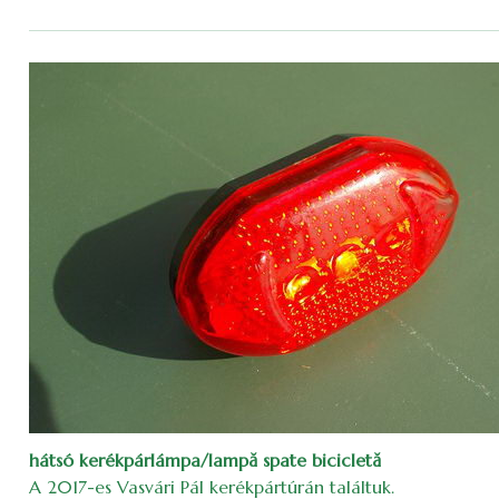
hátsó kerékpárlámpa/lampă spate bicicletă
A 2017-es Vasvári Pál kerékpártúrán találtuk.