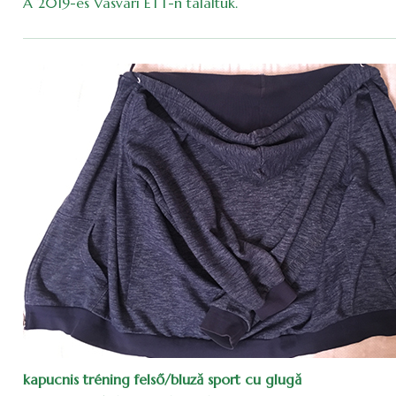
A 2019-es Vasvári ETT-n találtuk.
kapucnis tréning felső/bluză sport cu glugă