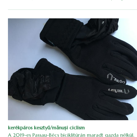
kerékpáros kesztyű/mănuși ciclism
A 2019-es Passau-Bécs biciklitúrán maradt gazda nélkül.