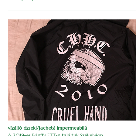
vízálló dzseki/jachetă impermeabilă
A 2019-es Bánffy ETT-n találtuk Székelyjón.