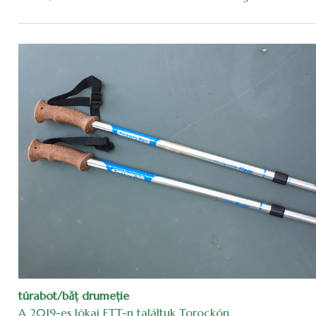
túrabot/băţ drumeţie
A 2019-es Jókai ETT-n találtuk Torockón.