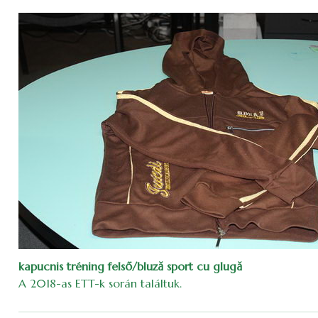
kapucnis tréning felső/bluză sport cu glugă
A 2018-as ETT-k során találtuk.