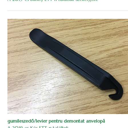
gumileszedő/levier pentru demontat anvelopă
A 2019-es Kós ETT-n találtuk.