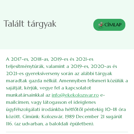
Ugrás a tartalomra
Talált tárgyak
CÍMLAP
A 2017-es, 2018-as, 2019-es és 2021-es
teljesítménytúrák, valamint a 2019-es, 2020-as és
2021-es gyereksíverseny során az alábbi tárgyak
maradtak gazda nélkül. Amennyiben felismeri közülük a
sajátját, kérjük, vegye fel a kapcsolatot
munkatársainkkal az
info@ekekolozsvar.ro
e-
mailcímen, vagy látogasson el ideiglenes
ügyfélszolgálati irodánkba hétfőtől péntekig 10-18 óra
között. Címünk: Kolozsvár, 1989 December 21 sugárút
116. (az udvarban, a baloldali épületben).