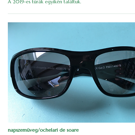
A 2019-es túrák egyikén találtuk.
napszemüveg/ochelari de soare