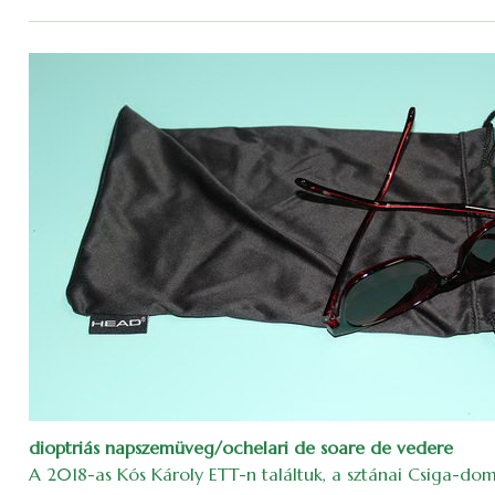
dioptriás napszemüveg/ochelari de soare de vedere
A 2018-as Kós Károly ETT-n találtuk, a sztánai Csiga-do