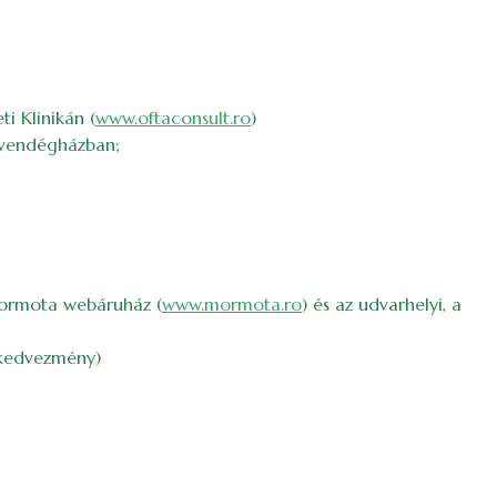
i Klinikán (
www.oftaconsult.ro
)
a vendégházban;
 Mormota webáruház (
www.mormota.ro
) és az udvarhelyi, a
kedvezmény)