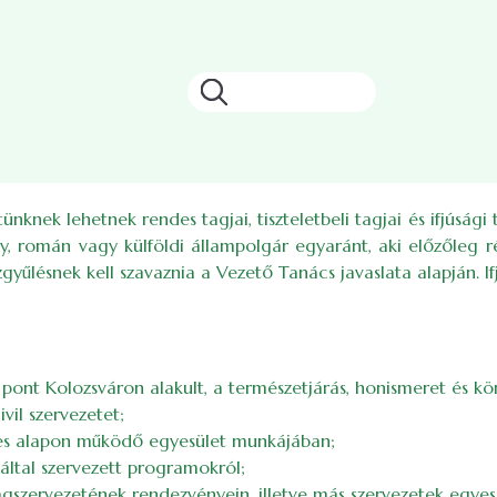
Keresés
nek lehetnek rendes tagjai, tiszteletbeli tagjai és ifjúsági tag
ly, román vagy külföldi állampolgár egyaránt, aki előzőleg r
űlésnek kell szavaznia a Vezető Tanács javaslata alapján. Ifjú
pont Kolozsváron alakult, a természetjárás, honismeret és kö
vil szervezetet;
éntes alapon működő egyesület munkájában;
által szervezett programokról;
gszervezetének rendezvényein, illetve más szervezetek egyes