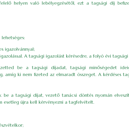
lő helyen való lebélyegzésétől, ezt a tagsági díj befize
 lehetséges:
s igazolvánnyal;
gazolással. A tagsági igazolást kérésedre, a folyó évi tagsági d
tted be a tagsági díjadat, tagsági minőségedet ideiglen
amíg ki nem fizeted az elmaradt összeget. A kérdéses tags
ék be a tagsági díjat, vezető tanácsi döntés nyomán elvesz
 esetleg újra kell kérvényezni a tagfelvételt.
szvételkor;