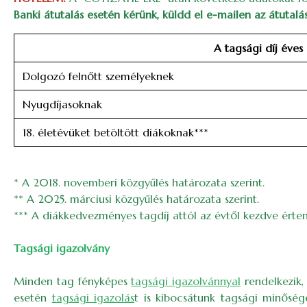
Banki átutalás esetén kérünk, küldd el e-mailen az átutalá
A tagsági díj éves
Dolgozó felnőtt személyeknek
Nyugdíjasoknak
18. életévüket betöltött diákoknak***
* A 2018. novemberi közgyűlés határozata szerint.
** A 2025. márciusi közgyűlés határozata szerint.
*** A diákkedvezményes tagdíj attól az évtől kezdve értend
Tagsági igazolvány
Minden tag fényképes
tagsági igazolvánnyal
rendelkezik,
esetén
tagsági igazolás
t is kibocsátunk tagsági minősége