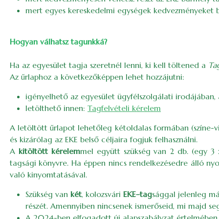
mert egyes kereskedelmi egységek kedvezményeket biz
Hogyan válhatsz tagunkká?
Ha az egyesület tagja szeretnél lenni, ki kell töltened a
Ta
Az űrlaphoz a következőképpen lehet hozzájutni:
igényelhető az egyesület ügyfélszolgálati irodájában,
letölthető innen:
Tagfelvételi kérelem
A letöltött űrlapot lehetőleg kétoldalas formában (színe-v
és kizárólag az EKE belső céljaira fogjuk felhasználni.
A
kitöltött kérelem
mel együtt szükség van 2 db. (egy 3
tagsági könyvre. Ha éppen nincs rendelkezésedre álló ny
való kinyomtatásával.
Szükség van
két
, kolozsvári
EKE–tag
sággal jelenleg m
részét. Amennyiben nincsenek ismerőseid, mi majd se
A 2024-ben elfogadott új alapszabályzat értelmében 