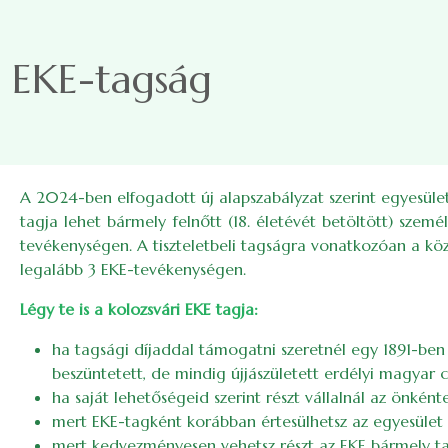
Ugrás a tartalomra
EKE-tagság
A 2024-ben elfogadott új alapszabályzat szerint egyesületünk
tagja lehet bármely felnőtt (18. életévét betöltött) szemé
tevékenységen. A tiszteletbeli tagságra vonatkozóan a közgy
legalább 3 EKE-tevékenységen.
Légy te is a kolozsvári EKE tagja:
ha tagsági díjaddal támogatni szeretnél egy 1891-ben 
beszüntetett, de mindig újjászületett erdélyi magyar ci
ha saját lehetőségeid szerint részt vállalnál az önk
mert EKE-tagként korábban értesülhetsz az egyesület 
mert kedvezményesen vehetsz részt az EKE bármely ta