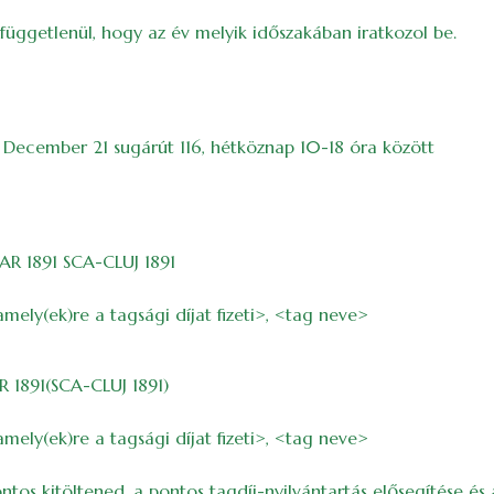
l függetlenül, hogy az év melyik időszakában iratkozol be.
89 December 21 sugárút 116, hétköznap 10-18 óra között
R 1891 SCA-CLUJ 1891
amely(ek)re a tagsági díjat fizeti>, <tag neve>
1891(SCA-CLUJ 1891)
amely(ek)re a tagsági díjat fizeti>, <tag neve>
s kitöltened, a pontos tagdíj-nyilvántartás elősegítése és a 