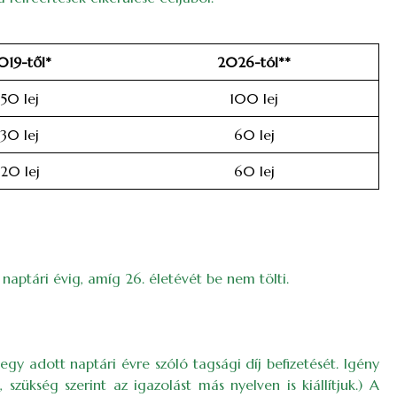
019-től*
2026-tól**
50 lej
100 lej
30 lej
60 lej
20 lej
60 lej
naptári évig, amíg 26. életévét be nem tölti.
gy adott naptári évre szóló tagsági díj befizetését. Igény
szükség szerint az igazolást más nyelven is kiállítjuk.) A