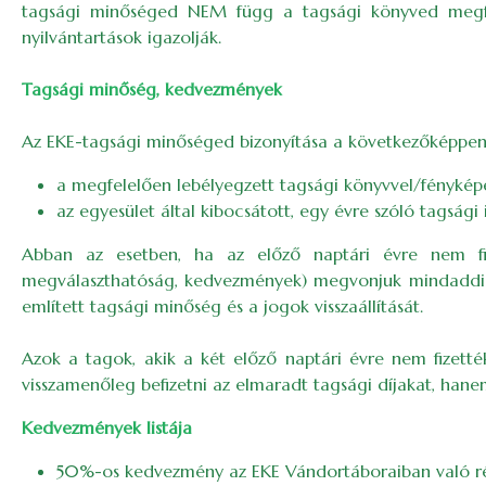
tagsági minőséged NEM függ a tagsági könyved megfele
nyilvántartások igazolják.
Tagsági minőség, kedvezmények
Az EKE-tagsági minőséged bizonyítása a következőképpen
a megfelelően lebélyegzett tagsági könyvvel/fényképe
az egyesület által kibocsátott, egy évre szóló tagsági i
Abban az esetben, ha az előző naptári évre nem fize
megválaszthatóság, kedvezmények) megvonjuk mindaddig, 
említett tagsági minőség és a jogok visszaállítását.
Azok a tagok, akik a két előző naptári évre nem fizett
visszamenőleg befizetni az elmaradt tagsági díjakat, hanem
Kedvezmények listája
50%-os kedvezmény az EKE Vándortáboraiban való ré