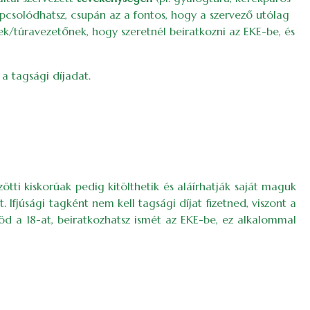
apcsolódhatsz, csupán az a fontos, hogy a szervező utólag
ek/túravezetőnek, hogy szeretnél beiratkozni az EKE-be, és
a tagsági díjadat.
zötti kiskorúak pedig kitölthetik és aláírhatják saját maguk
 Ifjúsági tagként nem kell tagsági díjat fizetned, viszont a
d a 18-at, beiratkozhatsz ismét az EKE-be, ez alkalommal