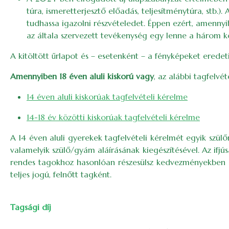
túra, ismeretterjesztő előadás, teljesítménytúra, stb
tudhassa igazolni részvételedet. Éppen ezért, amennyi
az általa szervezett tevékenység egy lenne a három k
A kitöltött űrlapot és – esetenként – a fényképeket eredet
Amennyiben 18 éven aluli kiskorú vagy
, az alábbi tagfelvét
14 éven aluli kiskorúak tagfelvételi kérelme
14-18 év közötti kiskorúak tagfelvételi kérelme
A 14 éven aluli gyerekek tagfelvételi kérelmét egyik szülőn
valamelyik szülő/gyám aláírásának kiegészítésével. Az ifjús
rendes tagokhoz hasonlóan részesülsz kedvezményekben az
teljes jogú, felnőtt tagként.
Tagsági díj