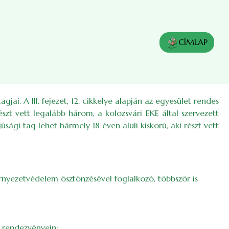
CÍMLAP
jai. A III. fejezet, 12. cikkelye alapján az egyesület rendes
észt vett legalább három, a kolozsvári EKE által szervezett
sági tag lehet bármely 18 éven aluli kiskorú, aki részt vett
rnyezetvédelem ösztönzésével foglalkozó, többször is
 rendezvényein;