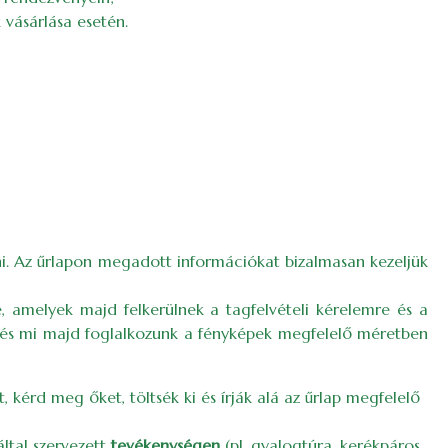
vásárlása esetén.
teni. Az űrlapon megadott információkat bizalmasan kezeljük
e, amelyek majd felkerülnek a tagfelvételi kérelemre és a
n és mi majd foglalkozunk a fényképek megfelelő méretben
t, kérd meg őket, töltsék ki és írják alá az űrlap megfelelő
által szervezett
tevékenységen
(pl. gyalogtúra, kerékpáros