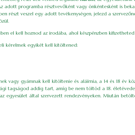
.). Az adott programba résztvevőként vagy önkéntesként is bek
ben részt veszel egy adott tevékenységen, jelezd a szervezőn
özül.
iben el kell hoznod az irodába, ahol készpénzben kifizetheted 
eli kérelmek egyikét kell kitöltened:
ek vagy gyámnak kell kitöltenie és aláírnia, a 14 és 18 év kö
ági tagságod addig tart, amíg be nem töltöd a 18. életévedet.
 egyesület által szervezett rendezvényeken. Miután betöltö