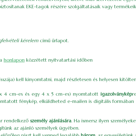
tosítanak EKE-tagok részére szolgáltatásaik vagy termékeik 
gfelvételi kérelem
című űrlapot.
 a
honlapon
közzétett nyitvatartási időben
isszája) kell kinyomtatni, majd részletesen és helyesen kitöl
 x 4 cm-es és egy 4 x 5 cm-es) nyomtatott
igazolványkép
r
omtatott fénykép, elküldheted e-mailen is digitális formába
ár rendelkező
személy ajánlására
. Ha ismersz ilyen személyeke
gítünk az ajánló személyek ügyében.
előzőleg részt kell venned legalább
három
, az egyesületünk 