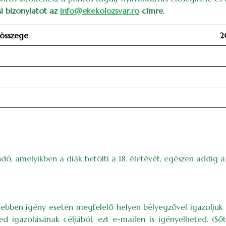
si bizonylatot az
info@ekekolozsvar.ro
címre.
 összege
2
ő, amelyikben a diák betölti a 18. életévét, egészen addig a 
 ebben igény esetén megfelelő helyen bélyegzővel igazoljuk e
d igazolásának céljából, ezt e-mailen is igényelheted. (Sőt, 