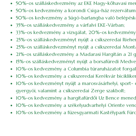
50%-os szálláskedvezmény az EKE Nagy-kőhavasi me
50%-os kedvezmény a korondi Csiga-ház rezervátumb
50%-os kedvezmény a Súgó-barlangba való belépésk
35%-os szálláskedvezmény a várfalvi EKE-Várban;
33%-os kedvezmény a vizsgálat, 20%-os kedvezmény a 
25%-os szálláskedvezményt nyújt a csíkszeredai Riehen
25%-os szálláskedvezményt nyújt a csíkszeredai Monta
21%-os szálláskedvezmény a Madarasi Hargitán a 2
15%-os szálláskedvezményt nyújt a borsafüredi Medve
10%-os kedvezmény a Columbia túraruházatot forgalm
10%-os kedvezmény a csíkszeredai Kerékvár biciklikere
10%-os kedvezményt nyújt a marosvásárhelyi, sport- é
gyergyói, valamint a csíkszeredai Zerge szakbolt;
10%-os kedvezmény a hargitafürdői Uz Bence mene
10%-os kedvezmény a székelyudvarhelyi Oriente ven
10%-os kedvezmény a füzesgyarmati Kastélypark Fürd