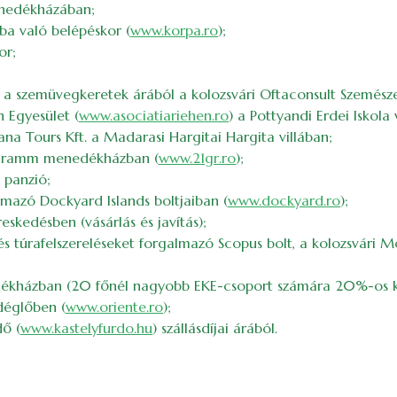
nedékházában;
a való belépéskor (
www.korpa.ro
);
or;
szemüvegkeretek árából a kolozsvári Oftaconsult Szemészet
 Egyesület (
www.asociatiariehen.ro
) a Pottyandi Erdei Iskol
na Tours Kft. a Madarasi Hargitai Hargita villában;
1 gramm menedékházban (
www.21gr.ro
);
 panzió;
azó Dockyard Islands boltjaiban (
www.dockyard.ro
);
skedésben (vásárlás és javítás);
s túrafelszereléseket forgalmazó Scopus bolt, a kolozsvári
dékházban (20 főnél nagyobb EKE-csoport számára 20%-os 
déglőben (
www.oriente.ro
);
ő (
www.kastelyfurdo.hu
) szállásdíjai árából.