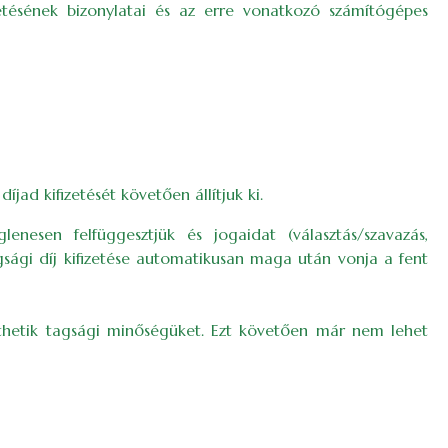
tésének bizonylatai és az erre vonatkozó számítógépes
íjad kifizetését követően állítjuk ki.
esen felfüggesztjük és jogaidat (választás/szavazás,
ági díj kifizetése automatikusan maga után vonja a fent
íthetik tagsági minőségüket. Ezt követően már nem lehet