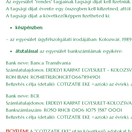
Az egyesület "rendes" tagjainak tagsági díjat kell fizetniük.
A tagsági díjat évente egy összegben kell kifizetned, attó
A tagsági díjat a következőképpen fizetheted ki:
készpénzben
:
– az egyesület ügyfélszolgálati irodájában: Kolozsvár, 19
átutalással
az egyesület bankszámláinak egyikére:
Bank neve: Banca Transilvania
Számlatulajdonos: ERDELYI KARPAT EGYESULET - KOLOZSVA
RON IBAN: RO54BTRLRONCRT0667894901
Befizetés célja (detalii): COTIZATIE EKE <az(ok) az év(ek), 
Bank neve: BCR
Számlatulajdonos: ERDELYI KARPAT EGYESULET-KOLOZSVAR 
Bankszámlaszám: RO50 RNCB 0106 1075 3587 0001
Befizetés célja (detalii): COTIZATIE EKE <az(ok) az év(ek), 
FIGYELEM!
A "COTIZATIE EKE" után következő adatokat fonto