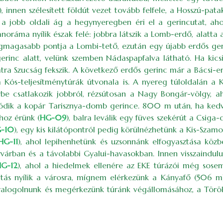
), innen szélesített földút vezet tovább felfele, a Hosszú-
z: a jobb oldali ág a hegynyeregben éri el a gerincutat, ah
noráma nyílik észak felé: jobbra látszik a Lomb-erdő, alatta 
magasabb pontja a Lombi-tető, ezután egy újabb erdős geri
gerinc alatt, velünk szemben Nádaspapfalva látható. Ha kics
tra Szucság fekszik. A következő erdős gerinc már a Bácsi-
 a Kós-teljesítménytúrák útvonala is. A nyereg túloldalán a 
gybe csatlakozik jobbról, rézsútosan a Nagy Bongár-völgy, 
zódik a kopár Tarisznya-domb gerince. 800 m után, ha kedv
hoz érünk (
HG-09
), balra leválik egy füves szekérút a Csig
-10
), egy kis kilátópontról pedig körülnézhetünk a Kis-Szam
HG-11
), ahol lepihenhetünk és uzsonnánk elfogyasztása köz
yvárban és a távolabbi Gyalui-havasokban. Innen visszaindulu
HG-12
), ahol a hiedelmek ellenére az EKE túrázói még sosem
látás nyílik a városra, mígnem elérkezünk a Kányafő (506 
 gyalogolnunk és megérkezünk túránk végállomásához, a Tör