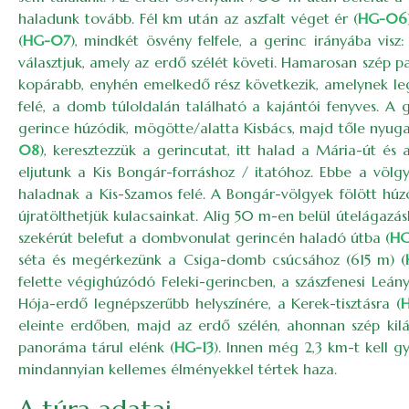
haladunk tovább. Fél km után az aszfalt véget ér (
HG-06
(
HG-07
), mindkét ösvény felfele, a gerinc irányába vis
választjuk, amely az erdő szélét követi. Hamarosan szép pa
kopárabb, enyhén emelkedő rész következik, amelynek leg
felé, a domb túloldalán található a kajántói fenyves. A 
gerince húzódik, mögötte/alatta Kisbács, majd tőle nyuga
08
), keresztezzük a gerincutat, itt halad a Mária-út és
eljutunk a Kis Bongár-forráshoz / itatóhoz. Ebbe a völ
haladnak a Kis-Szamos felé. A Bongár-völgyek fölött hú
újratölthetjük kulacsainkat. Alig 50 m-en belül útelágazás
szekérút belefut a dombvonulat gerincén haladó útba (
HG
séta és megérkezünk a Csiga-domb csúcsához (615 m) (
felette végighúzódó Feleki-gerincben, a szászfenesi Leán
Hója-erdő legnépszerűbb helyszínére, a Kerek-tisztásra (
eleinte erdőben, majd az erdő szélén, ahonnan szép ki
panoráma tárul elénk (
HG-13
). Innen még 2,3 km-t kell
mindannyian kellemes élményekkel tértek haza.