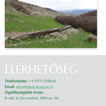
ELÉRHETŐSÉG
Telefonszám:
+4 0771 535848
Email:
info@ekekolozsvar.ro
Ügyfélszolgálati iroda:
B-dul 21 Decembrie 1989 nr. 116