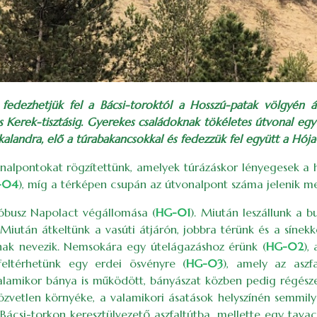
fedezhetjük fel a Bácsi-toroktól a Hosszú-patak völgyén á
s Kerek-tisztásig. Gyerekes családoknak tökéletes útvonal egy
alandra, elő a túrabakancsokkal és fedezzük fel együtt a Hója-
vonalpontokat rögzítettünk, amelyek túrázáskor lényegesek 
-04
), míg a térképen csupán az útvonalpont száma jelenik me
tóbusz Napolact végállomása (
HG-01
). Miután leszállunk a 
. Miután átkeltünk a vasúti átjárón, jobbra térünk és a síne
ának nevezik. Nemsokára egy útelágazáshoz érünk (
HG-02
),
eltérhetünk egy erdei ösvényre (
HG-03
), amely az aszf
alamikor bánya is működött, bányászat közben pedig régészeti
özvetlen környéke, a valamikori ásatások helyszínén semmily
ácsi-torkon keresztülvezető aszfaltútba, mellette egy tavac