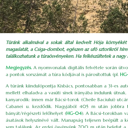
Túránk alkalmával a sokak által kedvelt Hója környékét 
magaslatát, a Csiga-dombot, egészen az ufó sztorikról híre
találkozhatunk a túraösvényeken. Ha felkészültetek a nagy k
Megjegyzés.
A nyomvonalak digitális felvétele során út
a pontok sorszámát a túra kódjával is párosítottuk (pl.
HG
A túránk kiindulópontja Kisbács, pontosabban a 31-es au
mellett elhaladva a vasúti sínek irányába indulunk útnak
kanyarodik: innen már Bácsi-torok (Cheile Baciului) utc
Cabanei u. kezdődik. Nagyjából 405 m után jobbra f
bányát/régészeti lelőhelyet (
HG-04
). A Bácsi-torokban v
ásatások helyszínévé vált. Manapság teljesen beépült a k
sem találunk. Az erdei ösvényünk 700 m után belefut a B