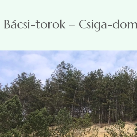
Ugrás a tartalomra
Bácsi-torok – Csiga-dom