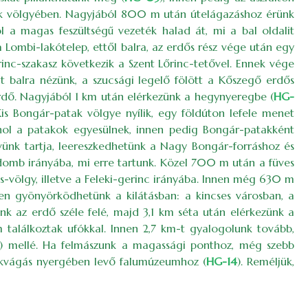
patak völgyében. Nagyjából 800 m után útelágazáshoz érünk
ol a magas feszültségű vezeték halad át, mi a bal oldalit
a Lombi-lakótelep, ettől balra, az erdős rész vége után egy
nc-szakasz következik a Szent Lőrinc-tetővel. Ennek vége
it balra nézünk, a szucsági legelő fölött a Kőszegő erdős
erdő. Nagyjából 1 km után elérkezünk a hegynyeregbe (
HG-
Kis Bongár-patak völgye nyílik, egy földúton lefele menet
ahol a patakok egyesülnek, innen pedig Bongár-patakként
ünk tartja, leereszkedhetünk a Nagy Bongár-forráshoz és
a-domb irányába, mi erre tartunk. Közel 700 m után a füves
os-völgy, illetve a Feleki-gerinc irányába. Innen még 630 m
ben gyönyörködhetünk a kilátásban: a kincses városban, a
nk az erdő széle felé, majd 3,1 km séta után elérkezünk a
 találkoztak ufókkal. Innen 2,7 km-t gyalogolunk tovább,
m) mellé. Ha felmászunk a magassági ponthoz, még szebb
ökvágás nyergében levő falumúzeumhoz (
HG-14
). Reméljük,