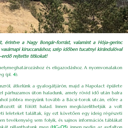
t, érintve a Nagy Bongár-forrást, valamint a Hója-gerinc
 vasárnapi kiruccanáshoz, szép időben tucatnyi kirándulóval
erdő rejtette titkokat!
a helymeghatározáshoz és eligazodáshoz. A nyomvonalakon
g (pl.
4
).
buszról, átkelünk a gyalogátjárón, majd a Napolact épülete
kkel párhuzamos úton haladunk, amely rövid idő után balra
 ahol jobbra megyünk tovább a Bácsi-torok utcán, előre a
altozott út fölött halad. Innen megközelíthetjük a volt
 leleteket találtak, így ezt követően egy ideig régészeti
en tevékenység sem folyik, és sajnos információs táblákat
skát pillanthatunk meg (
HG-05
), innen pedig az aszfalton