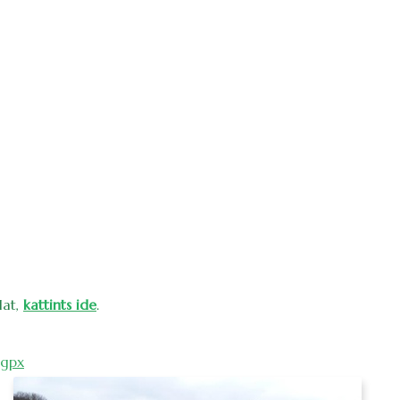
lat,
kattints ide
.
.gpx