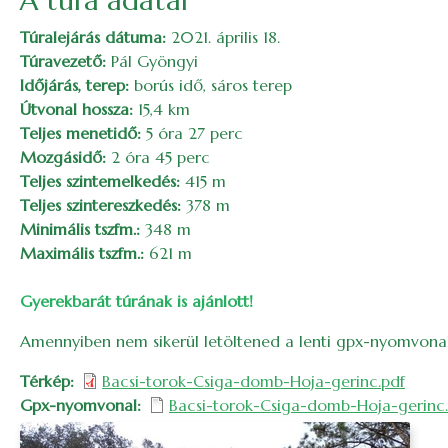
A túra adatai
Túralejárás dátuma:
2021. április 18.
Túravezető:
Pál Gyöngyi
Időjárás, terep:
borús idő, sáros terep
Útvonal hossza:
15,4 km
Teljes menetidő:
5 óra 27 perc
Mozgásidő:
2 óra 45 perc
Teljes szintemelkedés:
415 m
Teljes szintereszkedés:
378 m
Minimális tszfm.:
348 m
Maximális tszfm.:
621 m
Gyerekbarát túrának is ajánlott!
Amennyiben nem sikerül letöltened a lenti gpx-nyomvona
Térkép
Bacsi-torok-Csiga-domb-Hoja-gerinc.pdf
Gpx-nyomvonal
Bacsi-torok-Csiga-domb-Hoja-gerinc