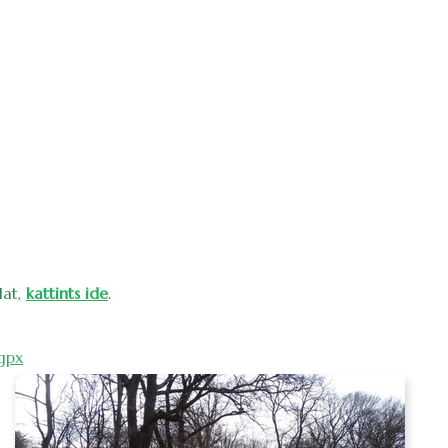
lat,
kattints ide
.
gpx