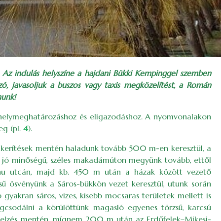
. Az indulás helyszíne a hajdani Bükki Kempinggel szemben
zó, javasoljuk a buszos vagy taxis megközelítést, a Román
nunk!
a helymeghatározáshoz és eligazodáshoz. A nyomvonalakon
eg (pl.
4
).
a kerítések mentén haladunk tovább 500 m-en keresztül, a
k) jó minőségű, széles makadámúton megyünk tovább, ettől
nu utcán, majd kb. 450 m után a házak között vezető
zésű ösvényünk a Sáros-bükkön vezet keresztül, utunk során
yakran sáros, vizes, kisebb mocsaras területek mellett is
megcsodálni a körülöttünk magasló egyenes törzsű, karcsú
v jelzés mentén, mígnem 200 m után az Erdőfelek–Mikesi-