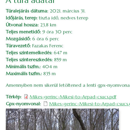
A túra adatai
Túralejárás dátuma:
2021. március 31.
Időjárás, terep:
tiszta idő, nedves terep
Útvonal hossza:
23,8 km
Teljes menetidő:
9 óra 30 perc
Mozgásidő:
6 óra 6 perc
Túravezető:
Fazakas Ferenc
Teljes szintemelkedés:
647 m
Teljes szintereszkedés:
859 m
Minimális tszfm.:
404 m
Maximális tszfm.:
835 m
Amennyiben nem sikerül letöltened a lenti gpx-nyomvona
Térkép
Mikes-gerinc-Mikesi-to-Arpad-csucs.pdf
Gpx-nyomvonal
Mikes-gerinc-Mikesi-to-Arpad-csucs.