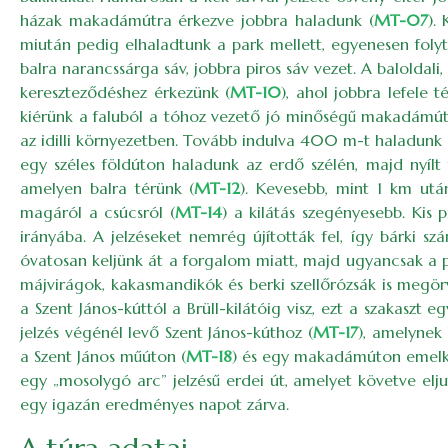
házak makadámútra érkezve jobbra haladunk (
MT-07
).
miután pedig elhaladtunk a park mellett, egyenesen fol
balra narancssárga sáv, jobbra piros sáv vezet. A baloldali
kereszteződéshez érkezünk (
MT-10
), ahol jobbra lefele
kiérünk a faluból a tóhoz vezető jó minőségű makadámút
az idilli környezetben. Tovább indulva 400 m-t haladunk eg
egy széles földúton haladunk az erdő szélén, majd nyílt 
amelyen balra térünk (
MT-12
). Kevesebb, mint 1 km utá
magáról a csúcsról (
MT-14
) a kilátás szegényesebb. Kis 
irányába. A jelzéseket nemrég újították fel, így bárki s
óvatosan keljünk át a forgalom miatt, majd ugyancsak a p
májvirágok, kakasmandikók és berki szellőrózsák is megörv
a Szent János-kúttól a Brüll-kilátóig visz, ezt a szakaszt
jelzés végénél levő Szent János-kúthoz (
MT-17
), amelynek
a Szent János műúton (
MT-18
) és egy makadámúton emelked
egy „mosolygó arc” jelzésű erdei út, amelyet követve el
egy igazán eredményes napot zárva.