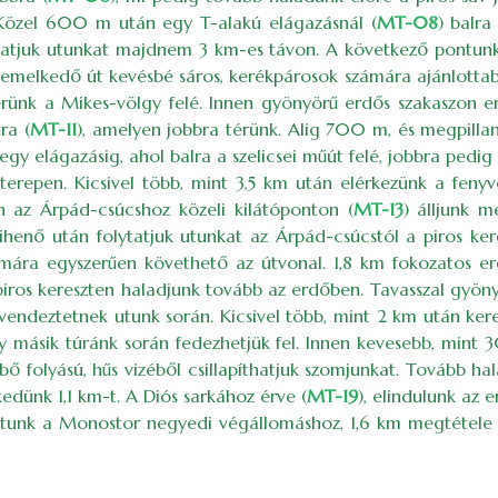
 Közel 600 m után egy T-alakú elágazásnál (
MT-08
) balra
ytatjuk utunkat majdnem 3 km-es távon. A következő pontunk
, emelkedő út kevésbé sáros, kerékpárosok számára ajánlottabb
 térünk a Mikes-völgy felé. Innen gyönyörű erdős szakaszon 
ra (
MT-11
), amelyen jobbra térünk. Alig 700 m, és megpilla
y elágazásig, ahol balra a szelicsei műút felé, jobbra pedig a
terepen. Kicsivel több, mint 3,5 km után elérkezünk a fenyve
n az Árpád-csúcshoz közeli kilátóponton (
MT-13
) álljunk m
pihenő után folytatjuk utunkat az Árpád-csúcstól a piros ke
zámára egyszerűen követhető az útvonal. 1,8 km fokozatos er
iros kereszten haladjunk tovább az erdőben. Tavasszal gyöny
endeztetnek utunk során. Kicsivel több, mint 2 km után kere
 egy másik túránk során fedezhetjük fel. Innen kevesebb, min
 bő folyású, hűs vizéből csillapíthatjuk szomjunkat. Tovább
ünk 1,1 km-t. A Diós sarkához érve (
MT-19
), elindulunk az 
jutunk a Monostor negyedi végállomáshoz, 1,6 km megtétele u