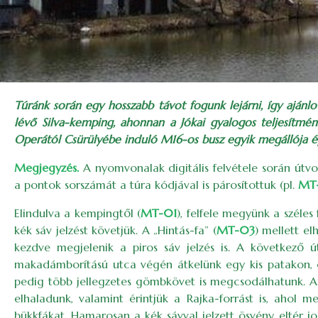
Túránk során egy hosszabb távot fogunk lejárni, így aján
lévő Silva-kemping, ahonnan a Jókai gyalogos teljesítmén
Operától Csürülyébe induló M16-os busz egyik megállója ép
Megjegyzés.
A nyomvonalak digitális felvétele során út
a pontok sorszámát a túra kódjával is párosítottuk (pl.
MT
Elindulva a kempingtől (
MT-01
), felfele megyünk a széle
kék sáv jelzést követjük. A „Hintás-fa” (
MT-03
) mellett e
kezdve megjelenik a piros sáv jelzés is. A következő ú
makadámborítású utca végén átkelünk egy kis patakon, é
pedig több jellegzetes gömbkövet is megcsodálhatunk. Ami
elhaladunk, valamint érintjük a Rajka-forrást is, ahol 
bükkfákat. Hamarosan a kék sávval jelzett ösvény eltér jo