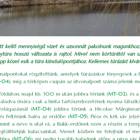
lott kellő mennyiségű vizet és uzsonnát pakolnunk magunkhoz
ytúra hosszú változata is rajtol. Mivel nem körtúrától van s
p közel esik a túra kiindulópontjához. Kellemes túrázást kívá
vonalpontokat rögzítettünk, amelyek túrázáskor lényegesek 
-04
), míg a térképen csupán az útvonalpont száma jelenik m
s földúton, majd kb. 300 m után jobbra térünk (
MT-02
), és 
lhaladva (mára csak a hinta tartószerkezetének nyoma látszi
telágazásnál (
MT-04
) jobbra térünk a Nicolae Mărginea
s feltérünk balra az erdőbe (
MT-05
). Piros és kék sáv jel
nt a neve is utal rá, a Bükk-erdőnek ezen a részén a terep g
megtölthetjük kulacsainkat. Menet közben ne felejtsük el 
bbra (
MT-06
), mi pedig tovább haladunk előre a piros sá