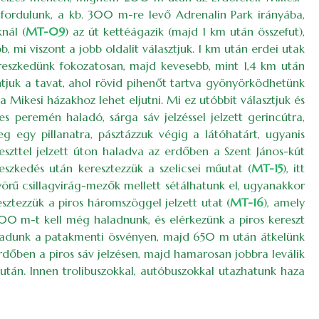
 fordulunk, a kb. 300 m-re levő Adrenalin Park irányába,
nál (
MT-09
) az út kettéágazik (majd 1 km után összefut),
, mi viszont a jobb oldalit választjuk. 1 km után erdei utak
ereszkedünk fokozatosan, majd kevesebb, mint 1,4 km után
ntjuk a tavat, ahol rövid pihenőt tartva gyönyörködhetünk
 Mikesi házakhoz lehet eljutni. Mi ez utóbbit választjuk és
s peremén haladó, sárga sáv jelzéssel jelzett gerincútra,
eg egy pillanatra, pásztázzuk végig a látóhatárt, ugyanis
reszttel jelzett úton haladva az erdőben a Szent János-kút
eszkedés után keresztezzük a szelicsei műutat (
MT-15
), itt
örű csillagvirág-mezők mellett sétálhatunk el, ugyanakkor
sztezzük a piros háromszöggel jelzett utat (
MT-16
), amely
t 300 m-t kell még haladnunk, és elérkezünk a piros kereszt
 haladunk a patakmenti ösvényen, majd 650 m után átkelünk
erdőben a piros sáv jelzésen, majd hamarosan jobbra leválik
tán. Innen trolibuszokkal, autóbuszokkal utazhatunk haza