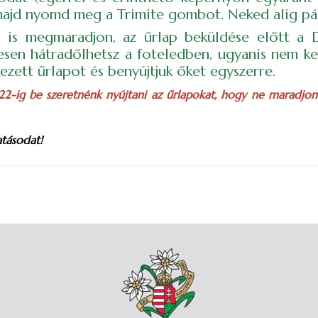
majd nyomd meg a Trimite gombot. Neked alig pár
ed is megmaradjon, az űrlap beküldése előtt 
sen hátradőlhetsz a foteledben, ugyanis nem ke
kezett űrlapot és benyújtjuk őket egyszerre.
 22-ig be szeretnénk nyújtani az űrlapokat, hogy ne maradjo
tásodat!