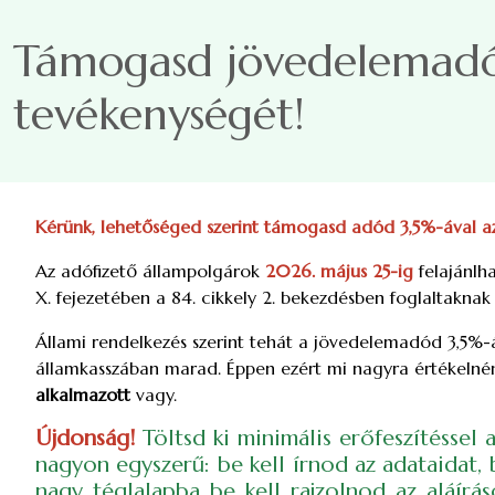
Ugrás a tartalomra
Támogasd jövedelemadód
tevékenységét!
Kérünk, lehetőséged szerint támogasd adód 3,5%-ával a
Az adófizető állampolgárok
2026. május 25-ig
felajánlh
X. fejezetében a 84. cikkely 2. bekezdésben foglaltaknak
Állami rendelkezés szerint tehát a jövedelemadód 3,5%-áv
államkasszában marad. Éppen ezért mi nagyra értékelnén
alkalmazott
vagy.
Újdonság!
Töltsd ki minimális erőfeszítéssel
nagyon egyszerű: be kell írnod az adataidat, 
nagy téglalapba be kell rajzolnod az aláírá