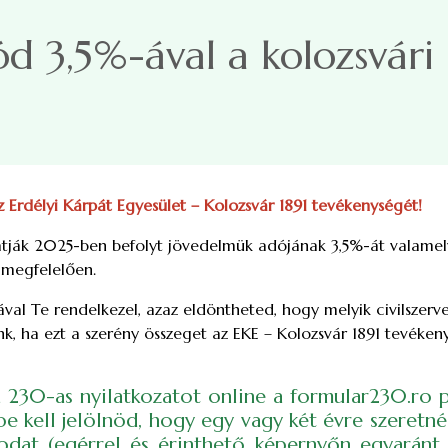
 3,5%-ával a kolozsvári
z
Erdélyi Kárpát Egyesület – Kolozsvár 1891 tevékenységét!
atják 2025-ben befolyt jövedelmük adójának 3,5%-át valamel
 megfelelően.
al Te rendelkezel, azaz eldöntheted, hogy melyik civilszerve
k, ha ezt a szerény összeget az EKE – Kolozsvár 1891 tevék
 a 230-as nyilatkozatot online a formular230.ro
be kell jelölnöd, hogy egy vagy két évre szeretn
sodat (egérrel és érinthető képernyőn egyaránt 