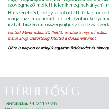
szövegmező mellett jelenik meg halványan), 
Ha szeretnéd, hogy a kitöltött űrlap nek
magadnak a generált pdf-et. Ezután kényelme
iratot, hiszen mi összegyűjtjük az összes beér
Fontos! Mivel május 25. (hétfő) az utolsó nap, mi május
május 21-ig, csütörtökig kitöltsd a dokumentumot.
Előre is nagyon köszönjük együttműködésedet és támoga
ELÉRHETŐSÉG
Telefonszám:
+4 0771 535848