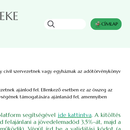
 EKE
Keresés
CÍMLAP
y civil szervezetnek vagy egyháznak az adótörvénykönyv
zetnek ajánlod fel. Ellenkező esetben ez az összeg az
enységének támogatására ajánlanád fel, amennyiben
 platform segítségével
ide kattintva
. A kitöltés
éd felajánlani a jövedelemadód 3,5%-át, majd a
működik). Végül írd be a validálási kódot (a