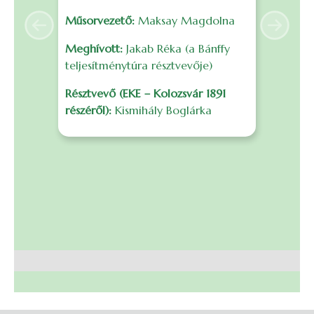
é
Műsorvezető:
Maksay Magdolna
s
Anterior
Următo
F
Meghívott:
Jakab Réka (a Bánffy
f
teljesítménytúra résztvevője)
m
Résztvevő (EKE – Kolozsvár 1891
r
részéről):
Kismihály Boglárka
B
I
0
S