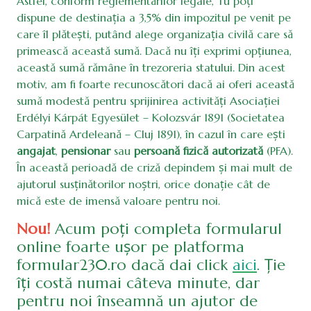
Astfel, conform reglementărilor legale, Tu poți
dispune de destinația a 3,5% din impozitul pe venit pe
care îl plătești, putând alege organizația civilă care să
primească această sumă. Dacă nu îți exprimi opțiunea,
această sumă rămâne în trezoreria statului. Din acest
motiv, am fi foarte recunoscători dacă ai oferi această
sumă modestă pentru sprijinirea activități Asociației
Erdélyi Kárpát Egyesület – Kolozsvár 1891 (Societatea
Carpatină Ardeleană – Cluj 1891), în cazul în care ești
angajat
,
pensionar
sau
persoană fizică autorizată
(PFA).
În această perioadă de criză depindem și mai mult de
ajutorul susținătorilor noștri, orice donație cât de
mică este de imensă valoare pentru noi.
Nou!
Acum poți completa formularul
online foarte ușor pe platforma
formular230.ro dacă dai click
aici
. Ție
îți costă numai câteva minute, dar
pentru noi înseamnă un ajutor de