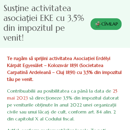
Sari la conținutul principal
Susține activitatea
asociației EKE cu 3,5%
CÍMLAP
din impozitul pe
venit!
Te rugăm să sprijini activitatea Asociației Erdélyi
Kárpát Egyesület – Kolozsvár 1891 (Societatea
Carpatină Ardeleană – Cluj 1891) cu 3,5% din impozitul
tău pe venit.
Contribuabilii au posibilitatea ca până la data de
25
mai 2023
să direcționeze 3,5% din impozitul datorat
pe veniturile obținute în anul 2022 unei organizații
civile sau unui lăcaș de cult, conform art. 84 alin. 2
din capitolul X al Codului fiscal.