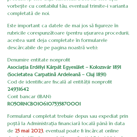
vorbește cu contabilul tău, eventual trimite-i varianta
completată de noi.
Este important ca datele de mai jos să figureze în
rubricile corespunzătoare (pentru ușurarea procedurii,
acestea sunt deja completate în formularele
descărcabile de pe pagina noastră web):
Denumire entitate nonprofit
Asociația Erdélyi Kárpát Egyesület – Kolozsvár 1891
(Societatea Carpatină Ardeleană – Cluj 1891)
Cod de identificare fiscală al entităţii nonprofit
24931642
Cont bancar (IBAN)
RO50RNCB0106107535870001
Formularul completat trebuie depus sau expediat prin
poștă la Administrația financiară locală până în data
de
25 mai 2023
, eventual poate fi încărcat online