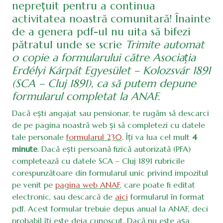
neprețuit pentru a continua
activitatea noastră comunitară! Înainte
de a genera pdf-ul nu uita să bifezi
pătratul unde se scrie
Trimite automat
o copie a formularului către Asociația
Erdélyi Kárpát Egyesület – Kolozsvár 1891
(SCA – Cluj 1891), ca să putem depune
formularul completat la ANAF.
Dacă ești angajat sau pensionar, te rugăm să descarci
de pe pagina noastră web și să completezi cu datele
tale personale
formularul 230
. Îți va lua cel mult
4
minute
. Dacă ești persoană fizică autorizată (PFA)
completează cu datele SCA – Cluj 1891 rubricile
corespunzătoare din formularul unic privind impozitul
pe venit pe
pagina web ANAF
, care poate fi editat
electronic, sau descarcă de
aici
formularul în format
pdf. Acest formular trebuie depus anual la ANAF, deci
probabil îți este deja cunoscut. Dacă nu este așa,