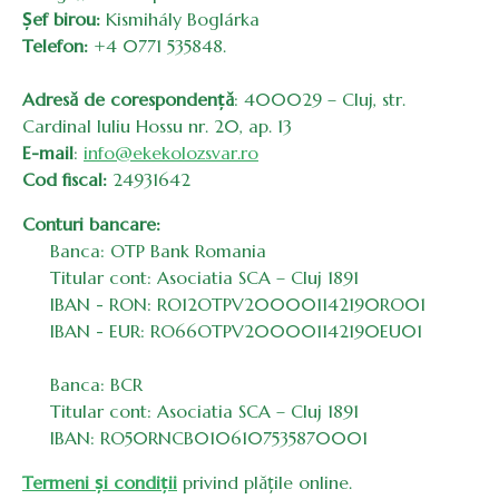
Șef birou:
Kismihály Boglárka
Telefon:
+4 0771 535848.
Adresă de corespondență
: 400029 – Cluj, str.
Cardinal Iuliu Hossu nr. 20, ap. 13
E-mail
:
info@ekekolozsvar.ro
Cod fiscal:
24931642
Conturi bancare:
Banca: OTP Bank Romania
Titular cont: Asociatia SCA – Cluj 1891
IBAN - RON: RO12OTPV200001142190RO01
IBAN - EUR: RO66OTPV200001142190EU01
Banca: BCR
Titular cont: Asociatia SCA – Cluj 1891
IBAN: RO50RNCB0106107535870001
Termeni și condiții
privind plățile online.