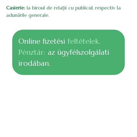
Casierie:
la biroul de relații cu publicul, respectiv la
adunările generale.
Online fizetési
feltételek
.
Pénztár:
az ügyfélszolgálati
irodában.