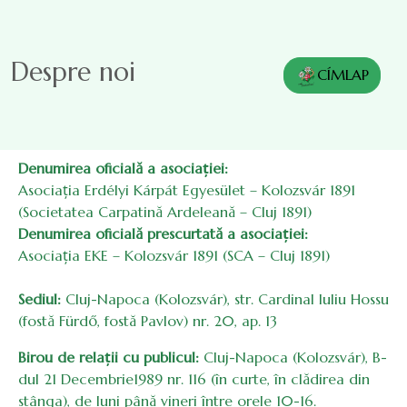
Sari la conținutul principal
Despre noi
CÍMLAP
Denumirea oficială a asociației:
Asociația Erdélyi Kárpát Egyesület – Kolozsvár 1891
(Societatea Carpatină Ardeleană – Cluj 1891)
Denumirea oficială prescurtată a asociației:
Asociația EKE – Kolozsvár 1891 (SCA – Cluj 1891)
Sediul:
Cluj-Napoca (Kolozsvár), str. Cardinal Iuliu Hossu
(fostă Fürdő, fostă Pavlov) nr. 20, ap. 13
Birou de relații cu publicul:
Cluj-Napoca (Kolozsvár), B-
dul 21 Decembrie1989 nr. 116 (în curte, în clădirea din
stânga), de luni până vineri între orele 10-16.