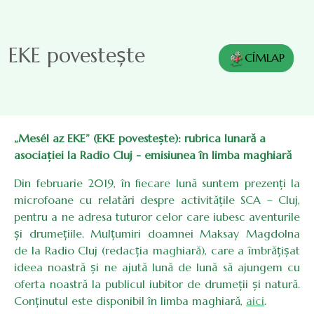
Sari la conținutul principal
EKE povestește
CÍMLAP
„Mesél az EKE” (EKE povestește): rubrica lunară a
asociației la Radio Cluj - emisiunea în limba maghiară
Din februarie 2019, în fiecare lună suntem prezenți la
microfoane cu relatări despre activitățile SCA – Cluj,
pentru a ne adresa tuturor celor care iubesc aventurile
și drumețiile. Mulțumiri doamnei Maksay Magdolna
de la Radio Cluj (redacția maghiară), care a îmbrățișat
ideea noastră și ne ajută lună de lună să ajungem cu
oferta noastră la publicul iubitor de drumeții și natură.
Conținutul este disponibil în limba maghiară,
aici
.