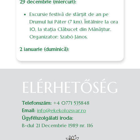
29 decembrie (miercuri):
Excursie festivă de sfârșit de an pe
Drumul lui Páter (7 km). Întâlnire la ora
10, la stația Clăbucet din Mănăștur.
Organizator: Szabó János.
2 ianuarie (duminică):
ELÉRHETŐSÉG
Belépés
Telefonszám:
+4 0771 535848
Email:
info@ekekolozsvar.ro
Ügyfélszolgálati iroda:
B-dul 21 Decembrie 1989 nr. 116