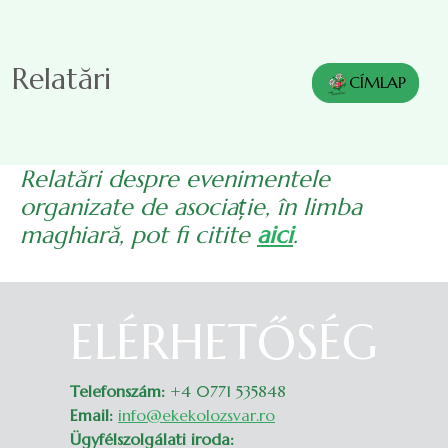
Sari la conținutul principal
Relatări
CÍMLAP
Relatări despre evenimentele
organizate de asociație, în limba
maghiară, pot fi citite
aici
.
ELÉRHETŐSÉG
Belépés
Telefonszám:
+4 0771 535848
Email:
info@ekekolozsvar.ro
Ügyfélszolgálati iroda: