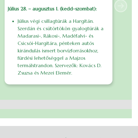
Július 28. – augusztus 1. (kedd–szombat):
S
Următo
ö
Július végi csillagtúrák a Hargitán.
a
Szerdán és csütörtökön gyalogtúrák a
s
Madarasi-, Rákosi-, Madéfalvi- és
Csicsói-Hargitára, pénteken autós
I
kirándulás ismert borvízforrásokhoz,
S
fürdési lehetőséggel a Majzos
E
termálstrandon. Szervezők: Kovács D.
Zsuzsa és Mezei Elemér.