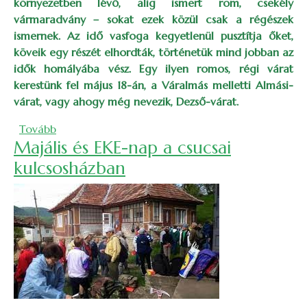
környezetben lévő, alig ismert rom, csekély
vármaradvány – sokat ezek közül csak a régészek
ismernek. Az idő vasfoga kegyetlenül pusztítja őket,
köveik egy részét elhordták, történetük mind jobban az
idők homályába vész. Egy ilyen romos, régi várat
kerestünk fel május 18-án, a Váralmás melletti Almási-
várat, vagy ahogy még nevezik, Dezső-várat.
(Sztánától az Almási várhoz)
Tovább
Majális és EKE-nap a csucsai
kulcsosházban