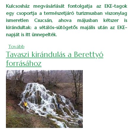
Kulcsosház megvásárlását fontolgatja az EKE-tagok
egy csoportja a természetjáró turizmusban viszonylag
ismeretlen Csucsán, ahova májusban kétszer is
kirándultak: a sétálós-sütögetős majális után az EKE-
napját is itt ünnepelték.
(Majális és EKE-nap a csucsai kulcsosházban)
Tovább
Tavaszi kirándulás a Berettyó
forrásához