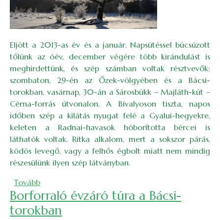
Eljött a 2013-as év és a január. Napsütéssel búcsúzott
tőlünk az óév, december végére több kirándulást is
meghirdettünk, és szép számban voltak résztvevők:
szombaton, 29-én az Őzek-völgyében és a Bácsi-
torokban, vasárnap, 30-án a Sárosbükk – Majláth-kút –
Cérna-forrás útvonalon. A Bivalyoson tiszta, napos
időben szép a kilátás nyugat felé a Gyalui-hegyekre,
keleten a Radnai-havasok hóborította bércei is
láthatók voltak. Ritka alkalom, mert a sokszor párás,
ködös levegő, vagy a felhős égbolt miatt nem mindig
részesülünk ilyen szép látványban.
(„A természet csak szép tud lenni!!” - Új esztendő
Tovább
Borforraló évzáró túra a Bácsi-
torokban