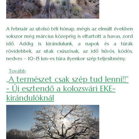
A február az utolsó téli hónap, mégis az elmúlt években
sokszor még március közepéig is eltartott a havas, zord
idő. Addig is kirándulunk, a napok és a túrák
rövidebbek, az utak csúszósak, az idő hűvös, ködös,
nedves – 10-15 km-es túra ilyenkor szép teljesítmény.
(Séta a Hója-gerincen a Törökvágástól az UFO tisz
Tovább
„A természet csak szép tud lenni!!”
- Új esztendő a kolozsvári EKE-
kirándulóknál