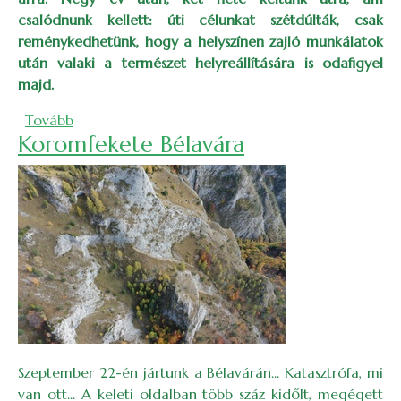
csalódnunk kellett: úti célunkat szétdúlták, csak
reménykedhetünk, hogy a helyszínen zajló munkálatok
után valaki a természet helyreállítására is odafigyel
majd.
(Pusztuló kirándulóhelyek: a kissebesi vízesések)
Tovább
Koromfekete Bélavára
Szeptember 22-én jártunk a Bélavárán... Katasztrófa, mi
van ott... A keleti oldalban több száz kidőlt, megégett