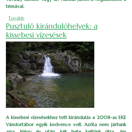
témával.
(Kolozsvár környékén, kincsek nyomában)
Tovább
Pusztuló kirándulóhelyek: a
kissebesi vízesések
A kissebesi vízesésekhez tett kirándulás a 2008-as EKE
Vándortábor egyik kedvence volt. Azóta nem jártunk
arra. Négy év után, két hete keltünk útra, ám