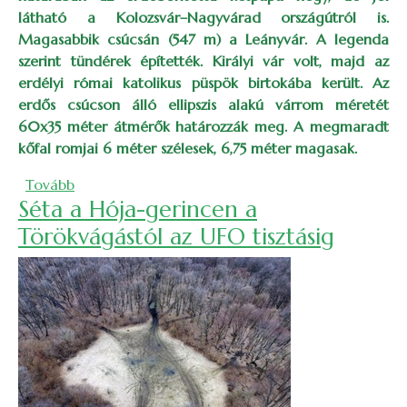
látható a Kolozsvár–Nagyvárad országútról is.
Magasabbik csúcsán (547 m) a Leányvár. A legenda
szerint tündérek építették. Királyi vár volt, majd az
erdélyi római katolikus püspök birtokába került. Az
erdős csúcson álló ellipszis alakú várrom méretét
60x35 méter átmérők határozzák meg. A megmaradt
kőfal romjai 6 méter szélesek, 6,75 méter magasak.
(A szászfenesi Leányvár)
Tovább
Séta a Hója-gerincen a
Törökvágástól az UFO tisztásig