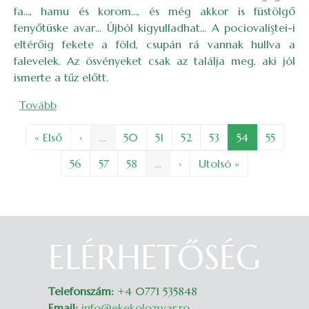
fa..., hamu és korom..., és még akkor is füstölgő
fenyőtüske avar... Újból kigyulladhat... A pociovaliştei-i
eltérőig fekete a föld, csupán rá vannak hullva a
falevelek. Az ösvényeket csak az találja meg, aki jól
ismerte a tűz előtt.
(Koromfekete Bélavára)
Tovább
Oldalszámozás
Első oldal
Előző oldal
Oldal
Oldal
Oldal
Oldal
Oldal
Oldal
« Első
‹
…
50
51
52
53
54
55
Oldal
Oldal
Oldal
Következő oldal
Utolsó oldal
56
57
58
…
›
Utolsó »
ELÉRHETŐSÉG
Belépés
Telefonszám:
+4 0771 535848
Email:
info@ekekolozsvar.ro