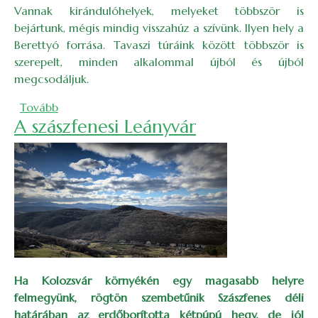
Vannak kirándulóhelyek, melyeket többször is
bejártunk, mégis mindig visszahúz a szívünk. Ilyen hely a
Berettyó forrása. Tavaszi túráink között többször is
szerepelt, minden alkalommal újból és újból
megcsodáljuk.
(Tavaszi kirándulás a Berettyó forrásához)
Tovább
A szászfenesi Leányvár
Ha Kolozsvár környékén egy magasabb helyre
felmegyünk, rögtön szembetűnik Szászfenes déli
határában az erdőborította kétpúpú hegy, de jól