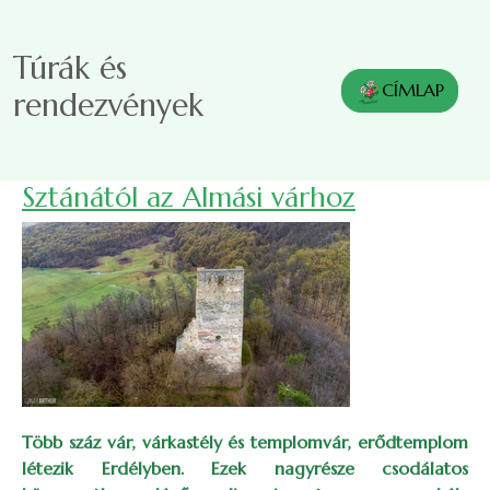
Ugrás a tartalomra
Túrák és
CÍMLAP
rendezvények
Sztánától az Almási várhoz
Több száz vár, várkastély és templomvár, erődtemplom
létezik Erdélyben. Ezek nagyrésze csodálatos