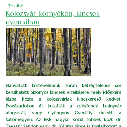
(Borforraló évzáró túra a Bácsi-torokban)
Tovább
Kolozsvár környékén, kincsek
nyomában
Hányatott történelmünk során kétségtelenül sor
kerülhetett bizonyos kincsek elrejtésére, mely időnként
lázba hozta a kolozsváriak kincskereső kedvét.
Évszázadokon át kutatták a szászfenesi Leányvár
alagsorát, vagy Gyöngyös Gyerőffy kincsét a
Sátorhegyen. Az EKE nagyjai közül többek közt dr.
Tavaszy Sándor vagy dr. Xántus János is foglalkozott a