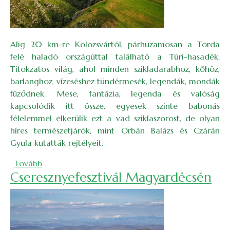
Alig 20 km-re Kolozsvártól, párhuzamosan a Torda
felé haladó országúttal található a Túri-hasadék.
Titokzatos világ, ahol minden szikladarabhoz, kőhöz,
barlanghoz, vízeséshez tündérmesék, legendák, mondák
fűződnek. Mese, fantázia, legenda és valóság
kapcsolódik itt össze, egyesek szinte babonás
félelemmel elkerülik ezt a vad sziklaszorost, de olyan
híres természetjárók, mint Orbán Balázs és Czárán
Gyula kutatták rejtélyeit.
(Tündérmesékkel a Túri-hasadékban)
Tovább
Cseresznyefesztivál Magyardécsén