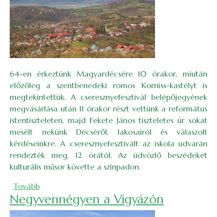
64-en érkeztünk Magyardé­csére 10 órakor, miután
előzőleg a szentbenedeki romos Korniss-kastélyt is
megtekintettük. A cseresznyefesztivál belépője­gyének
megvásárlása után 11 órakor részt vettünk a református
istentiszteleten, majd Fekete János tiszteletes úr sokat
mesélt nekünk Décséről, lakosairól és válaszolt
kérdéseinkre. A cseresznyefesztivált az iskola udvarán
rendezték meg, 12 órától. Az üdvözlő beszédeket
kulturális műsor követte a színpadon.
(Cseresznyefesztivál Magyardécsén)
Tovább
Negyvennégyen a Vigyázón