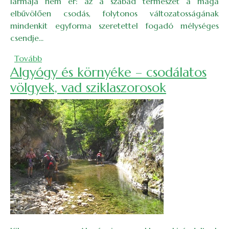
lármája nem ér: az a szabad természet a maga
elbűvölően csodás, folytonos változatosságának
mindenkit egyforma szeretettel fogadó mélységes
csendje...
(Látogatás a Tordai-hasadékban: Négyszáz kilomé
Tovább
Algyógy és környéke – csodálatos
völgyek, vad sziklaszorosok