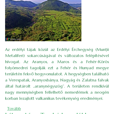
Az erdélyi tájak közül az Erdélyi Érchegység (Munţii
Metaliferi) sokarcúságával és változatos felépítésével
hívogat. Az Aranyos, a Maros és a Fehér-Körös
folyómedrei tagolják ezt a Fehér és Hunyad megye
területén fekvő hegyvonulatot. A hegységben található
a Verespatak, Aranyosbánya, Nagyág és Zalatna falvak
által határolt „aranynégyszög”. A területen rendkívül
nagy mennyiségben fellelhető nemesfémek a neogén
korban lezajlott vulkanikus tevékenység eredményei.
(Ősz az Erdélyi Érchegységben)
Tovább