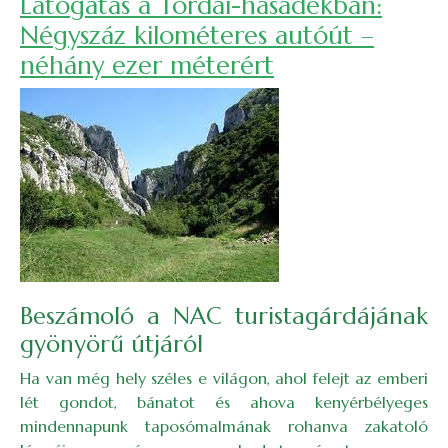
Látogatás a Tordai-hasadékban:
Négyszáz kilométeres autóút –
néhány ezer méterért
Beszámoló a NAC turistagárdájának
gyönyörű útjáról
Ha van még hely széles e világon, ahol felejt az emberi
lét gondot, bánatot és ahova kenyérbélyeges
mindennapunk taposómalmának rohanva zakatoló