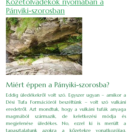
Kőzetolvadékok nyomában a
Pányiki-szorosban
Miért éppen a Pányiki-szorosba?
Eddig üledékekről volt szó. Egyszer ugyan – amikor a
Dési Tufa Formációról beszéltünk – volt szó vulkáni
eredetről. Azt mondtuk, hogy a vulkáni tufák anyaga
magmából származik, de keletkezési módja és
megjelenése üledékes. No, ezzel ki is merült a
tapasztalatunk azokra a kőzetekre vonatkozólag,