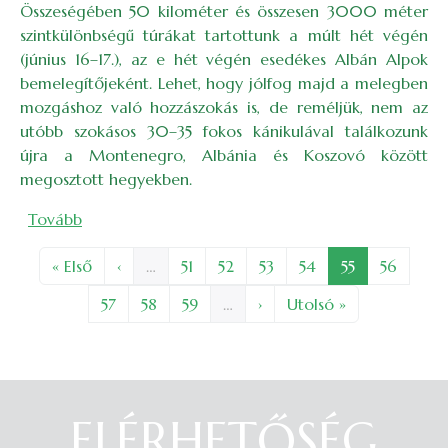
Összeségében 50 kilométer és összesen 3000 méter
szintkülönbségű túrákat tartottunk a múlt hét végén
(június 16–17.), az e hét végén esedékes Albán Alpok
bemelegítőjeként. Lehet, hogy jólfog majd a melegben
mozgáshoz való hozzászokás is, de reméljük, nem az
utóbb szokásos 30–35 fokos kánikulával találkozunk
újra a Montenegro, Albánia és Koszovó között
megosztott hegyekben.
(Afféle „rövid hétvégiek” – bemelegítőtúrák)
Tovább
Oldalszámozás
Első oldal
Előző oldal
Oldal
Oldal
Oldal
Oldal
Oldal
Oldal
« Első
‹
…
51
52
53
54
55
56
Oldal
Oldal
Oldal
Következő oldal
Utolsó oldal
57
58
59
…
›
Utolsó »
ELÉRHETŐSÉG
Belépés