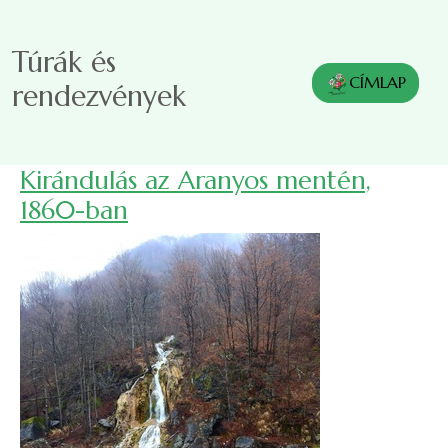
Ugrás a tartalomra
Túrák és
CÍMLAP
rendezvények
Kirándulás az Aranyos mentén,
1860-ban