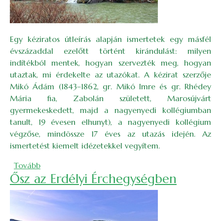
Egy kéziratos útleírás alapján ismertetek egy másfél
évszázaddal ezelőtt történt kirándulást: milyen
indítékból mentek, hogyan szervezték meg, hogyan
utaztak, mi érdekelte az utazókat. A kézirat szerzője
Mikó Ádám (1843–1862, gr. Mikó Imre és gr. Rhédey
Mária fia, Zabolán született, Marosújvárt
gyermekeskedett, majd a nagyenyedi kollégiumban
tanult, 19 évesen elhunyt), a nagyenyedi kollégium
végzőse, mindössze 17 éves az utazás idején. Az
ismertetést kiemelt idézetekkel vegyítem.
(Kirándulás az Aranyos mentén, 1860-ban)
Tovább
Ősz az Erdélyi Érchegységben