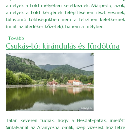
amelyek a Föld mélyében keletkeznek. Márpedig azok,
amelyek a Föld kérgének felépítésében részt vesznek,
túlnyomó többségükben nem a felszínen keletkeznek
(mint az üledékes kőzetek), hanem a mélyben.
(Kőzetolvadékok nyomában a Pányiki-szorosban)
Tovább
Csukás-tó: kirándulás és fürdőtúra
Talán kevesen tudják, hogy a Hesdát-patak, mielőtt
Sinfalvánál az Aranyosba ömlik, szép vízesést hoz létre