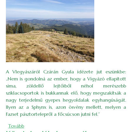
A Vlegyászáról Czárán Gyula idézete jut eszünkbe:
„Nem is gondolná az ember, hogy a Vigyázó ellapított
sima, zöldellő lejtőiből néhol merészebb
sziklacsoportok is bukkannak elő, hogy megszakítsák a
nagy terjedelmű gyepes hegyoldalak egyhangúságát.
Ilyen az a Sphynx is, azon ösvény mellett, melyen a
Fazset pásztortelepről a főcsúcson jutni fel.”
(Negyvennégyen a Vigyázón)
Tovább