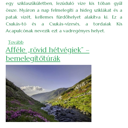
egy sziklaszűkületben, lezúduló vize kis tóban gyűl
össze. Nyáron a nap felmelegíti a hideg sziklákat és a
patak vizét, kellemes fürdőhelyet alakítva ki. Ez a
Csukás-tó és a Csukás-vízesés, a tordaiak Kis
Acapulcónak nevezik ezt a vadregényes helyet.
(Csukás-tó: kirándulás és fürdőtúra)
Tovább
Afféle „rövid hétvégiek” –
bemelegítőtúrák