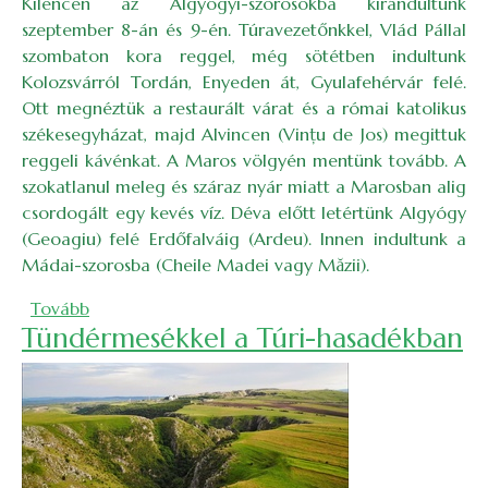
Kilencen az Algyógyi-szorosokba kirándultunk
szeptember 8-án és 9-én. Túravezetőnkkel, Vlád Pállal
szombaton kora reggel, még sötétben indultunk
Kolozsvárról Tordán, Enyeden át, Gyulafehérvár felé.
Ott megnéztük a restaurált várat és a római katolikus
székesegyházat, majd Alvincen (Vinţu de Jos) megittuk
reggeli kávénkat. A Maros völgyén mentünk tovább. A
szokatlanul meleg és száraz nyár miatt a Marosban alig
csordogált egy kevés víz. Déva előtt letértünk Algyógy
(Geoagiu) felé Erdőfalváig (Ardeu). Innen indultunk a
Mádai-szorosba (Cheile Madei vagy Măzii).
(Algyógy és környéke – csodálatos völgyek, vad sz
Tovább
Tündérmesékkel a Túri-hasadékban