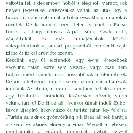
váltotta fel, a decemberi hóból is elég sok maradt, sok
helyen jegesekké, csúszósakká váltak az utak, így a
túrázás is nehezebb, mint a többi évszakban, a napok is
rövidek. De kirándulni azért télen is lehet, a Bácsi-
torok, a hagyományos Árpád-csúcs, Gyalui-erdő,
Majláth-kút és más túraajánlatok között
válogathattunk a januári programból, mindenki saját
ízlése és fizikai erőnléte szerint.
Kezdünk egy új esztendőt, egy évvel öregebbek
vagyunk, talán észre sem vesszük, vagy csak nem
tudjuk, miért tűnnek most hosszabbnak a kilométerek.
De jön a hétvége, reggel csereg az óra, vár a hátizsák,
indulunk. Az utcán, a reggeli csendben felbukkan egy-
egy túrabotos kiránduló, kíváncsian nézzük, vajon
velünk tart-e? De ki az, aki ilyenkor útnak indul? Zubor
István újságíró, hegymászó és turista talán így felelne:
„Turista az, akinek gyönyörűség a kilátás, akinek barátja
a csend és akinek élmény a vihar. Megáll a réteken,
megbámulja a virágok pompáját, nyitott szívvel