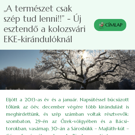
Ugrás a tartalomra
„A természet csak
szép tud lenni!!” - Új
CÍMLAP
esztendő a kolozsvári
EKE-kirándulóknál
Eljött a 2013-as év és a január. Napsütéssel búcsúzott
tőlünk az óév, december végére több kirándulást is
meghirdettünk, és szép számban voltak résztvevők:
szombaton, 29-én az Őzek-völgyében és a Bácsi-
torokban, vasárnap, 30-án a Sárosbükk – Majláth-kút –