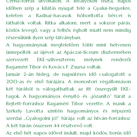
Cérna-forrás útvonalon. A Bivalyoson tiszta, napos
időben szép a kilátás nyugat felé a Gyalui-hegyekre,
keleten a Radnai-havasok hóborította bércei is
láthatók voltak. Ritka alkalom, mert a sokszor párás,
ködös levegő, vagy a felhős égbolt miatt nem mindig
részesülünk ilyen szép látványban.
A hagyománynak megfelelően több mint hetvenen
ünnepelték az újévet az Apáczai-líceum dísztermében
szervezett EKE-szilveszteren, melynek rendezői
Bagaméri Tibor és Kovács F. Zsuzsa voltak.
Január 2-án hideg, de napsütéses idő csalogatott a
2013-as év első túrájára. A monostori végállomáson
két túrából is válogathattak az itt összegyűlt EKE-
tagok. A hagyományos évnyitó és „józanító” túrát a
Rejtett-forráshoz Bagaméri Tibor vezette. A másik a
Székely Lavotta szintén hagyományos és népszerű
szerdai „Gyalogolni jó!” túrája volt az István-forráshoz.
A két túrán összesen 44 résztvevő volt.
Az első hét napos idővel indult, majd ködös, borús idő