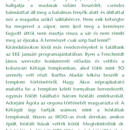
hallgatja a madarak vidám beszédét, csendes
bámulattal áll meg a hatalmas fenyők alatt és áhítattal
néz a magasba szökő sziklabércre. Nem esik kétségbe
ha megered a zápor, nem ijed meg a keményre
fagyott úttól, nem riasztja vissza a sár és nem rémíti
meg az éjszaka. A természet csak szép tud lenni!!”
Kirándulásokon kívül más rendezvényeket is találtunk
az EKE januári programajánlatában. Ilyen a Feischmidt
János szervezte honismereti előadás és vetítés a
kolozsvári Kétágú templomban, ahol több mint 50
személy vett részt. Bartha Aladár lelkész beszélt a
templom történetéről, Nagy Ákos néprajzkutató
mutatta be a templom keleti tornyában berendezett,
egymás fölött található három hóstáti emlékszobát.
Adorjáni Ágota az orgona történetét magyarázta el. A
Kétágút úgy tartják számon, mint a hóstátiak
templomát, hiszen az 1800-as évek derekán, amikor
épült, hóstáti házak vették körül. Megtekintettük dr.