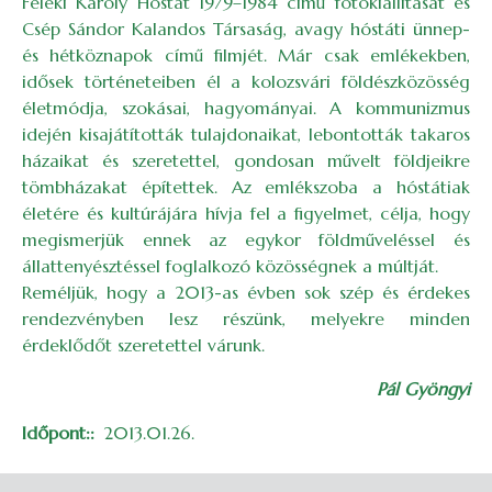
Feleki Károly Hóstát 1979–1984 című fotókiállítását és
Csép Sándor Kalandos Társaság, avagy hóstáti ünnep-
és hétköznapok című filmjét. Már csak emlékekben,
idősek történeteiben él a kolozsvári földészközösség
életmódja, szokásai, hagyományai. A kommunizmus
idején kisajátították tulajdonaikat, lebontották takaros
házaikat és szeretettel, gondosan művelt földjeikre
tömbházakat építettek. Az emlékszoba a hóstátiak
életére és kultúrájára hívja fel a figyelmet, célja, hogy
megismerjük ennek az egykor földműveléssel és
állattenyésztéssel foglalkozó közösségnek a múltját.
Reméljük, hogy a 2013-as évben sok szép és érdekes
rendezvényben lesz részünk, melyekre minden
érdeklődőt szeretettel várunk.
Pál Gyöngyi
Időpont:
2013.01.26.