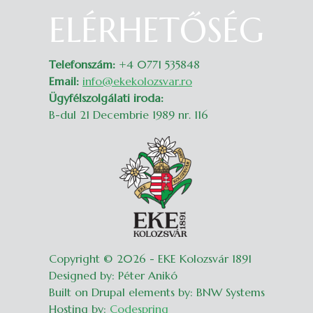
ELÉRHETŐSÉG
Belépés
Telefonszám:
+4 0771 535848
Email:
info@ekekolozsvar.ro
Ügyfélszolgálati iroda:
B-dul 21 Decembrie 1989 nr. 116
Copyright © 2026 - EKE Kolozsvár 1891
Designed by: Péter Anikó
Built on Drupal elements by: BNW Systems
Hosting by:
Codespring