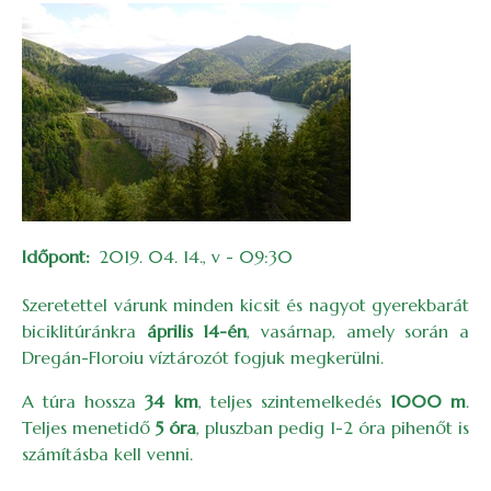
Időpont
2019. 04. 14., v - 09:30
Szeretettel várunk minden kicsit és nagyot gyerekbarát
biciklitúránkra
április 14-én
, vasárnap, amely során a
Dregán-Floroiu víztározót fogjuk megkerülni.
A túra hossza
34 km
, teljes szintemelkedés
1000 m
.
Teljes menetidő
5 óra
, pluszban pedig 1-2 óra pihenőt is
számításba kell venni.