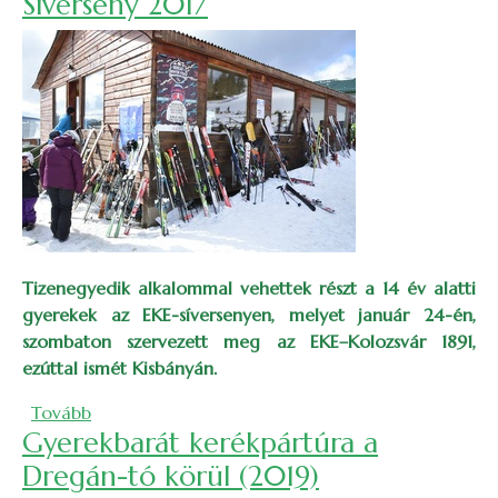
Síverseny 2017
Tizenegyedik alkalommal vehettek részt a 14 év alatti
gyerekek az EKE-síversenyen, melyet
január 24-én,
szombaton s
zervezett meg az EKE–Kolozsvár 1891
,
ezúttal ismét Kisbányán.
(Síverseny 2017)
Tovább
Gyerekbarát kerékpártúra a
Dregán-tó körül (2019)