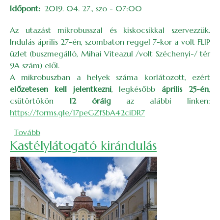
Időpont
2019. 04. 27., szo - 07:00
Az utazást mikrobusszal és kiskocsikkal szervezzük.
Indulás április 27-én, szombaton reggel 7-kor a volt FLIP
üzlet (buszmegálló, Mihai Viteazul /volt Széchenyi-/ tér
9A szám) elől.
A mikrobuszban a helyek száma korlátozott, ezért
előzetesen kell jelentkezni
, legkésőbb
április 25-én
,
csütörtökön
12 óráig
az alábbi linken:
https://forms.gle/17peGZfSbA42ciDR7
(Túra a Pocsováliste- és a Ronki-szorosokba – 2019.
Tovább
Kastélylátogató kirándulás