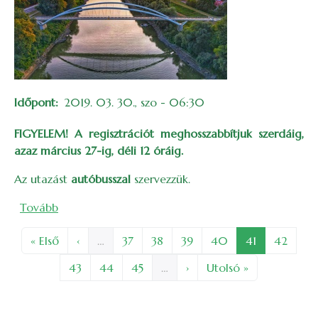
Időpont
2019. 03. 30., szo - 06:30
FIGYELEM! A regisztrációt meghosszabbítjuk szerdáig,
azaz március 27-ig, déli 12 óráig.
Az utazást
autóbusszal
szervezzük.
(Szolnok – Munkácsy kiállítás, RepTár (2019))
Tovább
Oldalszámozás
Első oldal
Előző oldal
Oldal
Oldal
Oldal
Oldal
Oldal
Oldal
« Első
‹
…
37
38
39
40
41
42
Oldal
Oldal
Oldal
Következő oldal
Utolsó oldal
43
44
45
…
›
Utolsó »