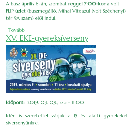
A busz április 6-án, szombat
reggel 7:00-kor
a volt
FLIP üzlet (buszmegálló, Mihai Viteazul (volt Széchenyi)
tér 9A szám) elől indul.
(Honismereti kirándulás Szilágysomlyóra – 2019)
Tovább
XV. EKE-gyereksíverseny
Időpont
2019. 03. 09., szo - 11:00
Idén is szeretettel várjuk a 15 év alatti gyerekeket
síversenyünkre.