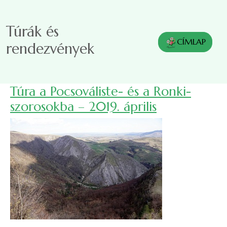
Ugrás a tartalomra
Túrák és
CÍMLAP
rendezvények
Túra a Pocsováliste- és a Ronki-
szorosokba – 2019. április