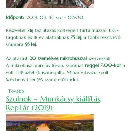
Időpont
2019. 03. 16., szo - 07:00
Részvételi díj (az utazás költségeit tartalmazza):
EKE-
tagoknak és 18 év alattiaknak
75 lej
, a többi résztvevő
számára
95 lej
.
Az utazást
20 személyes mikrobusszal
szervezzük.
A mikrobusz március 16-án, szombat
reggel 7:00-kor
a
volt FLIP üzlet (buszmegálló, Mihai Viteazul (volt
Széchenyi) tér 9A szám) elől indul.
(Honismereti kirándulás – Nagybánya és Șuior (20
Tovább
Szolnok – Munkácsy kiállítás,
RepTár (2019)