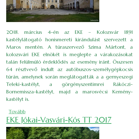
2018. március 4-én az EKE – Kolozsvár 1891
kastélylátogató honismereti kirándulást szervezett a
Maros mentén. A túraszervező Szima Mártont, a
kolozsvári EKE elnökét is meglepte a várakozásokat
talán felülmúló érdeklődés az esemény iránt. Összesen
64 résztvevő indult az autóbuszos-személygépkocsis
túrán, amelynek során meglátogatták a a gernyeszegi
Teleki-kastélyt, a görgényszentimrei Rákóczi-
Bornemissza-kastélyt, majd a marosvécsi Kemény-
kastélyt is.
(Kastélylátogató kirándulás )
Tovább
EKE Jókai-Vasvári-Kós TT 2017