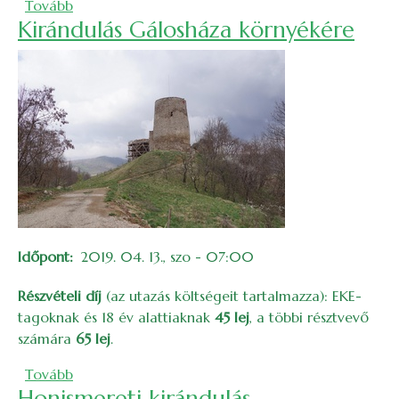
(Gyerekbarát kerékpártúra a Dregán-tó körül (20
Tovább
Kirándulás Gálosháza környékére
Időpont
2019. 04. 13., szo - 07:00
Részvételi díj
(az utazás költségeit tartalmazza): EKE-
tagoknak és 18 év alattiaknak
45 lej
, a többi résztvevő
számára
65 lej
.
(Kirándulás Gálosháza környékére)
Tovább
Honismereti kirándulás