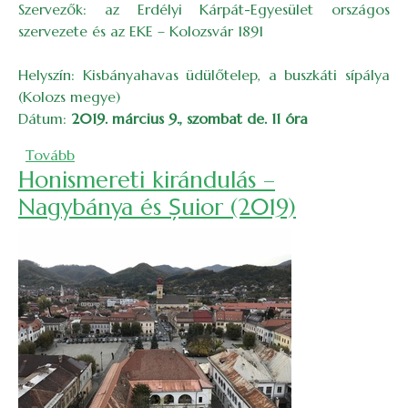
Szervezők: az Erdélyi Kárpát-Egyesület országos
szervezete és az EKE – Kolozsvár 1891
Helyszín: Kisbányahavas üdülőtelep, a buszkáti sípálya
(Kolozs megye)
Dátum:
2019. március 9., szombat de. 11 óra
(XV. EKE-gyereksíverseny)
Tovább
Honismereti kirándulás –
Nagybánya és Șuior (2019)