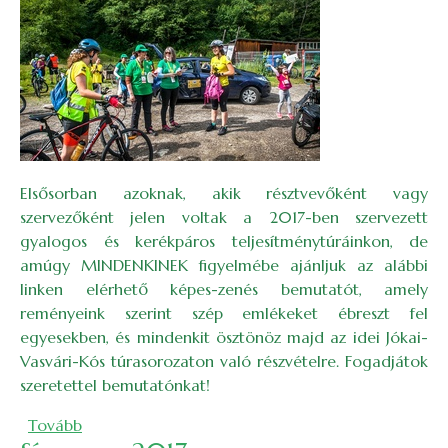
Elsősorban azoknak, akik résztvevőként vagy
szervezőként jelen voltak a 2017-ben szervezett
gyalogos és kerékpáros teljesítménytúráinkon, de
amúgy MINDENKINEK figyelmébe ajánljuk az alábbi
linken elérhető képes-zenés bemutatót, amely
reményeink szerint szép emlékeket ébreszt fel
egyesekben, és mindenkit ösztönöz majd az idei Jókai-
Vasvári-Kós túrasorozaton való részvételre. Fogadjátok
szeretettel bemutatónkat!
(EKE Jókai-Vasvári-Kós TT 2017)
Tovább