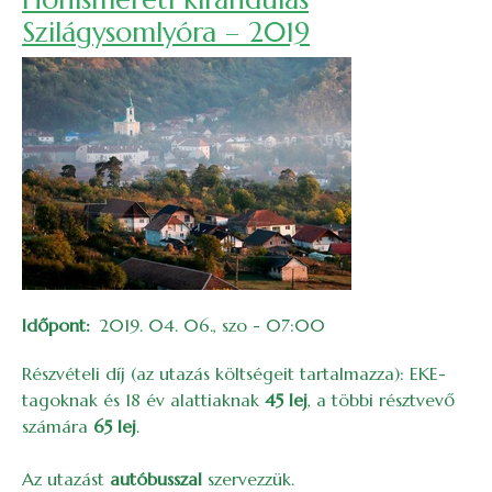
Szilágysomlyóra – 2019
Időpont
2019. 04. 06., szo - 07:00
Részvételi díj (az utazás költségeit tartalmazza):
EKE-
tagoknak és 18 év alattiaknak
45 lej
, a többi résztvevő
számára
65 lej
.
Az utazást
autóbusszal
szervezzük.