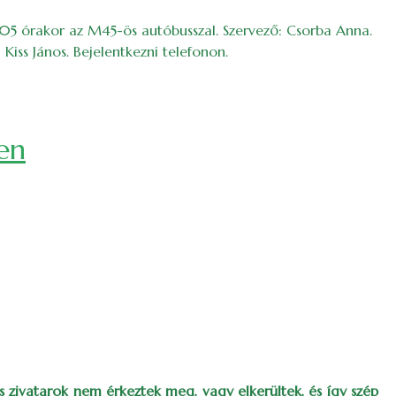
15.05 órakor az M45-ös autóbusszal. Szervező: Csorba Anna.
Kiss János. Bejelentkezni telefonon.
ben
és zivatarok nem érkeztek meg, vagy elkerültek, és így szép