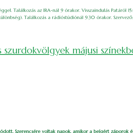
séggel. Találkozás az IRA-nál 9 órakor. Visszaindulás Patáról 
lönbség). Találkozás a rádióstúdiónál 9.30 órakor. Szervező: 
és szurdokvölgyek májusi színek
atódott. Szerencsére voltak napok, amikor a beígért záporok 