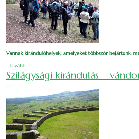
Vannak kirándulóhelyek, amelyeket többször bejártunk, mégi
(A Berettyó-forrás, ahova szívesen térünk vissza)
Tovább
Szilágysági kirándulás – vándo