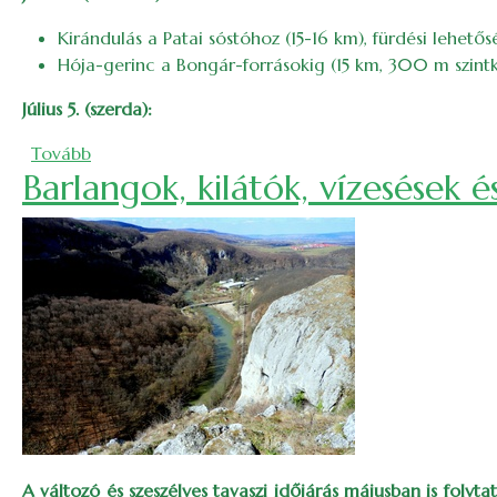
Kirándulás a Patai sóstóhoz (15-16 km), fürdési lehető
Hója-gerinc a Bongár-forrásokig (15 km, 300 m szintkü
Július 5. (szerda):
(2023. júliusi bakancslista)
Tovább
Barlangok, kilátók, vízesések 
A változó és szeszélyes tavaszi időjárás májusban is folyt