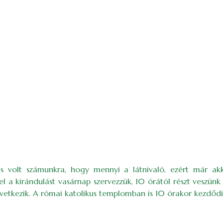
a)
s volt számunkra, hogy mennyi a látnivaló, ezért már akk
a kirándulást vasárnap szervezzük, 10 órától részt veszünk az
kezik. A római katolikus templomban is 10 órakor kezdődik 