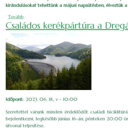
kirándulásokat tehettünk a májusi napsütésben, élveztük a 
(Barlangok, kilátók, vízesések és szurdokvölgyek m
Tovább
Családos kerékpártúra a Dreg
Időpont
2023. 06. 18., v - 10:00
Szeretettel várunk minden érdeklődőt családi biciklitúr
bejelentkezni, legkésőbb június 16-án, pénteken 20:00 ór
útvonal teljesítése.