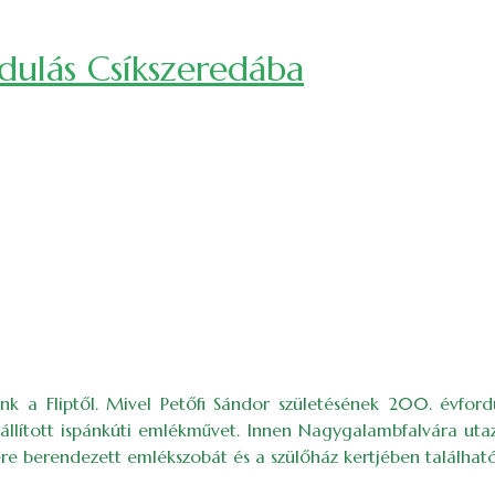
ulás Csíkszeredába
nk a Fliptől. Mivel Petőfi Sándor születésének 200. évford
lállított ispánkúti emlékművet. Innen Nagygalambfalvára u
re berendezett emlékszobát és a szülőház kertjében található 