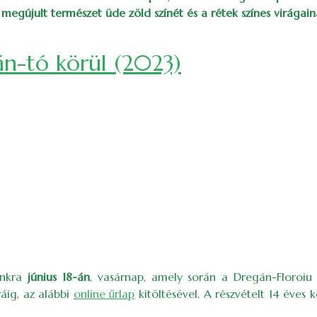
megújult természet üde zöld színét és a rétek színes virágain
ájusi színekben)
án-tó körül (2023)
ánkra
június 18-án
, vasárnap, amely során a Dregán-Floroiu 
áig, az alábbi
online űrlap
kitöltésével. A részvételt 14 éves 