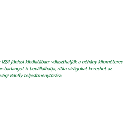
1891 júniusi kínálatában: választhatják a néhány kilométeres
barlangot is bevállalhatja, ritka virágokat kereshet az
égi Bánffy teljesítménytúrára.