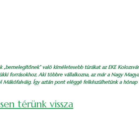
ak „bemelegítőnek” való kíméletesebb túrákat az EKE Kolozsvár 
ükki forrásokhoz. Aki többre vállalkozna, az már a Nagy Magyar-
 Mákófalváig. Így aztán pont eléggé felkészülhetünk a hónap v
sen térünk vissza