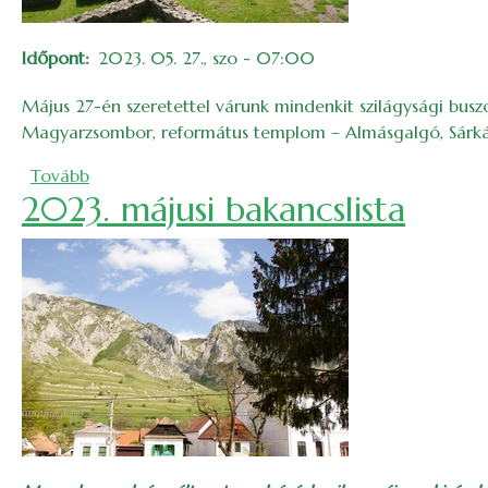
Időpont
2023. 05. 27., szo - 07:00
Május 27-én szeretettel várunk mindenkit szilágysági busz
Magyarzsombor, református templom – Almásgalgó, Sárkány
(Szilágysági kirándulás – vándortábori előzetes)
Tovább
2023. májusi bakancslista