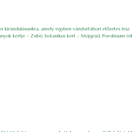
os kirándulásunkra, amely egyben vándortábori előzetes lesz. 
ok kertje – Zsibó, botanikus kert – Mojgrád, Porolissum (ók