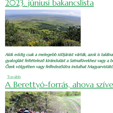
2023. júniusi bakancslista
Akik eddig csak a melegebb időjárást várták, azok is találn
gyaloglást feltételező kirándulást a Szénafüvekhez vagy a b
Őzek völgyében vagy felfedezőútra indulhat Magyarvistától
(2023. júniusi bakancslista)
Tovább
A Berettyó-forrás, ahova szíve