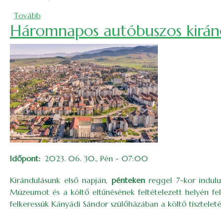
(Családos kerékpártúra a Dregán-tó körül (2023))
Tovább
Háromnapos autóbuszos kiránd
Időpont
2023. 06. 30., Pén - 07:00
Kirándulásunk első napján,
pénteken
reggel 7-kor indulu
Múzeumot és a költő eltűnésének feltételezett helyén fe
felkeressük Kányádi Sándor szülőházában a költő tiszteleté