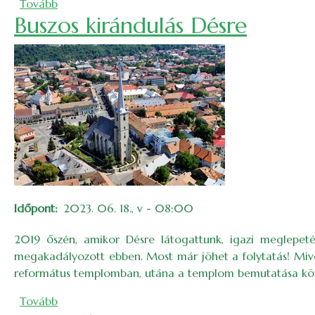
(Háromnapos autóbuszos kirándulás Csíkszeredáb
Tovább
Buszos kirándulás Désre
Időpont
2023. 06. 18., v - 08:00
2019 őszén, amikor Désre látogattunk, igazi meglepeté
megakadályozott ebben. Most már jöhet a folytatás! Mivel 
református templomban, utána a templom bemutatása követ
(Buszos kirándulás Désre)
Tovább