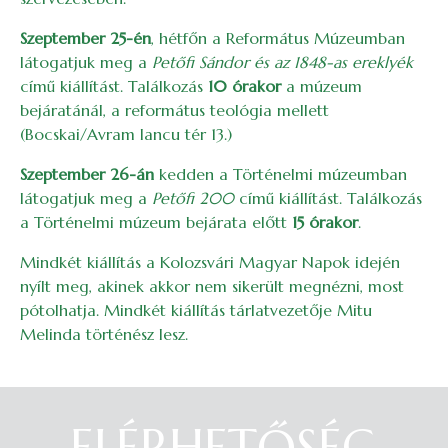
Szeptember 25-én
, hétfőn a Református Múzeumban
látogatjuk meg a
Petőfi Sándor és az 1848-as ereklyék
című kiállítást. Találkozás
10 órakor
a múzeum
bejáratánál, a református teológia mellett
(Bocskai/Avram Iancu tér 13.)
Szeptember 26-án
kedden a Történelmi múzeumban
látogatjuk meg a
Petőfi 200
című kiállítást. Találkozás
a Történelmi múzeum bejárata előtt
15 órakor
.
Mindkét kiállítás a Kolozsvári Magyar Napok idején
nyílt meg, akinek akkor nem sikerült megnézni, most
pótolhatja. Mindkét kiállítás tárlatvezetője Mitu
Melinda történész lesz.
ELÉRHETŐSÉG
Belépés