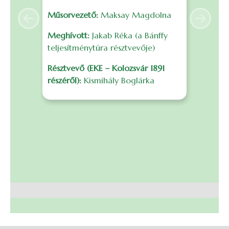
é
Műsorvezető:
Maksay Magdolna
s
Previous
Next
F
Meghívott:
Jakab Réka (a Bánffy
f
teljesítménytúra résztvevője)
m
Résztvevő (EKE – Kolozsvár 1891
r
részéről):
Kismihály Boglárka
B
I
0
S