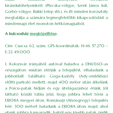
kirándulóhelyeinkért (Plecska-völgye, Szent János kút,
Gorbó-völgye, Bükki telep stb.), és itt minden korosztály
megtalálja a számára legmegfelelőbb kikapcsolódást a
mindennapi élet monoton hétköznapjaiból.
A kulcsosház
megközelítése
:
Cím: Csucsa 62. szám, GPS-koordináták: N:46 57,270 –
E:22 49,000
1. Kolozsvár irányából autóval haladva a DN1/E60-as
országúton: miután elérjük a települést, elhaladunk a
jobboldalt található Goga-kastély (Ady-emlékház)
előtti parkoló mellett, majd 400 méter után átkelünk
a Poicu-patak hídján és egy útelágazáshoz érünk. Jól
látható közúti tábla jelzi, hogy jobbra lehet térni a
DJ108A megyei úton, Românași (Alsóegregy) település
felé. 300 métert haladunk a DJ108A úton, majd, ahol
utunk jobbra kanyarodik, balról egy kisebb patak ömlik