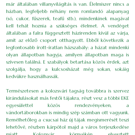
már általában villanyvilágítás is van. Élelmiszer nincs a
házban, legfeljebb néhány nem romlandó alapanyag
(só, cukor, fűszerek, teafű stb.), mindenkinek magával
kell tehát hoznia a szükséges élelmet. A vendéget
általában a falra függesztett házirenden kívül az várja,
amit az előző csoport otthagyott. Ebből következik a
legfontosabb írott-íratlan házszabály: a házat mindenki
olyan állapotban hagyja, amilyen állapotban maga is
szívesen találná. E szabályok betartása közös érdek, azt
szolgálja, hogy a kulcsosházat még sokan, sokáig
kedvükre használhassák.
Természetesen a kolozsvári tagság továbbra is szervez
kirándulásokat más festői tájakra, részt vesz a többi EKE
egyesülettel közös rendezvényeken, a
vándortáborokban is mindig szép számban ott vagyunk.
Remélhetőleg a csucsai ház új tájak megismerését teszi
lehetővé, részben kárpótol majd a város terjeszkedése
miatt Kolozsvár környékén elvesztett