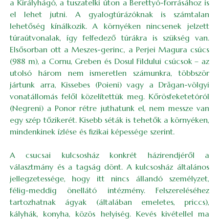
a Királyhágó, a tuszatelki úton a Berettyó-forrásához is
el lehet jutni. A gyalogtúrázóknak is számtalan
lehetőség kínálkozik. A környéken nincsenek jelzett
túraútvonalak, így felfedező túrákra is szükség van.
Elsősorban ott a Meszes-gerinc, a Perjei Magura csúcs
(988 m), a Cornu, Greben és Dosul Fildului csúcsok – az
utolsó három nem ismeretlen számunkra, többször
jártunk arra, Kissebes (Poieni) vagy a Drăgan-völgyi
vonatállomás felől közelítettük meg. Kőrösfeketetóról
(Negreni) a Ponor rétre juthatunk el, nem messze van
egy szép tőzikerét. Kisebb séták is tehetők a környéken,
mindenkinek ízlése és fizikai képessége szerint.
A csucsai kulcsosház konkrét házirendjéről a
választmány és a tagság dönt. A kulcsosház általános
jellegzetessége, hogy itt nincs állandó személyzet,
félig-meddig önellátó intézmény. Felszereléséhez
tartozhatnak ágyak (általában emeletes, priccs),
kályhák, konyha, közös helyiség. Kevés kivétellel ma