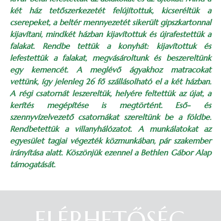
két ház tetőszerkezetét felújítottuk, kicseréltük a
cserepeket, a beltér mennyezetét sikerült gipszkartonnal
kijavítani, mindkét házban kijavítottuk és újrafestettük a
falakat. Rendbe tettük a konyhát: kijavítottuk és
lefestettük a falakat, megvásároltunk és beszereltünk
egy kemencét. A meglévő ágyakhoz matracokat
vettünk, így jelenleg 26 fő szállásolható el a két házban.
A régi csatornát leszereltük, helyére feltettük az újat, a
kerítés megépítése is megtörtént. Eső- és
szennyvízelvezető csatornákat szereltünk be a földbe.
Rendbetettük a villanyhálózatot. A munkálatokat az
egyesület tagjai végezték közmunkában, pár szakember
irányítása alatt. Köszönjük ezennel a Bethlen Gábor Alap
támogatását.
ELÉRHETŐSÉG
Belépés