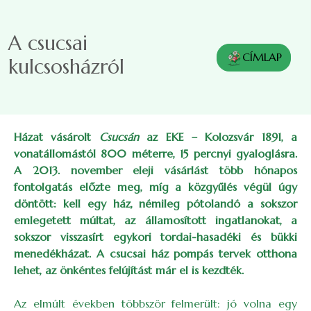
Skip to main content
A csucsai
CÍMLAP
kulcsosházról
Házat vásárolt
Csucsán
az EKE
–
Kolozsvár 1891, a
vonatállomástól 800 méterre, 15 percnyi gyaloglásra.
A 2013. november eleji vásárlást több hónapos
fontolgatás előzte meg, míg a közgyűlés végül úgy
döntött: kell egy ház, némileg pótolandó a sokszor
emlegetett múltat, az államosított ingatlanokat, a
sokszor visszasírt egykori tordai-hasadéki és bükki
menedékházat. A csucsai ház pompás tervek otthona
lehet, az önkéntes felújítást már el is kezdték.
Az elmúlt években többször felmerült: jó volna egy