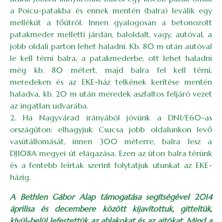
a Poicu-patakba és ennek mentén (balra) leválik egy
mellékút a főútról. Innen gyalogosan a betonozott
patakmeder melletti járdán, baloldalt, vagy, autóval, a
jobb oldali parton lehet haladni. Kb. 80 m után autóval
le kell térni balra, a patakmederbe, ott lehet haladni
még kb. 80 métert, majd balra fel kell térni,
meredeken és az EKE-ház telkének kerítése mentén
haladva, kb. 20 m után meredek aszfaltos feljáró vezet
az ingatlan udvarába.
2. Ha Nagyvárad irányából jövünk a DN1/E60-as
országúton: elhagyjuk Csucsa jobb oldalunkon levő
vasútállomását, innen 300 méterre, balra lesz a
DJ108A megyei út elágazása. Ezen az úton balra térünk
és a fentebb leírtak szerint folytatjuk utunkat az EKE-
házig.
A Bethlen Gábor Alap támogatása segítségével 2014
áprilisa és decembere között kijavítottuk, gitteltük,
kívül-belül lefestettük az ablakokat és az ajtókat. Mind a