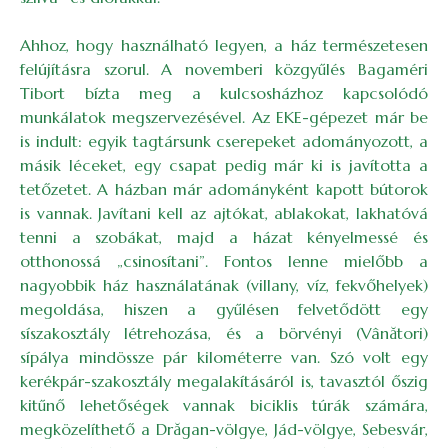
Ahhoz, hogy használható legyen, a ház természetesen
felújításra szorul. A novemberi közgyűlés Bagaméri
Tibort bízta meg a kulcsosházhoz kapcsolódó
munkálatok megszervezésével. Az EKE-gépezet már be
is indult: egyik tagtársunk cserepeket adományozott, a
másik léceket, egy csapat pedig már ki is javította a
tetőzetet. A házban már adományként kapott bútorok
is vannak. Javítani kell az ajtókat, ablakokat, lakhatóvá
tenni a szobákat, majd a házat kényelmessé és
otthonossá „csinosítani”. Fontos lenne mielőbb a
nagyobbik ház használatának (villany, víz, fekvőhelyek)
megoldása, hiszen a gyűlésen felvetődött egy
síszakosztály létrehozása, és a börvényi (Vânători)
sípálya mindössze pár kilométerre van. Szó volt egy
kerékpár-szakosztály megalakításáról is, tavasztól őszig
kitűnő lehetőségek vannak biciklis túrák számára,
megközelíthető a Drăgan-völgye, Jád-völgye, Sebesvár,