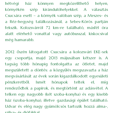
hétvégi ház könnyen megközelíthető helyen,
környékén szép kirándulóhelyekkel. A választás
Csucsára esett – a környék valóban szép, a Meszes- és
a Réz-hegység találkozásánál, a Sebes-Körös partján
fekszik. Kolozsvárról 72 km-re található, másfél óra
alatt elérhető vonattal vagy autóbusszal, kiskocsival
még hamarabb.
2012 őszén látogatott Csucsára a kolozsvári EKE-sek
egy csoportja, majd 2013 májusában kétszer is. A
tagság több hónapig fontolgatta az ötletet, majd
megszületett a döntés: a közgyűlés megszavazta a ház
megvásárlását az évek során kigazdálkodott egyesületi
pénzkeretből. Ismét hónapok teltek el, míg
rendeződtek a papírok, és megtörtént az adásvétel. A
telken egy nagyobb (két szoba-konyha) és egy kisebb
ház (szoba-konyha), illetve gazdasági épület található.
Udvar és elég nagy gyümölcsös tartozik hozzá alma-,
szilva- és diófákkal.