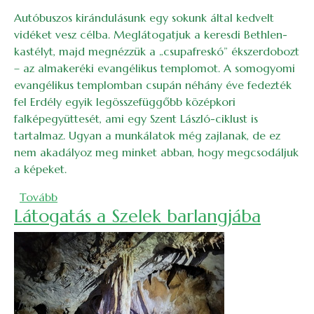
Autóbuszos kirándulásunk egy sokunk által kedvelt
vidéket vesz célba. Meglátogatjuk a keresdi Bethlen-
kastélyt, majd megnézzük a „csupafreskó” ékszerdobozt
– az almakeréki evangélikus templomot. A somogyomi
evangélikus templomban csupán néhány éve fedezték
fel Erdély egyik legösszefüggőbb középkori
falképegyüttesét, ami egy Szent László-ciklust is
tartalmaz. Ugyan a munkálatok még zajlanak, de ez
nem akadályoz meg minket abban, hogy megcsodáljuk
a képeket.
(Szászföld másképp: honismereti kirándulás )
Tovább
Látogatás a Szelek barlangjába