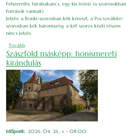
Felszerelés: túrabakancs, egy kis ivóvíz (a szorosokban
források vannak)
Jelzés: a Ronki-szorosban kék kereszt, a Pocsováliste-
szorosban kék háromszög, a két szoros közti részen
nincs jelzés
(A Ronki- és a Pocsoválistei-szorosok tavaszi kört
Tovább
Szászföld másképp: honismereti
kirándulás
Időpont
2026. 04. 26., v - 08:00