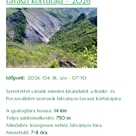
tavaszi körtúrája – 2026
Időpont
2026. 04. 18., szo - 07:30
Szeretettel várunk minden kirándulót a Ronki- és
Pocsoválistei-szorosok látványos tavaszi körtúrájára.
A gyalogtúra hossza:
14 km
Teljes szintemelkedés:
750 m
Minősítés: közepesen nehéz, látványos túra
Menetidő:
7-8 óra