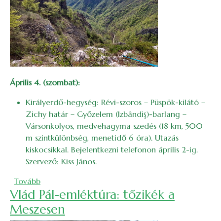
Április 4. (szombat):
Királyerdő-hegység: Révi-szoros – Püspök-kilátó –
Zichy határ – Győzelem (Izbândiş)-barlang –
Vársonkolyos, medvehagyma szedés (18 km, 500
m szintkülönbség, menetidő 6 óra). Utazás
kiskocsikkal. Bejelentkezni telefonon április 2-ig.
Szervező: Kiss János.
(2026. április bakancslista)
Tovább
Vlád Pál-emléktúra: tőzikék a
Meszesen