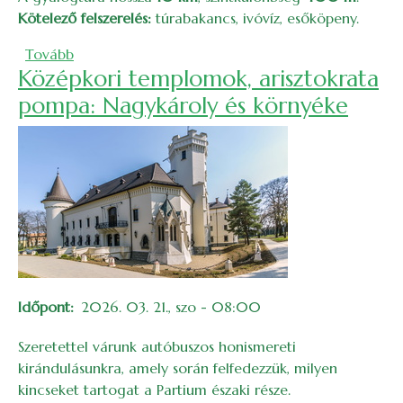
Kötelező felszerelés:
túrabakancs, ivóvíz, esőköpeny.
(Vlád Pál-emléktúra: tőzikék a Meszesen)
Tovább
Középkori templomok, arisztokrata
pompa: Nagykároly és környéke
Időpont
2026. 03. 21., szo - 08:00
Szeretettel várunk autóbuszos honismereti
kirándulásunkra, amely során felfedezzük, milyen
kincseket tartogat a Partium északi része.