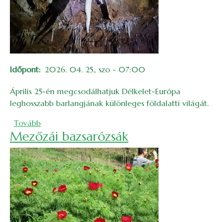
Időpont
2026. 04. 25., szo - 07:00
Április 25-én megcsodálhatjuk Délkelet-Európa
leghosszabb barlangjának különleges földalatti világát.
(Látogatás a Szelek barlangjába)
Tovább
Mezőzái bazsarózsák