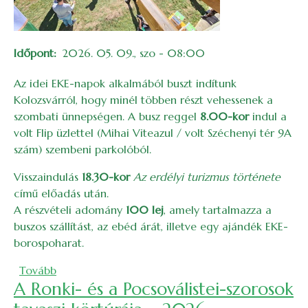
Időpont
2026. 05. 09., szo - 08:00
Az idei EKE-napok alkalmából buszt indítunk
Kolozsvárról, hogy minél többen részt vehessenek a
szombati ünnepségen. A busz reggel
8.00-kor
indul a
volt Flip üzlettel (Mihai Viteazul / volt Széchenyi tér 9A
szám) szembeni parkolóból.
Visszaindulás
18.30-kor
Az erdélyi turizmus története
című előadás után.
A részvételi adomány
100 lej
, amely tartalmazza a
buszos szállítást, az ebéd árát, illetve egy ajándék EKE-
borospoharat.
(Buszos szállítás az EKE-napi ünnepségre)
Tovább
A Ronki- és a Pocsoválistei-szorosok