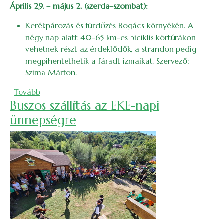
Április 29. – május 2. (szerda–szombat):
Kerékpározás és fürdőzés Bogács környékén. A
négy nap alatt 40-65 km-es biciklis körtúrákon
vehetnek részt az érdeklődők, a strandon pedig
megpihentethetik a fáradt izmaikat. Szervező:
Szima Márton.
(2026. májusi bakancslista)
Tovább
Buszos szállítás az EKE-napi
ünnepségre