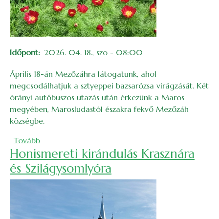
Időpont
2026. 04. 18., szo - 08:00
Április 18-án Mezőzáhra látogatunk, ahol
megcsodálhatjuk a sztyeppei bazsarózsa virágzását. Két
órányi autóbuszos utazás után érkezünk a Maros
megyében, Marosludastól északra fekvő Mezőzáh
községbe.
(Mezőzái bazsarózsák)
Tovább
Honismereti kirándulás Krasznára
és Szilágysomlyóra