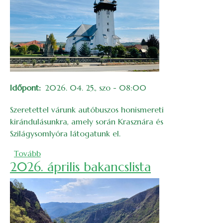
Időpont
2026. 04. 25., szo - 08:00
Szeretettel várunk autóbuszos honismereti
kirándulásunkra, amely során Krasznára és
Szilágysomlyóra látogatunk el.
(Honismereti kirándulás Krasznára és Szilágysomly
Tovább
2026. április bakancslista