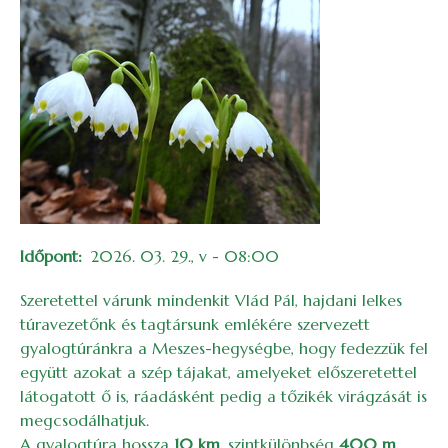
Időpont
2026. 03. 29., v - 08:00
Szeretettel várunk mindenkit Vlád Pál, hajdani lelkes
túravezetőnk és tagtársunk emlékére szervezett
gyalogtúránkra a Meszes-hegységbe, hogy fedezzük fel
együtt azokat a szép tájakat, amelyeket előszeretettel
látogatott ő is, ráadásként pedig a tőzikék virágzását is
megcsodálhatjuk.
A gyalogtúra hossza
10 km
, szintkülönbség
400 m
.