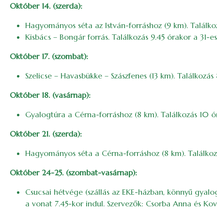
Október 14. (szerda):
Hagyományos séta az István-forráshoz (9 km). Találko
Kisbács – Bongár forrás. Találkozás 9.45 órakor a 31-e
Október 17. (szombat):
Szelicse – Havasbükke – Szászfenes (13 km). Találkozá
Október 18. (vasárnap):
Gyalogtúra a Cérna-forráshoz (8 km). Találkozás 10 
Október 21. (szerda):
Hagyományos séta a Cérna-forráshoz (8 km). Találkoz
Október 24-25. (szombat-vasárnap):
Csucsai hétvége (szállás az EKE-házban, könnyű gyalog
a vonat 7.45-kor indul. Szervezők: Csorba Anna és Kov