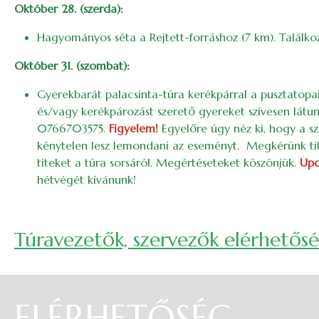
Október 28. (szerda):
Hagyományos séta a Rejtett-forráshoz (7 km). Találko
Október 31. (szombat):
Gyerekbarát palacsinta-túra kerékpárral a pusztatopa
és/vagy kerékpározást szerető gyereket szívesen látun
0766703575.
Figyelem!
Egyelőre úgy néz ki, hogy a sz
kénytelen lesz lemondani az eseményt. Megkérünk tite
titeket a túra sorsáról. Megértéseteket köszönjük.
Upd
hétvégét kívánunk!
Túravezetők, szervezők elérhetős
ELÉRHETŐSÉG