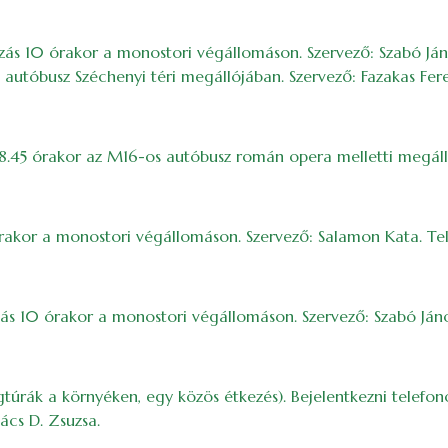
zás 10 órakor a monostori végállomáson. Szervező: Szabó Ján
s autóbusz Széchenyi téri megállójában. Szervező: Fazakas Fer
s 8.45 órakor az M16-os autóbusz román opera melletti megáll
órakor a monostori végállomáson. Szervező: Salamon Kata. Te
ás 10 órakor a monostori végállomáson. Szervező: Szabó Jáno
túrák a környéken, egy közös étkezés). Bejelentkezni telefono
ács D. Zsuzsa.