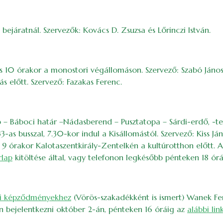
a bejáratnál. Szervezők: Kovács D. Zsuzsa és Lőrinczi István.
s 10 órakor a monostori végállomáson. Szervező: Szabó János
s előtt. Szervező: Fazakas Ferenc.
 – Báboci határ –Nádasberend – Pusztatopa – Sárdi-erdő, -t
-as busszal, 7.30-kor indul a Kisállomástól. Szervező: Kiss Ján
 9 órakor Kalotaszentkirály-Zentelkén a kultúrotthon előtt. A
rlap
kitöltése által, vagy telefonon legkésőbb pénteken 18 órá
eti képződményekhez
(Vörös-szakadékként is ismert) Wanek Fere
en bejelentkezni október 2-án, pénteken 16 óráig az
alábbi lin