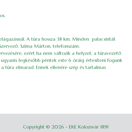
os.
telágazásnál. A túra hossza 38 km. Minden palacsintát
Szervező: Szima Márton, telefonszám:
rvezésére, ezért ha nem változik a helyzet, a túravezető
 ugyanis legkésőbb péntek este 6 óráig értesíteni fogunk
 a túra elmarad. Ennek ellenére szép és tartalmas
Copyright © 2026 - EKE Kolozsvár 1891
Belépés