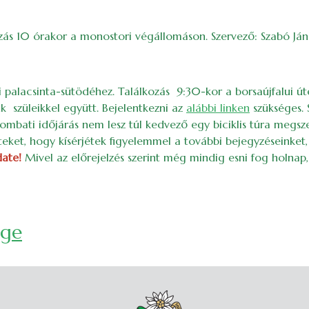
zás 10 órakor a monostori végállomáson. Szervező: Szabó Ján
i palacsinta-sütödéhez. Találkozás 9:30-kor a borsaújfalui ú
k szüleikkel együtt. Bejelentkezni az
alábbi linken
szükséges. 
ombati időjárás nem lesz túl kedvező egy biciklis túra megsze
ket, hogy kísérjétek figyelemmel a további bejegyzéseinket,
ate!
Mivel az előrejelzés szerint még mindig esni fog holnap,
ége