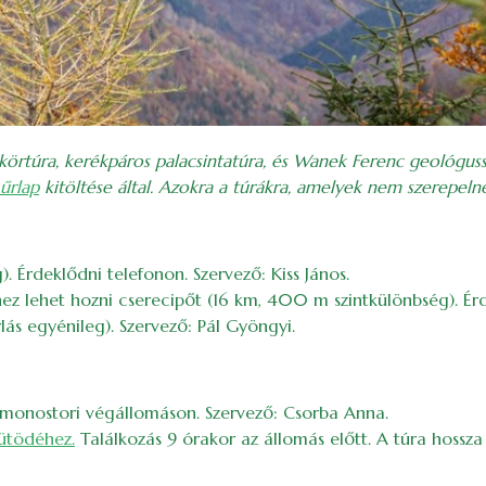
körtúra, kerékpáros palacsintatúra, és Wanek Ferenc geológu
 űrlap
kitöltése által. Azokra a túrákra, amelyek nem szerepelnek
 Érdeklődni telefonon. Szervező: Kiss János.
hez lehet hozni cserecipőt (16 km, 400 m szintkülönbség). Ér
lás egyénileg). Szervező: Pál Gyöngyi.
a monostori végállomáson. Szervező: Csorba Anna.
sütödéhez.
Találkozás 9 órakor az állomás előtt. A túra hossz