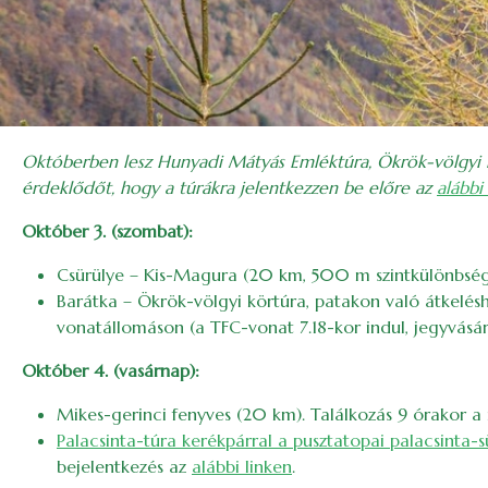
Októberben lesz Hunyadi Mátyás Emléktúra, Ökrök-völgyi 
érdeklődőt, hogy a túrákra jelentkezzen be előre az
alábbi
Október 3. (szombat):
Csürülye – Kis-Magura (20 km, 500 m szintkülönbség).
Barátka – Ökrök-völgyi körtúra, patakon való átkelés
vonatállomáson (a TFC-vonat 7.18-kor indul, jegyvásár
Október 4. (vasárnap):
Mikes-gerinci fenyves (20 km). Találkozás 9 órakor 
Palacsinta-túra kerékpárral a pusztatopai palacsinta-
bejelentkezés az
alábbi linken
.