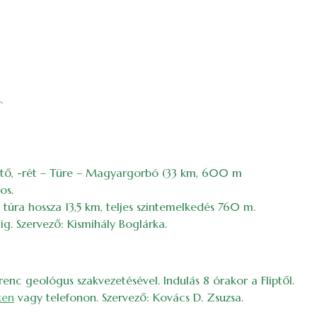
.
ető, -rét – Türe – Magyargorbó (33 km, 600 m
os.
 túra hossza 13,5 km, teljes szintemelkedés 760 m.
ig. Szervező: Kismihály Boglárka.
nc geológus szakvezetésével. Indulás 8 órakor a Fliptől.
ken
vagy telefonon. Szervező: Kovács D. Zsuzsa.