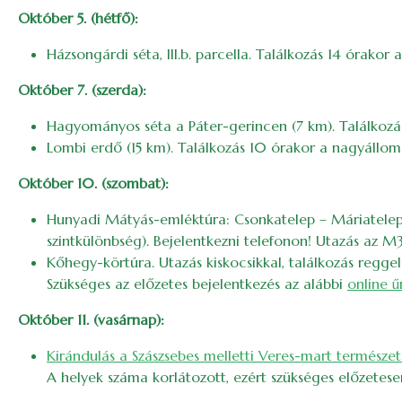
Október 5. (hétfő):
Házsongárdi séta, III.b. parcella. Találkozás 14 órakor 
Október 7. (szerda):
Hagyományos séta a Páter-gerincen (7 km). Találkozá
Lombi erdő (15 km). Találkozás 10 órakor a nagyállomá
Október 10. (szombat):
Hunyadi Mátyás-emléktúra: Csonkatelep – Máriatelep
szintkülönbség). Bejelentkezni telefonon! Utazás az M33
Kőhegy-körtúra. Utazás kiskocsikkal, találkozás reggel
Szükséges az előzetes bejelentkezés az alábbi
online ű
Október 11. (vasárnap):
Kirándulás a Szászsebes melletti Veres-mart termész
A helyek száma korlátozott, ezért szükséges előzetes