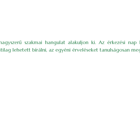
agyszerű szakmai hangulat alakuljon ki. Az érkezési nap k
ilag lehetett bírálni, az egyéni érveléseket tanulságosan meg