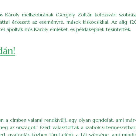
ós Ká­roly mellszobrának (Gergely Zoltán kolozsvári szobrá
attal érkezett az eseményre, mások kiskocsikkal. Az alig 1
tel ápolták Kós Károly emlékét, és példaképnek tekintették.
dán!
 a címben valami rendkívüli, egy olyan gondolat, ami már-m
meg az országot.” Ezért választották a szabolcsi természet
 Mert gyaloglás közben tárul elénk a táj szépsége, ami mi