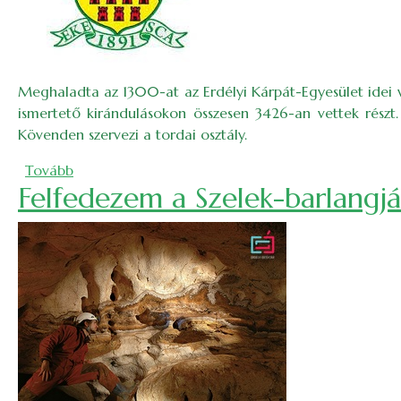
Meghaladta az 1300-at az Erdélyi Kárpát-Egyesület idei v
ismertető kirándulásokon összesen 3426-an vettek részt
Kövenden szervezi a tordai osztály.
(Legpocakosabb és leglezserebb díjak az EKE ván
Tovább
Felfedezem a Szelek-barlangjá