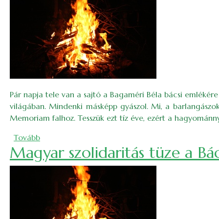
Pár napja tele van a sajtó a Bagaméri Béla bácsi emlékér
világában. Min­denki másképp gyászol. Mi, a barlangászok
Memoriam falhoz. Tesszük ezt tíz éve, ezért a hagyománnyá 
(Elvittük a lángot – Béla bácsi utolsó levele)
Tovább
Magyar szolidaritás tüze a Bá