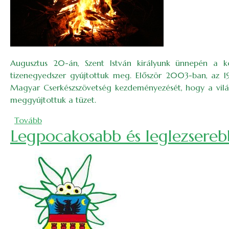
Augusztus 20-án, Szent István királyunk ünnepén a 
tizenegyedszer gyújtottuk meg. Először 2003-ban, az 193
Magyar Cserkészszövetség kezdeményezését, hogy a világ
meggyújtottuk a tüzet.
(Magyar szolidaritás tüze a Bácsi-torokban)
Tovább
Legpocakosabb és leglezsereb