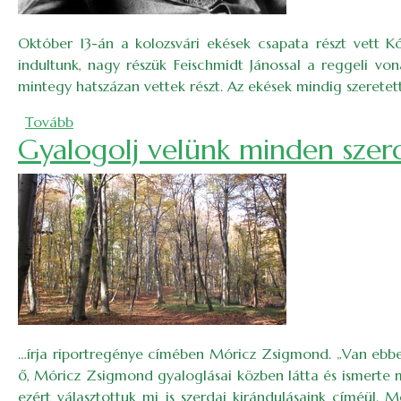
Október 13-án a kolozsvári ekések csapata részt vett K
indultunk, nagy részük Feischmidt Jánossal a reggeli von
mintegy hatszázan vettek részt. Az ekések mindig szeretet
(Kós Károly, Sztána és az EKE)
Tovább
Gyalogolj velünk minden szer
…írja riportregénye címében Móricz Zsigmond. „Van ebben
ő, Móricz Zsigmond gyaloglásai közben látta és ismerte 
ezért választottuk mi is szerdai kirándulásaink címéül.