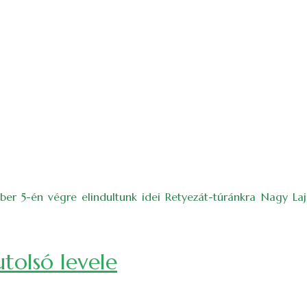
mber 5-én végre elindultunk idei Retyezát-túránkra Nagy Laj
utolsó levele