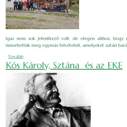
Igaz nem sok jelentkező volt, de elegen ahhoz, hogy n
ismerhettük meg egymás felvételeit, amelyeket aztán barát
(Napfelkeltés-ködös fotós hétvége az EKE-várban)
Tovább
Kós Károly, Sztána és az EKE