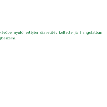
ésőbe nyúló estéjén diavetítés keltette jó hangulatban
beszélni.