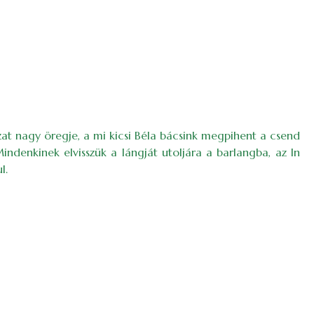
at nagy öregje, a mi kicsi Béla bácsink megpihent a csend
ndenkinek elvisszük a lángját utoljára a barlangba, az In
l.