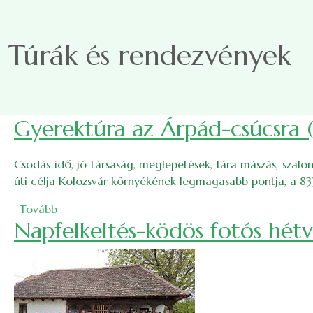
Ugrás a tartalomra
Túrák és rendezvények
Gyerektúra az Árpád-csúcsra 
Csodás idő, jó társaság, meglepetések, fára mászás, szal
úti célja Kolozsvár környékének legmagasabb pontja, a 8
(Gyerektúra az Árpád-csúcsra (2013. november 19.
Tovább
Napfelkeltés-ködös fotós hét