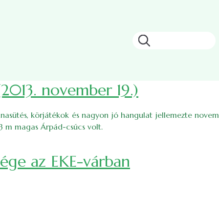
Keresés
(2013. november 19.)
onnasütés, körjátékok és nagyon jó hangulat jellemezte novem
33 m magas Árpád-csúcs volt.
))
vége az EKE-várban