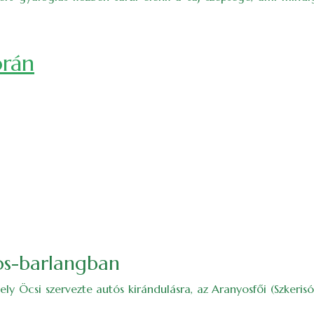
órán
nos-barlangban
ly Öcsi szervezte autós kirándulásra, az Aranyosfői (Szkeri