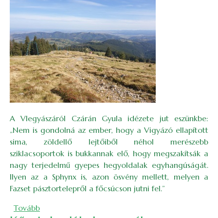
A Vlegyászáról Czárán Gyula idézete jut eszünkbe:
„Nem is gondolná az ember, hogy a Vigyázó ellapított
sima, zöldellő lejtőiből néhol merészebb
sziklacsoportok is bukkannak elő, hogy megszakítsák a
nagy terjedelmű gyepes hegyoldalak egyhangúságát.
Ilyen az a Sphynx is, azon ösvény mellett, melyen a
Fazset pásztortelepről a főcsúcson jutni fel.”
(Negyvennégyen a Vigyázón)
Tovább