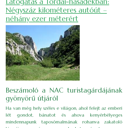
Látogatás a Tordai-hasadékban:
Négyszáz kilométeres autóút –
néhány ezer méterért
Beszámoló a NAC turistagárdájának
gyönyörű útjáról
Ha van még hely széles e világon, ahol felejt az emberi
lét gondot, bánatot és ahova kenyérbélyeges
mindennapunk taposómalmának rohanva zakatoló