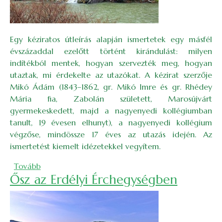
Egy kéziratos útleírás alapján ismertetek egy másfél
évszázaddal ezelőtt történt kirándulást: milyen
indítékból mentek, hogyan szervezték meg, hogyan
utaztak, mi érdekelte az utazókat. A kézirat szerzője
Mikó Ádám (1843–1862, gr. Mikó Imre és gr. Rhédey
Mária fia, Zabolán született, Marosújvárt
gyermekeskedett, majd a nagyenyedi kollégiumban
tanult, 19 évesen elhunyt), a nagyenyedi kollégium
végzőse, mindössze 17 éves az utazás idején. Az
ismertetést kiemelt idézetekkel vegyítem.
(Kirándulás az Aranyos mentén, 1860-ban)
Tovább
Ősz az Erdélyi Érchegységben