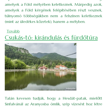
amelyek a Föld mélyében keletkeznek. Márpedig azok,
amelyek a Föld kérgének felépítésében részt vesznek,
túlnyomó többségükben nem a felszínen keletkeznek
(mint az üledékes kőzetek), hanem a mélyben.
(Kőzetolvadékok nyomában a Pányiki-szorosban)
Tovább
Csukás-tó: kirándulás és fürdőtúra
Talán kevesen tudják, hogy a Hesdát-patak, mielőtt
Sinfalvánál az Aranyosba ömlik, szép vízesést hoz létre