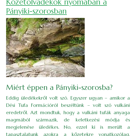
Kőzetolvadékok nyomában a
Pányiki-szorosban
Miért éppen a Pányiki-szorosba?
Eddig üledékekről volt szó. Egyszer ugyan – amikor a
Dési Tufa Formációról beszéltünk – volt szó vulkáni
eredetről. Azt mondtuk, hogy a vulkáni tufák anyaga
magmából származik, de keletkezési módja és
megjelenése üledékes. No, ezzel ki is merült a
tapasztalatunk azokra a kőzetekre vonatkozólag,