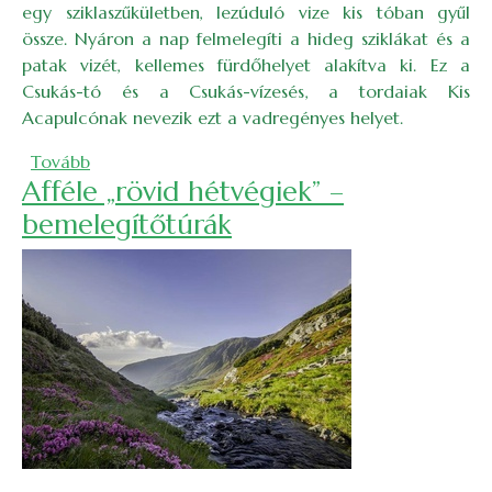
egy sziklaszűkületben, lezúduló vize kis tóban gyűl
össze. Nyáron a nap felmelegíti a hideg sziklákat és a
patak vizét, kellemes fürdőhelyet alakítva ki. Ez a
Csukás-tó és a Csukás-vízesés, a tordaiak Kis
Acapulcónak nevezik ezt a vadregényes helyet.
(Csukás-tó: kirándulás és fürdőtúra)
Tovább
Afféle „rövid hétvégiek” –
bemelegítőtúrák