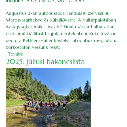
Időpont
2025. 08. 02., szo - 07:00
Augusztus 2-án autóbuszos kirándulást szervezünk
Marosvásárhelyre és Küküllővárra. A Kultúrpalotában
Az Agyagkatonák – Az első kínai császár halhatatlan
őrei című kiállítást fogjuk megtekinteni, Küküllőváron
pedig a Bethlen-Haller kastélyt látogatjuk meg, utána
borkóstolón veszünk részt.
(Autóbuszos kirándulás Marosvásárhelyre és Kükül
Tovább
2025. júliusi bakancslista