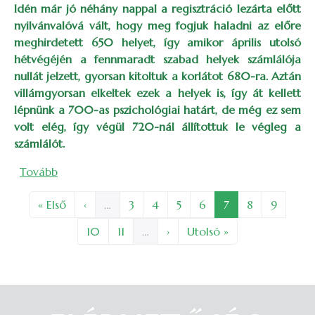
Idén már jó néhány nappal a regisztráció lezárta előtt
nyilvánvalóvá vált, hogy meg fogjuk haladni az előre
meghirdetett 650 helyet, így amikor április utolsó
hétvégéjén a fennmaradt szabad helyek számlálója
nullát jelzett, gyorsan kitoltuk a korlátot 680-ra. Aztán
villámgyorsan elkeltek ezek a helyek is, így át kellett
lépnünk a 700-as pszichológiai határt, de még ez sem
volt elég, így végül 720-nál állítottuk le végleg a
számlálót.
(Szervezői szösszenet a Jókai ETT utórezgéseiben )
Tovább
Oldalszámozás
Első oldal
Előző oldal
Oldal
Oldal
Oldal
Oldal
Oldal
Oldal
Oldal
« Első
‹
…
3
4
5
6
7
8
9
Oldal
Oldal
Következő oldal
Utolsó oldal
10
11
…
›
Utolsó »