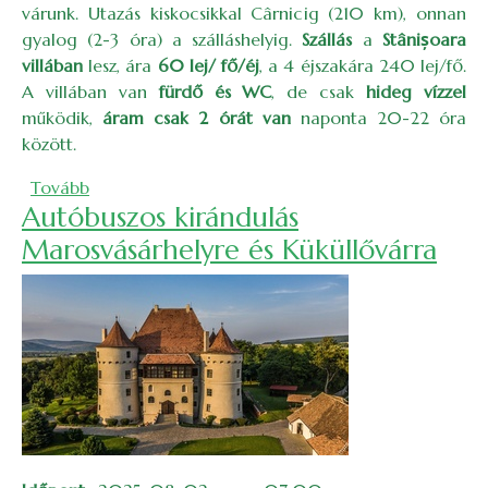
várunk. Utazás kiskocsikkal Cârnicig (210 km), onnan
gyalog (2-3 óra) a szálláshelyig.
Szállás
a
Stânișoara
villában
lesz, ára
60 lej/ fő/éj
, a 4 éjszakára 240 lej/fő.
A villában van
fürdő és WC
, de csak
hideg vízzel
működik,
áram csak 2 órát van
naponta 20-22 óra
között.
(Augusztus végi csillagtúrák a Retyezátban)
Tovább
Autóbuszos kirándulás
Marosvásárhelyre és Küküllővárra