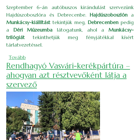
Szeptember 6-án autóbuszos kirándulást szervezünk
Hajdúszoboszlóra és Debrecenbe.
Hajdúszoboszlón
a
Munkácsy-kiállítást
tekintjük meg,
Debrecenben
pedig
a
Déri Múzeumba
látogatunk, ahol a
Munkácsy-
trilógiát
tekinthetjük meg fényjátékkal kísért
tárlatvezetéssel.
(Munkácsy kiállítás Hajdúszoboszlón)
Tovább
Rendhagyó Vasvári-kerékpártúra –
ahogyan azt résztvevőként látja a
szervező