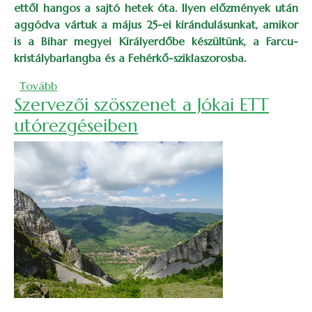
ettől hangos a sajtó hetek óta. Ilyen előzmények után
aggódva vártuk a május 25-ei kirándulásunkat, amikor
is a Bihar megyei Királyerdőbe készültünk, a Farcu-
kristálybarlangba és a Fehérkő-sziklaszorosba.
(Szeszélyes május, tikkasztó június, vadregényes tá
Tovább
Szervezői szösszenet a Jókai ETT
utórezgéseiben