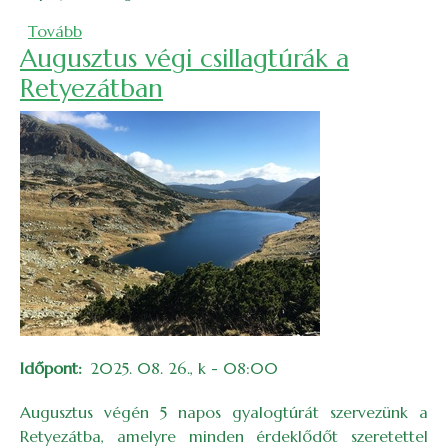
(Rekordszámú, háromszáz résztvevő a Bánffy-túra V
Tovább
Augusztus végi csillagtúrák a
Retyezátban
Időpont
2025. 08. 26., k - 08:00
Augusztus végén 5 napos gyalogtúrát szervezünk a
Retyezátba, amelyre minden érdeklődőt szeretettel