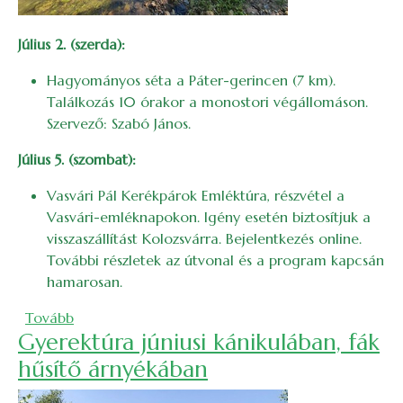
Július 2. (szerda):
Hagyományos séta a Páter-gerincen (7 km).
Találkozás 10 órakor a monostori végállomáson.
Szervező: Szabó János.
Július 5. (szombat):
Vasvári Pál Kerékpárok Emléktúra, részvétel a
Vasvári-emléknapokon. Igény esetén biztosítjuk a
visszaszállítást Kolozsvárra. Bejelentkezés online.
További részletek az útvonal és a program kapcsán
hamarosan.
(2025. júliusi bakancslista)
Tovább
Gyerektúra júniusi kánikulában, fák
hűsítő árnyékában