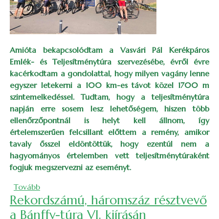
Amióta bekapcsolódtam a Vasvári Pál Kerékpáros
Emlék- és Teljesítménytúra szervezésébe, évről évre
kacérkodtam a gondolattal, hogy milyen vagány lenne
egyszer letekerni a 100 km-es távot közel 1700 m
szintemelkedéssel. Tudtam, hogy a teljesítménytúra
napján erre sosem lesz lehetőségem, hiszen több
ellenőrzőpontnál is helyt kell állnom, így
értelemszerűen felcsillant előttem a remény, amikor
tavaly ősszel eldöntöttük, hogy ezentúl nem a
hagyományos értelemben vett teljesítménytúraként
fogjuk megszervezni az eseményt.
(Rendhagyó Vasvári-kerékpártúra – ahogyan azt ré
Tovább
Rekordszámú, háromszáz résztvevő
a Bánffy-túra VI. kiírásán