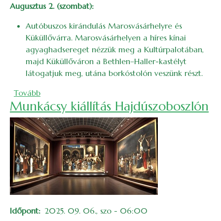
Augusztus 2. (szombat):
Autóbuszos kirándulás Marosvásárhelyre és
Küküllővárra. Marosvásárhelyen a híres kínai
agyaghadsereget nézzük meg a Kultúrpalotában,
majd Küküllőváron a Bethlen–Haller-kastélyt
látogatjuk meg, utána borkóstolón veszünk részt.
(2025. augusztusi bakancslista)
Tovább
Munkácsy kiállítás Hajdúszoboszlón
Időpont
2025. 09. 06., szo - 06:00