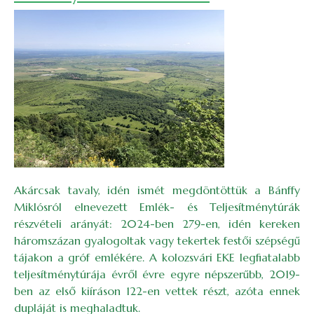
Akárcsak tavaly, idén ismét megdöntöttük a Bánffy
Miklósról elnevezett Emlék- és Teljesítménytúrák
részvételi arányát: 2024-ben 279-en, idén kereken
háromszázan gyalogoltak vagy tekertek festői szépségű
tájakon a gróf emlékére. A kolozsvári EKE legfiatalabb
teljesítménytúrája évről évre egyre népszerűbb, 2019-
ben az első kiíráson 122-en vettek részt, azóta ennek
dupláját is meghaladtuk.