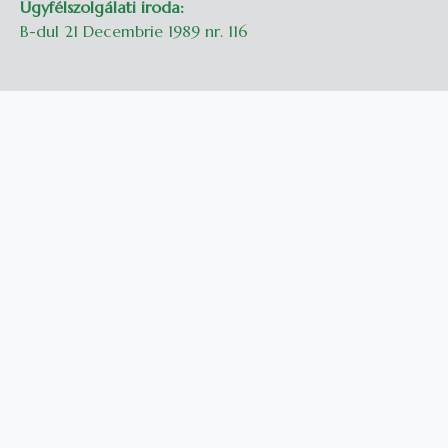
Ügyfélszolgálati iroda:
B-dul 21 Decembrie 1989 nr. 116