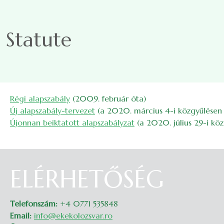
Skip to main content
Statute
Régi alapszabály
(2009. február óta)
Új alapszabály-tervezet
(a 2020. március 4-i közgyűlésen 
Újonnan beiktatott alapszabályzat
(a 2020. július 29-i köz
ELÉRHETŐSÉG
Telefonszám:
+4 0771 535848
Email:
info@ekekolozsvar.ro