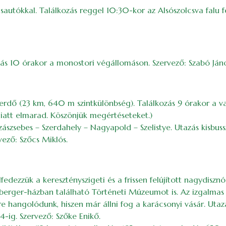
sautókkal. Találkozás reggel 10:30-kor az Alsószolcsva falu f
ás 10 órakor a monostori végállomáson. Szervező: Szabó Jáno
erdő (23 km, 640 m szintkülönbség). Találkozás 9 órakor a va
iatt elmarad. Köszönjük megértéseteket.)
Szászsebes – Szerdahely – Nagyapold – Szelistye. Utazás kisbuss
vező: Szőcs Miklós.
fedezzük a keresztényszigeti és a frissen felújított nagydis
erger-házban található Történeti Múzeumot is. Az izgalmas 
angolódunk, hiszen már állni fog a karácsonyi vásár. Utazás b
-ig. Szervező: Szőke Enikő.