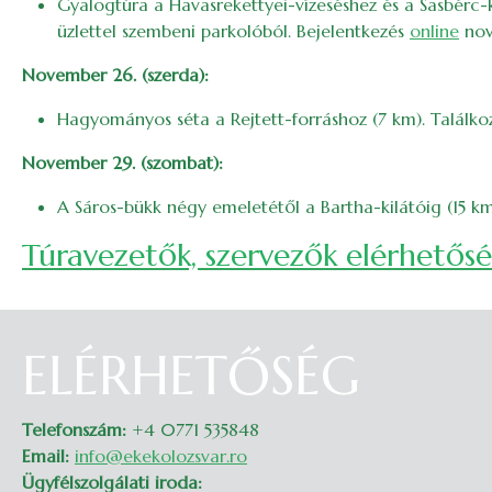
Gyalogtúra a Havasrekettyei-vízeséshez és a Sasbérc-ki
üzlettel szembeni parkolóból. Bejelentkezés
online
nov
November 26. (szerda):
Hagyományos séta a Rejtett-forráshoz (7 km). Találko
November 29. (szombat):
A Sáros-bükk négy emeletétől a Bartha-kilátóig (15 k
Túravezetők, szervezők elérhetős
ELÉRHETŐSÉG
Telefonszám:
+4 0771 535848
Email:
info@ekekolozsvar.ro
Ügyfélszolgálati iroda: