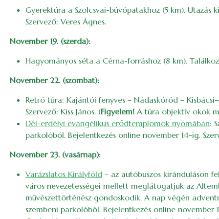
Gyerektúra a Szolcsvai-búvópatakhoz (5 km). Utazás ki
Szervező: Veres Ágnes.
November 19. (szerda):
Hagyományos séta a Cérna-forráshoz (8 km). Találkoz
November 22. (szombat):
Retró túra: Kajántói fenyves – Nádaskóród – Kisbácsi-
Szervező: Kiss János. (
Figyelem!
A túra objektív okok m
Dél-erdélyi evangélikus erődtemplomok nyomában
: 
parkolóból. Bejelentkezés online november 14-ig. Szer
November 23. (vasárnap):
Varázslatos Királyföld
– az autóbuszos kiránduláson fel
város nevezetességei mellett meglátogatjuk az Altemb
művészettörténész gondoskodik. A nap végén adventre h
szembeni parkolóból. Bejelentkezés online november 14