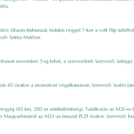
klós.
. Utazás kisbusszal, indulás reggel 7-kor a volt Flip üzlette
vező: Szima Márton.
efonon november 3-ig lehet, a szervezőnél. Szervező: Szilágyi
zás 10 órakor a monostori végállomáson. Szervező: Szabó Ján
hegyig (10 km, 250 m szintkülönbség). Találkozás az M21-es 
 Magyarlónáról az M23-as busszal 15.25 órakor. Szervező: Kis