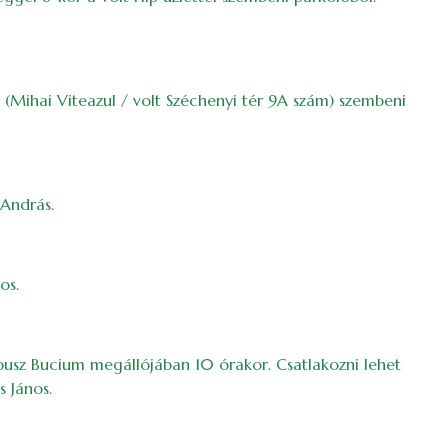
l (Mihai Viteazul / volt Széchenyi tér 9A szám) szembeni
 András.
os.
busz Bucium megállójában 10 órakor. Csatlakozni lehet
s János.