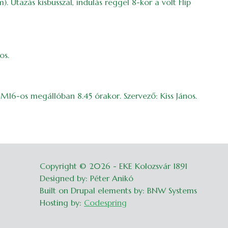
 Utazás kisbusszal, indulás reggel 8-kor a volt Flip
os.
 M16-os megállóban 8.45 órakor. Szervező: Kiss János.
Copyright © 2026 - EKE Kolozsvár 1891
Belépés
Designed by: Péter Anikó
Built on Drupal elements by: BNW Systems
Hosting by:
Codespring