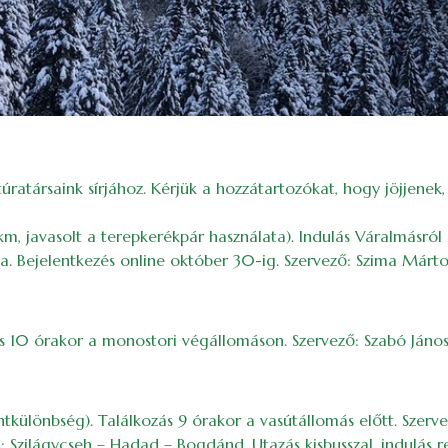
társaink sírjához. Kérjük a hozzátartozókat, hogy jöjjenek, s
km, javasolt a terepkerékpár használata). Indulás Váralmásró
ia. Bejelentkezés online október 30-ig. Szervező: Szima Márto
s 10 órakor a monostori végállomáson. Szervező: Szabó János
ülönbség). Találkozás 9 órakor a vasútállomás előtt. Szervez
 Szilágycseh – Hadad – Bogdánd. Utazás kisbusszal, indulás re