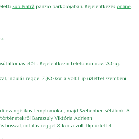
eletti
Sub Piatră
panzió parkolójában. Bejelentkezés
online
.
s.
sútállomás előtt. Bejelentkezni telefonon nov. 20-ig.
zal, indulás reggel 7.30-kor a volt Flip üzlettel szembeni
znódi evangélikus templomokat, majd Szebenben sétálunk. A
történetekről Barazsuly Viktória Adrienn
usszal, indulás reggel 8-kor a volt Flip üzlettel