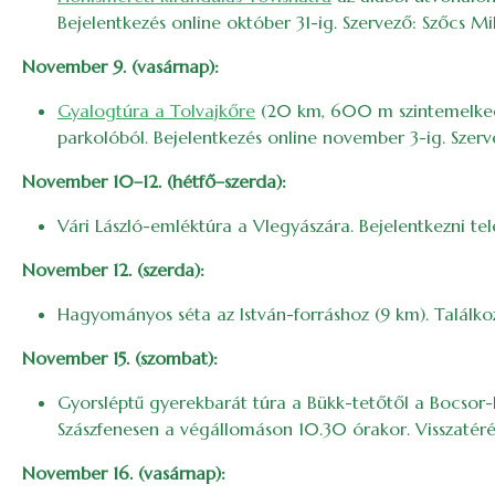
Bejelentkezés online október 31-ig. Szervező: Szőcs Mi
November 9. (vasárnap):
Gyalogtúra a Tolvajkőre
(20 km, 600 m szintemelkedés)
parkolóból. Bejelentkezés online november 3-ig. Szer
November 10–12. (hétfő–szerda):
Vári László-emléktúra a Vlegyászára. Bejelentkezni tel
November 12. (szerda):
Hagyományos séta az István-forráshoz (9 km). Találko
November 15. (szombat):
Gyorsléptű gyerekbarát túra a Bükk-tetőtől a Bocsor-
Szászfenesen a végállomáson 10.30 órakor. Visszatérés
November 16. (vasárnap):