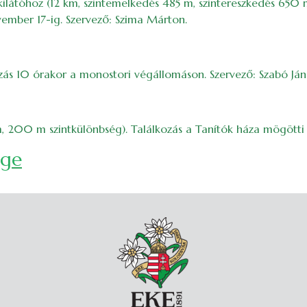
látóhoz (12 km, szintemelkedés 485 m, szintereszkedés 650 m).
ember 17-ig. Szervező: Szima Márton.
zás 10 órakor a monostori végállomáson. Szervező: Szabó Ján
m, 200 m szintkülönbség). Találkozás a Tanítók háza mögötti
ége