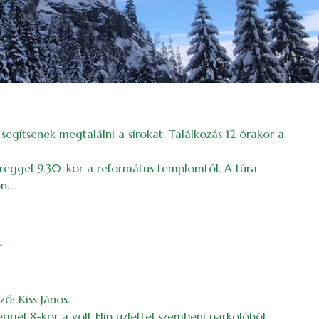
egítsenek megtalálni a sírokat. Találkozás 12 órakor a
l reggel 9.30-kor a református templomtól. A túra
n.
.
ő: Kiss János.
ggel 8-kor a volt Flip üzlettel szembeni parkolóból.