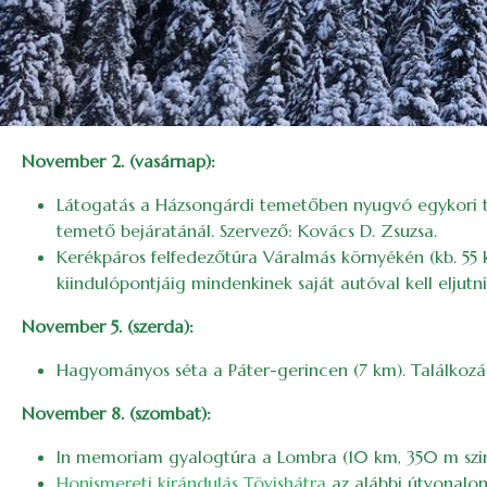
November 2. (vasárnap):
Látogatás a Házsongárdi temetőben nyugvó egykori túra
temető bejáratánál. Szervező: Kovács D. Zsuzsa.
Kerékpáros felfedezőtúra Váralmás környékén (kb. 55 
kiindulópontjáig mindenkinek saját autóval kell eljutn
November 5. (szerda):
Hagyományos séta a Páter-gerincen (7 km). Találkozá
November 8. (szombat):
In memoriam gyalogtúra a Lombra (10 km, 350 m szintk
Honismereti kirándulás Tövishátra
az alábbi útvonalon: