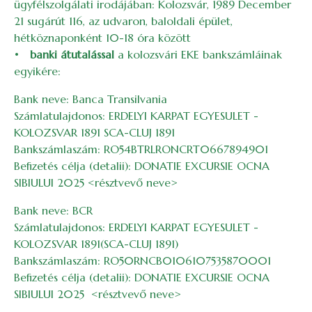
ügyfélszolgálati irodájában: Kolozsvár, 1989 December
21 sugárút 116, az udvaron, baloldali épület,
hétköznaponként 10-18 óra között
•
banki átutalással
a kolozsvári EKE bankszámláinak
egyikére:
Bank neve: Banca Transilvania
Számlatulajdonos: ERDELYI KARPAT EGYESULET -
KOLOZSVAR 1891 SCA-CLUJ 1891
Bankszámlaszám: RO54BTRLRONCRT0667894901
Befizetés célja (detalii): DONATIE EXCURSIE OCNA
SIBIULUI 2025 <résztvevő neve>
Bank neve: BCR
Számlatulajdonos: ERDELYI KARPAT EGYESULET -
KOLOZSVAR 1891(SCA-CLUJ 1891)
Bankszámlaszám: RO50RNCB0106107535870001
Befizetés célja (detalii): DONATIE EXCURSIE OCNA
SIBIULUI 2025 <résztvevő neve>