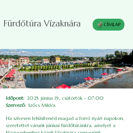
Ugrás a tartalomra
Fürdőtúra Vízaknára
CÍMLAP
Időpont
2025. június 19., csütörtök - 07:00
Szervező
Szőcs Miklós
Ha szívesen lehűsítenéd magad a forró nyári napokon,
szeretettel várunk júniusi fürdőtúránkra, amelyet a
Nagyszebenhez közeli Vízaknára szervezünk.