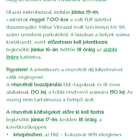
Utazás mikrobusszal, indulás
június 19-én
,
csütörtök
reggel 7:00-kor
a volt FLIP üzlettel
(buszmegálló, Mihai Viteazul (volt Széchenyi) tér 9A
szám) szembeni parkolóból. A buszban a helyek száma
korlátozott, ezért
előzetesen kell jelentkezni
,
legkésőbb
június 16-án
, hétfőn
18 óráig
az
alábbi
linkre
kattintva.
Figyelem!
A jelentkezés a részvételi díj kifizetésével
válik véglegessé.
A
részvételi hozzájárulás
EKE-tagoknak és 18 éven
aluliaknak
130 lej
, a többi résztvevő számára
150 lej
. Az
összeg nem tartalmazza a belépő árát.
A részvételi költségeket előre ki kell fizetni
,
legkésőbb
június 17-én
, kedden
18 óráig
, a
következőképpen:
•
készpénzben
, az EKE – Kolozsvár 1891 ideiglenes