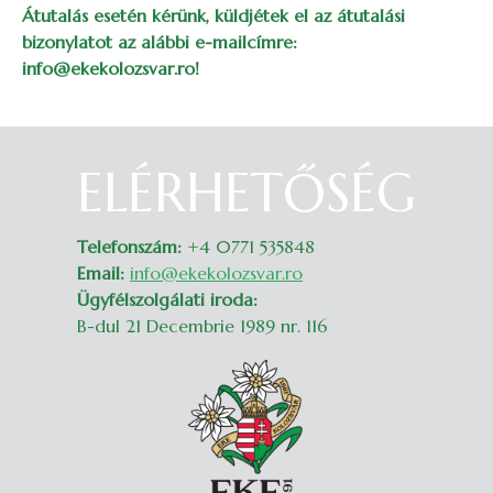
Átutalás esetén kérünk, küldjétek el az átutalási
bizonylatot az alábbi e-mailcímre:
info@ekekolozsvar.ro!
ELÉRHETŐSÉG
Belépés
Telefonszám:
+4 0771 535848
Email:
info@ekekolozsvar.ro
Ügyfélszolgálati iroda:
B-dul 21 Decembrie 1989 nr. 116