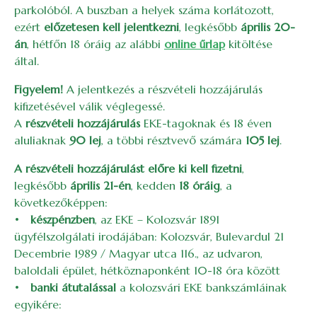
parkolóból. A buszban a helyek száma korlátozott,
ezért
előzetesen kell jelentkezni
, legkésőbb
április 20-
án
, hétfőn 18 óráig az alábbi
online űrlap
kitöltése
által.
Figyelem!
A jelentkezés a részvételi hozzájárulás
kifizetésével válik véglegessé.
A
részvételi hozzájárulás
EKE-tagoknak és 18 éven
aluliaknak
90 lej
, a többi résztvevő számára
105 lej
.
A részvételi hozzájárulást előre ki kell fizetni
,
legkésőbb
április 21-én
, kedden
18 óráig
, a
következőképpen:
•
készpénzben
, az EKE – Kolozsvár 1891
ügyfélszolgálati irodájában: Kolozsvár, Bulevardul 21
Decembrie 1989 / Magyar utca 116., az udvaron,
baloldali épület, hétköznaponként 10-18 óra között
•
banki átutalással
a kolozsvári EKE bankszámláinak
egyikére: