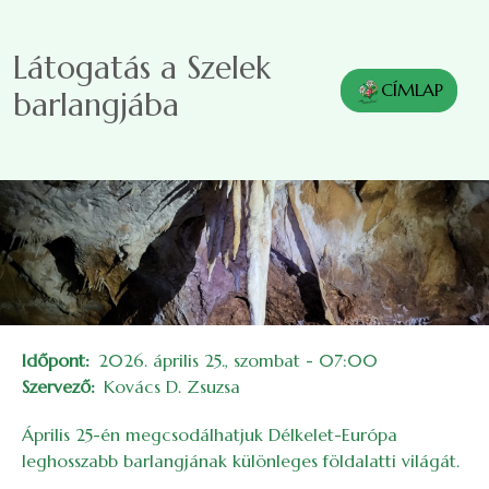
Ugrás a tartalomra
Látogatás a Szelek
CÍMLAP
barlangjába
Időpont
2026. április 25., szombat - 07:00
Szervező
Kovács D. Zsuzsa
Április 25-én megcsodálhatjuk Délkelet-Európa
leghosszabb barlangjának különleges földalatti világát.