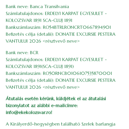
Bank neve: Banca Transilvania
Számlatulajdonos: ERDELYI KARPAT EGYESULET -
KOLOZSVAR 1891 SCA-CLUJ 1891
Bankszámlaszám: RO54BTRLRONCRT0667894901
Befizetés célja (detalii): DONATIE EXCURSIE PESTERA
VANTULUI 2026 <résztvevő neve>
Bank neve: BCR
Számlatulajdonos: ERDELYI KARPAT EGYESULET -
KOLOZSVAR 1891(SCA-CLUJ 1891)
Bankszámlaszám: RO50RNCB0106107535870001
Befizetés célja (detalii): DONATIE EXCURSIE PESTERA
VANTULUI 2026 <résztvevő neve>
Átutalás esetén kérünk, küldjétek el az átutalási
bizonylatot az alábbi e-mailcímre:
info@ekekolozsvar.ro!
A Királyerdő-hegységben található Szelek barlangja