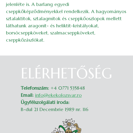
jelenléte is. A barlang egyedi
cseppkőképződményekkel rendelkezik. A hagyományos
sztalaktitok, sztalagmitok és cseppkőoszlopok mellett
láthatunk aragonit- és heliktit-kristályokat,
borsócseppköveket, szalmacseppköveket,
cseppkőzászlókat.
ELÉRHETŐSÉG
Belépés
Telefonszám:
+4 0771 535848
Email:
info@ekekolozsvar.ro
Ügyfélszolgálati iroda:
B-dul 21 Decembrie 1989 nr. 116