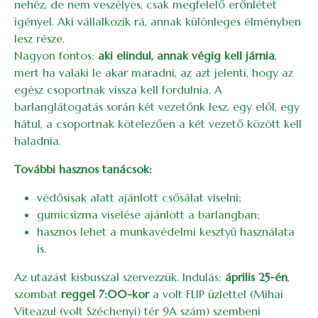
nehéz, de nem veszélyes, csak megfelelő erőnlétet
igényel. Aki vállalkozik rá, annak különleges élményben
lesz része.
Nagyon fontos:
aki elindul, annak végig kell járnia
,
mert ha valaki le akar maradni, az azt jelenti, hogy az
egész csoportnak vissza kell fordulnia. A
barlanglátogatás során két vezetőnk lesz, egy elől, egy
hátul, a csoportnak kötelezően a két vezető között kell
haladnia.
További hasznos tanácsok:
védősisak alatt ajánlott csősálat viselni;
gumicsizma viselése ajánlott a barlangban;
hasznos lehet a munkavédelmi kesztyű használata
is.
Az utazást kisbusszal szervezzük. Indulás:
április 25-én
,
szombat
reggel 7:00-kor
a volt FLIP üzlettel (Mihai
Viteazul (volt Széchenyi) tér 9A szám) szembeni