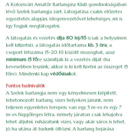
A Kolozsvári Amatőr Barlangász Klub gondnokságában
lévő Szelek barlangja zárt. Látogatása csakis előzetes
egyeztetés alapján, idegenvezetővel lehetséges, mi is
így fogjuk meglátogatni.
A látogatás és vezetés
díja 80 lej/fő
(csak a helyszínen
kell kifizetni), a látogatás időtartama
kb. 3 óra
, a
csoport létszáma 15-20 fő között mozoghat, azaz
minimum 15 fő
re számítják ki a vezetés díját (ha
kevesebben leszünk, akkor is ki kell fizetni az összeget 15
főre). Mindenki kap
védősisak
ot.
Fontos tudnivalók
A Szelek barlangja nem egy kényelmesen kiépített,
lebetonozott barlang, vizes helyeken járunk, nem
teljesen egyenletes terepen, van egy 5 m-es és egy 7
m-es függőleges létra, némely járaton csak lehajolva
lehet átjutni, ruházatunk vizes, vagy akár sáros is lehet,
jó ha utána át tudunk öltözni. A barlang bejárása