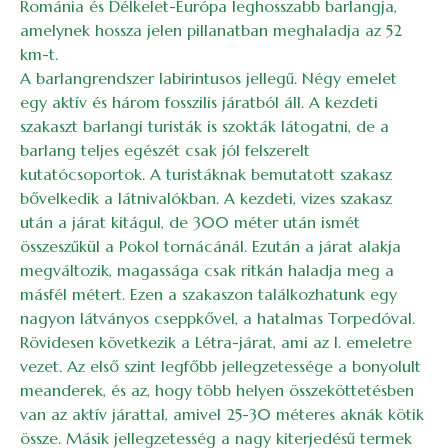
Románia és Délkelet-Európa leghosszabb barlangja,
amelynek hossza jelen pillanatban meghaladja az 52
km-t.
A barlangrendszer labirintusos jellegű. Négy emelet
egy aktív és három fosszilis járatból áll. A kezdeti
szakaszt barlangi turisták is szokták látogatni, de a
barlang teljes egészét csak jól felszerelt
kutatócsoportok. A turistáknak bemutatott szakasz
bővelkedik a látnivalókban. A kezdeti, vizes szakasz
után a járat kitágul, de 300 méter után ismét
összeszűkül a Pokol tornácánál. Ezután a járat alakja
megváltozik, magassága csak ritkán haladja meg a
másfél métert. Ezen a szakaszon találkozhatunk egy
nagyon látványos cseppkővel, a hatalmas Torpedóval.
Rövidesen következik a Létra-járat, ami az I. emeletre
vezet. Az első szint legfőbb jellegzetessége a bonyolult
meanderek, és az, hogy több helyen összeköttetésben
van az aktív járattal, amivel 25-30 méteres aknák kötik
össze. Másik jellegzetesség a nagy kiterjedésű termek