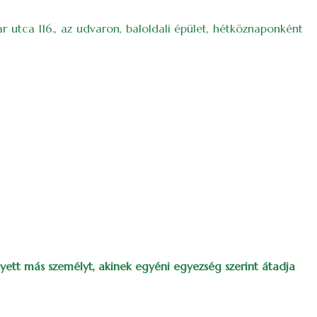
r utca 116., az udvaron, baloldali épület, hétköznaponként
lyett más személyt, akinek egyéni egyezség szerint átadja