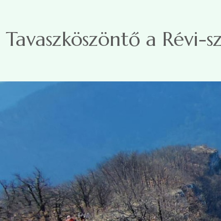
Ugrás a tartalomra
Tavaszköszöntő a Révi-s