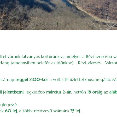
ettel várunk látványos körtúránkra, amelyet a Révi-szorosba s
lang (amennyiben belefér az időnkbe) – Révi-vízesés – Várso
vasárnap
reggel 8:00-kor
a volt FLIP üzlettel (buszmegálló, M
l jelentkezni
, legkésőbb
március 2-án
, hétfőn
18 óráig
az
aláb
églegessé.
nak
60 lej
, a többi résztvevő számára
75 lej
.