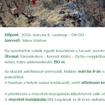
Időpont
2026. március 8., vasárnap - 08:00
Szervező
Szima Márton
Ha szeretnétek velünk együtt köszönteni a tavaszt, szeret
Útvonal:
Vársonkolyos – Kereszt-kilátó – Zichy-cseppkőbar
nehéz, teljes szintemelkedés
550 m
.
Az utazást autóbusszal szervezzük. Indulás:
március 8-án
, 
parkolóból.
A buszban a helyek száma korlátozott, ezért
előzetesen kel
A jelentkezés a részvételi hozzájárulás kifizetésével válik v
A
részvételi hozzájárulás
EKE-tagoknak és 18 éven aluliak