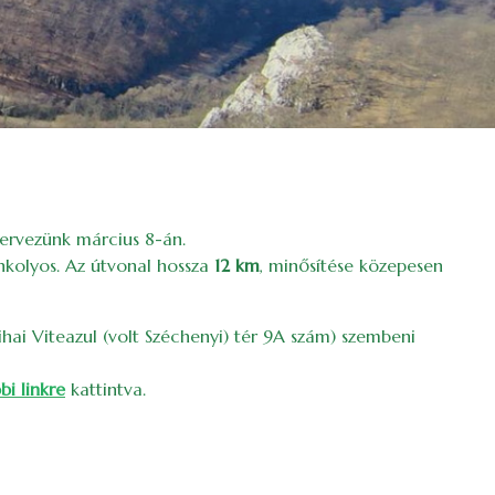
zervezünk március 8-án.
nkolyos. Az útvonal hossza
12 km
, minősítése közepesen
ihai Viteazul (volt Széchenyi) tér 9A szám) szembeni
bi linkre
kattintva.