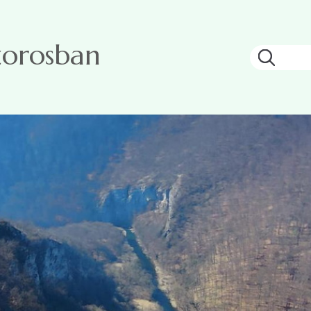
zorosban
Keresé