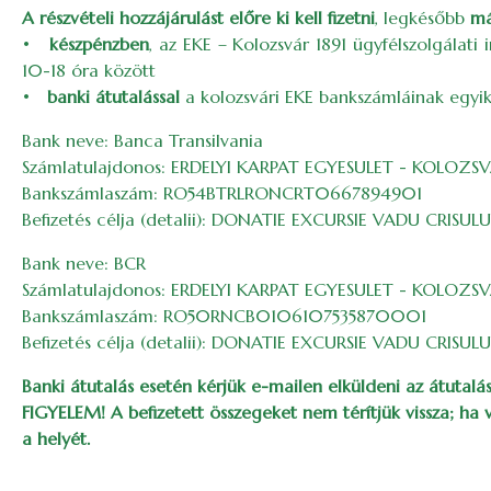
A részvételi hozzájárulást előre ki kell fizetni
, legkésőbb
má
•
készpénzben
, az EKE – Kolozsvár 1891 ügyfélszolgálat
10-18 óra között
•
banki átutalással
a kolozsvári EKE bankszámláinak egyik
Bank neve: Banca Transilvania
Számlatulajdonos: ERDELYI KARPAT EGYESULET - KOLOZSVA
Bankszámlaszám: RO54BTRLRONCRT0667894901
Befizetés célja (detalii): DONATIE EXCURSIE VADU CRISUL
Bank neve: BCR
Számlatulajdonos: ERDELYI KARPAT EGYESULET - KOLOZSVA
Bankszámlaszám: RO50RNCB0106107535870001
Befizetés célja (detalii): DONATIE EXCURSIE VADU CRISUL
Banki átutalás esetén kérjük e-mailen elküldeni az átutalás
FIGYELEM! A befizetett összegeket nem térítjük vissza; ha
a helyét.