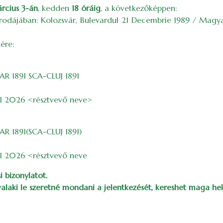
rcius 3-án
, kedden
18 óráig
, a következőképpen:
i irodájában: Kolozsvár, Bulevardul 21 Decembrie 1989 / Magya
ére:
R 1891 SCA-CLUJ 1891
UI 2026 <résztvevő neve>
R 1891(SCA-CLUJ 1891)
UI 2026 <résztvevő neve
i bizonylatot.
 valaki le szeretné mondani a jelentkezését, kereshet maga he