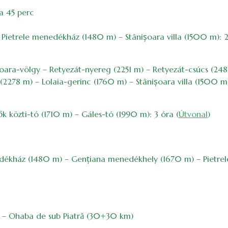
a 45 perc
– Pietrele menedékház (1480 m) – Stânișoara villa (1500 m): 
oara-völgy – Retyezát-nyereg (2251 m) – Retyezát-csúcs (2482
(2278 m) – Lolaia-gerinc (1760 m) – Stânișoara villa (1500 m)
k közti-tó (1710 m) – Gáles-tó (1990 m): 3 óra (
Útvonal
)
enedékház (1480 m) – Gențiana menedékhely (1670 m) – Pietr
ok – Ohaba de sub Piatră (30+30 km)