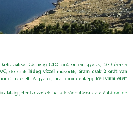
kiskocsikkal Cârnicig (210 km), onnan gyalog (2-3 óra) a
 WC
, de csak
hideg vízzel
működik,
áram csak 2 órát van
thonról is ételt. A gyalogtúrára mindenképp
kell vinni ételt
lius 14-ig
jelentkezzetek be a kirándulásra az alábbi
online