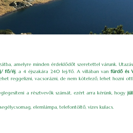
átba, amelyre minden érdeklődőt szeretettel várunk. Utazás 
/ fő/éj
, a 4 éjszakára 240 lej/fő. A villában van
fürdő és
ehet reggelizni, vacsorázni, de nem kötelező, lehet hozni ot
l véglegesíteni a résztvevők számát, ezért arra kérünk, hogy
jú
segélycsomag, elemlámpa, telefontöltő, vizes kulacs.