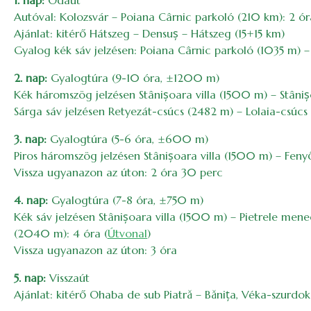
1. nap:
Odaút
Autóval: Kolozsvár – Poiana Cârnic parkoló (210 km): 2 ór
Ajánlat: kitérő Hátszeg – Densuș – Hátszeg (15+15 km)
Gyalog kék sáv jelzésen: Poiana Cârnic parkoló (1035 m) 
2. nap:
Gyalogtúra (9-10 óra, ±1200 m)
Kék háromszög jelzésen Stânișoara villa (1500 m) – Stâniș
Sárga sáv jelzésen Retyezát-csúcs (2482 m) – Lolaia-csúcs 
3. nap:
Gyalogtúra (5-6 óra, ±600 m)
Piros háromszög jelzésen Stânișoara villa (1500 m) – Fenyő
Vissza ugyanazon az úton: 2 óra 30 perc
4. nap:
Gyalogtúra (7-8 óra, ±750 m)
Kék sáv jelzésen Stânișoara villa (1500 m) – Pietrele m
(2040 m): 4 óra (
Útvonal
)
Vissza ugyanazon az úton: 3 óra
5. nap:
Visszaút
Ajánlat: kitérő Ohaba de sub Piatră – Bănița, Véka-szurd