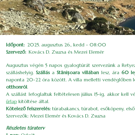
Időpont
2025. augusztus 26., kedd - 08:00
Szervező
Kovács D. Zsuzsa és Mezei Elemér
Augusztus végén 5 napos gyalogtúrát szervezünk a Retyez
szálláshelyig.
Szállás
a
Stânișoara villában
lesz, ára
60 lej
naponta 20-22 óra között. A villa melletti vendéglőben l
otthonról
.
A szállást lefoglaltuk feltételesen július 15-ig, akkor kel
űrlap
kitöltése által.
Kötelező felszerelés:
túrabakancs, túrabot, esőköpeny, első
Szervezők: Mezei Elemér és Kovács D. Zsuzsa
Részletes túraterv