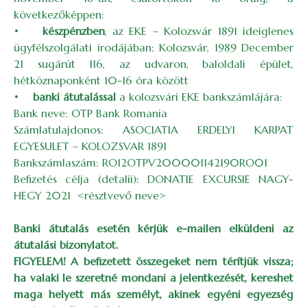
következőképpen:
•
készpénzben
, az EKE – Kolozsvár 1891 ideiglenes
ügyfélszolgálati irodájában: Kolozsvár, 1989 December
21 sugárút 116, az udvaron, baloldali épület,
hétköznaponként 10-16 óra között
•
banki átutalással
a kolozsvári EKE bankszámlájára:
Bank neve: OTP Bank Romania
Számlatulajdonos: ASOCIATIA ERDELYI KARPAT
EGYESULET – KOLOZSVAR 1891
Bankszámlaszám: RO12OTPV200001142190RO01
Befizetés célja (detalii): DONATIE EXCURSIE NAGY-
HEGY 2021 <résztvevő neve>
Banki átutalás esetén kérjük e-mailen elküldeni az
átutalási bizonylatot.
FIGYELEM! A befizetett összegeket nem térítjük vissza;
ha valaki le szeretné mondani a jelentkezését, kereshet
maga helyett más személyt, akinek egyéni egyezség