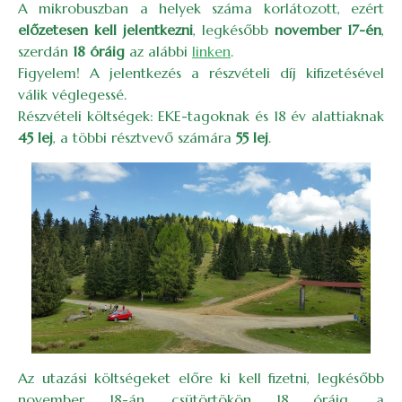
A mikrobuszban a helyek száma korlátozott, ezért
előzetesen kell jelentkezni
, legkésőbb
november 17-én
,
szerdán
18 óráig
az alábbi
linken
.
Figyelem! A jelentkezés a részvételi díj kifizetésével
válik véglegessé.
Részvételi költségek: EKE-tagoknak és 18 év alattiaknak
45 lej
, a többi résztvevő számára
55 lej
.
Image
Az utazási költségeket előre ki kell fizetni, legkésőbb
november 18-án, csütörtökön 18 óráig, a