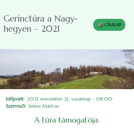
Ugrás a tartalomra
Gerinctúra a Nagy-
CÍMLAP
hegyen – 2021
Időpont
2021. november 21., vasárnap - 08:00
Szervező
Szima Márton
A túra támogatója:
Image