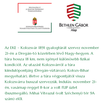
Az EKE – Kolozsvár 1891 gyalogtúrát szervez november
21-én a Dregán-tó közelében lévő Nagy-hegyen. A
túra hossza 18 km, nem igényel különösebb fizikai
kondíciót. Az utazást Kolozsvárról a túra
kiindulópontjáig (Dregán-víztározó, Kolozs-Bihar
megyehatár), illetve a túra végpontjától vissza
Kolozsvárra busszal szervezzük. Indulás: november 21-
én, vasárnap reggel 8-kor a volt FLIP üzlet
(buszmegálló, Mihai Viteazul (volt Széchenyi) tér 9A
szám) elől.