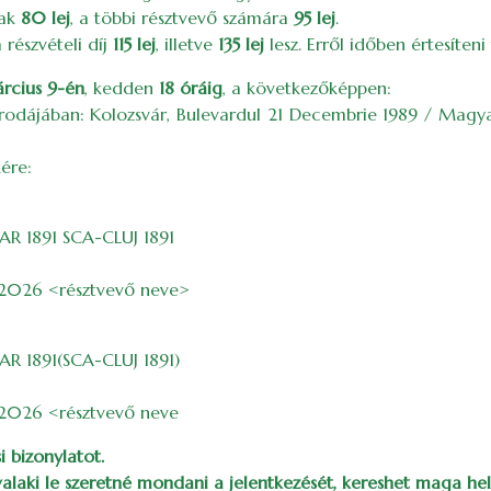
nak
80 lej
, a többi résztvevő számára
95 lej
.
 részvételi díj
115 lej
, illetve
135 lej
lesz. Erről időben értesíteni
rcius 9-én
, kedden
18 óráig
, a következőképpen:
i irodájában: Kolozsvár, Bulevardul 21 Decembrie 1989 / Magya
ére:
R 1891 SCA-CLUJ 1891
 2026 <résztvevő neve>
R 1891(SCA-CLUJ 1891)
 2026 <résztvevő neve
i bizonylatot.
 valaki le szeretné mondani a jelentkezését, kereshet maga he