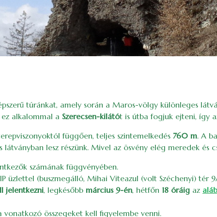
épszerű túránkat, amely során a Maros-völgy különleges látv
st ez alkalommal a
Szerecsen-kilátó
t is útba fogjuk ejteni, így 
 terepviszonyoktól függően, teljes szintemelkedés
760 m
. A b
s látványban lesz részünk. Mivel az ösvény elég meredek és c
elentkezők számának függvényében.
IP üzlettel (buszmegálló, Mihai Viteazul (volt Széchenyi) tér
l jelentkezni
, legkésőbb
március 9-én
, hétfőn
18 óráig
az
aláb
rra vonatkozó összegeket kell figyelembe venni.