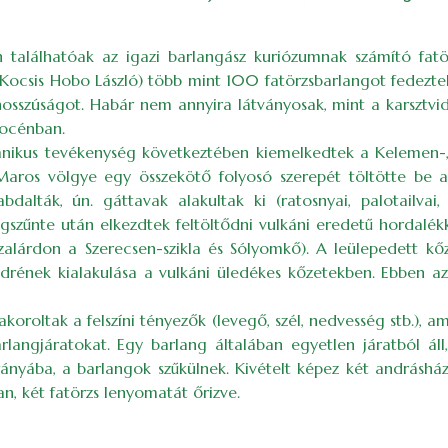
találhatóak az igazi barlangász kuriózumnak számító fatö
, Kocsis Hobo László) több mint 100 fatörzsbarlangot fedezt
 hosszúságot. Habár nem annyira látványosak, mint a karsztvi
liocénban.
nikus tevékenység következtében kiemelkedtek a Kelemen-, 
 Maros völgye egy összekötő folyosó szerepét töltötte be
dalták, ún. gáttavak alakultak ki (ratosnyai, palotailva
zűnte után elkezdtek feltöltődni vulkáni eredetű hordalékk
zalárdon a Szerecsen-szikla és Sólyomkő). A leülepedett kő
rének kialakulása a vulkáni üledékes kőzetekben. Ebben a
oroltak a felszíni tényezők (levegő, szél, nedvesség stb.), 
angjáratokat. Egy barlang általában egyetlen járatból áll
rányába, a barlangok szűkülnek. Kivételt képez két andráshá
an, két fatörzs lenyomatát őrizve.