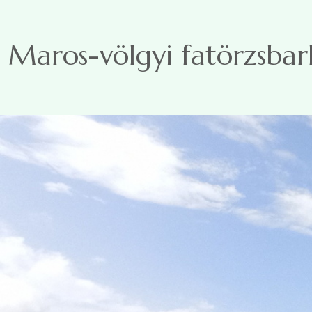
Ugrás a tartalomra
Maros-völgyi fatörzsbar