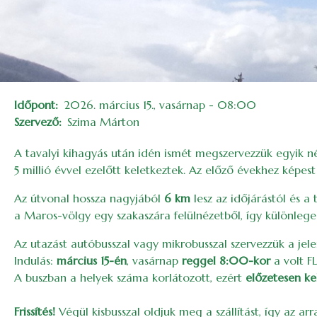
Időpont
2026. március 15., vasárnap - 08:00
Szervező
Szima Márton
A tavalyi kihagyás után idén ismét megszervezzük egyik n
5 millió évvel ezelőtt keletkeztek. Az előző évekhez képe
Az útvonal hossza nagyjából
6 km
lesz az időjárástól és a
a Maros-völgy egy szakaszára felülnézetből, így különlege
Az utazást autóbusszal vagy mikrobusszal szervezzük a j
Indulás:
március 15-én
, vasárnap
reggel 8:00-kor
a volt FL
A buszban a helyek száma korlátozott, ezért
előzetesen kel
Frissítés!
Végül kisbusszal oldjuk meg a szállítást, így az a