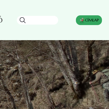
ó
Keresés
CÍMLAP