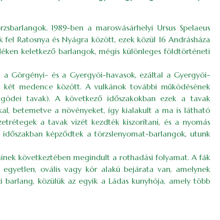
rzsbarlangok. 1989-ben a marosvásárhelyi Ursus Spelaeus
ek fel Ratosnya és Nyágra között, ezek közül 16 Andrásháza
déken keletkező barlangok, mégis különleges földtörténeti
a Görgényi- és a Gyergyói-havasok, ezáltal a Gyergyói-
 a két medence között. A vulkánok további működésének
i, gödei tavak). A következő időszakokban ezek a tavak
al, betemetve a növényeket, így kialakult a ma is látható
zetrétegek a tavak vizét kezdték kiszorítani, és a nyomás
z időszakban képződtek a törzslenyomat-barlangok, utunk
aminek következtében megindult a rothadási folyamat. A fák
, egyetlen, ovális vagy kör alakú bejárata van, amelynek
zi barlang, közülük az egyik a Ládas kunyhója, amely több