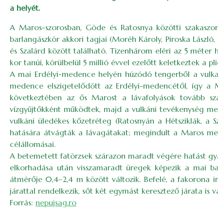
a helyét.
A Maros-szorosban, Göde és Ratosnya közötti szakaszon 
barlangászkör akkori tagjai (Moréh Károly, Piroska László
és Szalárd között található. Tizenhárom eléri az 5 méter
kor tanúi, körülbelül 5 millió évvel ezelőtt keletkeztek a p
A mai Erdélyi-medence helyén húzódó tengerből a vulka
medence elszigetelődött az Erdélyi-medencétől, így a
következtében az ős Marost a lávafolyások tovább szab
vízgyűjtőkként működtek, majd a vulkáni tevékenység megs
vulkáni üledékes kőzetréteg (Ratosnyán a Hétsziklák, a S
hatására átvágták a lávagátakat; megindult a Maros med
célállomásai.
A betemetett fatörzsek szárazon maradt végére hatást gyak
elkorhadása után visszamaradt üregek képezik a mai barl
átmérője 0,4–2,4 m között változik. Befelé, a fakorona i
járattal rendelkezik, sőt két egymást keresztező járata is v
Forrás:
nepujsag.ro