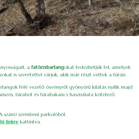
ányosságait, a
fatörzsbarlang
okat fedezhetjük fel, amelyek
azokat is szeretettel várjuk, akik már részt vettek a túrán.
arlangok felé vezető ösvényről gyönyörű kilátás nyílik majd
súszós, túrabot és túrabakancs használata kötelező.
 9A szám) szembeni parkolóból.
bi linkre
kattintva.