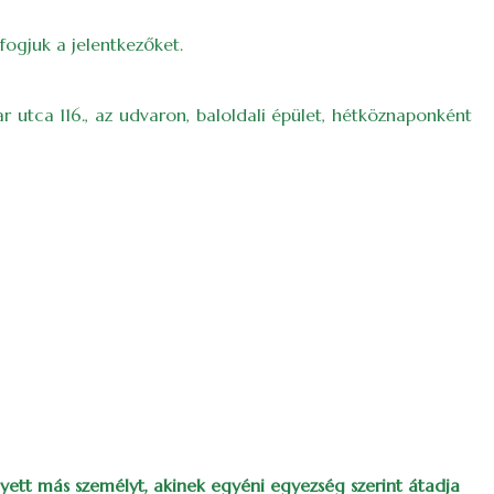
 fogjuk a jelentkezőket.
r utca 116., az udvaron, baloldali épület, hétköznaponként
lyett más személyt, akinek egyéni egyezség szerint átadja