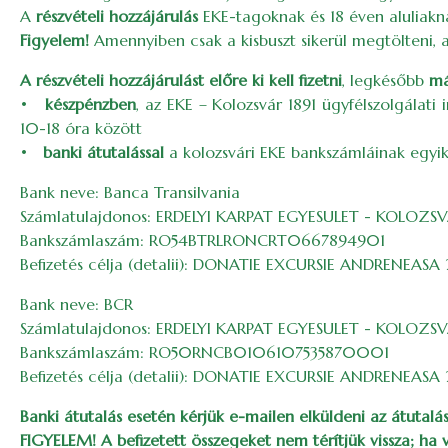
A
részvételi hozzájárulás
EKE-tagoknak és 18 éven aluliak
Figyelem!
Amennyiben csak a kisbuszt sikerül megtölteni, a
A részvételi hozzájárulást előre ki kell fizetni
, legkésőbb
má
•
készpénzben
, az EKE – Kolozsvár 1891 ügyfélszolgálat
10-18 óra között
•
banki átutalással
a kolozsvári EKE bankszámláinak egyik
Bank neve: Banca Transilvania
Számlatulajdonos: ERDELYI KARPAT EGYESULET - KOLOZSVA
Bankszámlaszám: RO54BTRLRONCRT0667894901
Befizetés célja (detalii): DONATIE EXCURSIE ANDRENEASA
Bank neve: BCR
Számlatulajdonos: ERDELYI KARPAT EGYESULET - KOLOZSVA
Bankszámlaszám: RO50RNCB0106107535870001
Befizetés célja (detalii): DONATIE EXCURSIE ANDRENEASA
Banki átutalás esetén kérjük e-mailen elküldeni az átutalás
FIGYELEM! A befizetett összegeket nem térítjük vissza; ha