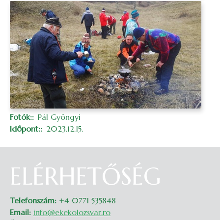
Fotók:
Pál Gyöngyi
Időpont:
2023.12.15.
ELÉRHETŐSÉG
Telefonszám:
+4 0771 535848
Email:
info@ekekolozsvar.ro