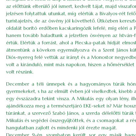
az előttünk elterülő jól ismert, kedvelt tájat, majd vissza
jelzésen folytattuk utunkat, míg elértük a Bivalyos-rét felő
turistajelzés, de az ösvény jól követhető. Útközben kereszt
oldalát borító erdőben kacskaringózik lefelé, míg eléri a 
hanem tovább haladtunk a jelzetlen ösvényen az István-fo
értük. Elértük a forrást, ahol a Plecska-patak hídját el
átmentünk a köveken egyensúlyozva és a Szent János kút v
Diós-nyereg felé vettük az irányt és a Monostor negyedbe
volt a kiránduló, mint más napokon, hiszen a hőmérséklet 
volt részünk.
December a téli ünnepek és a hagyományos túrák hónap
gyermekeket, s ha az elmúlt évben jól viselkedtek, kisebb 
egy évszázadra tekint vissza. A Mikulás egy olyan lény,
ajándékozza meg a természetjáró EKE-seket is? Már hoss
túránkat, a szervező Szabó János, a szerda délelőtti túrá
Mikulás és segédei összegyűjtöttek, és a csomagokat a ré
hangulatban zajlott és mindenki jól érezte magát.
December 9-én, szombaton került sor egy másik hagyo