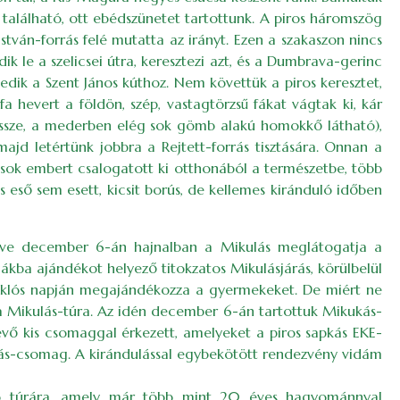
ly található, ott ebédszünetet tartottunk. A piros háromszög
 István-forrás felé mutatta az irányt. Ezen a szakaszon nincs
ik le a szelicsei útra, keresztezi azt, és a Dumbrava-gerinc
kedik a Szent János kúthoz. Nem követtük a piros keresztet,
 hevert a földön, szép, vastagtörzsű fákat vágtak ki, kár
t össze, a mederben elég sok gömb alakú homokkő látható),
ajd letértünk jobbra a Rejtett-forrás tisztására. Onnan a
 sok embert csalogatott ki otthonából a természetbe, több
 eső sem esett, kicsit borús, de kellemes kiránduló időben
etve december 6-án hajnalban a Mikulás meglátogatja a
mákba ajándékot helyező titokzatos Mikulásjárás, körülbelül
 Miklós napján megajándékozza a gyermekeket. De miért ne
 Mikulás-túra. Az idén december 6-án tartottuk Mikukás-
vevő kis csomaggal érkezett, amelyeket a piros sapkás EKE-
ulás-csomag. A kirándulással egybekötött rendezvény vidám
aló túrára, amely már több mint 20 éves hagyománnyal