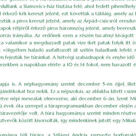
fordultunk a Slamovics-ház tisztása felé, ahol fedett pihenőhe
l érkező kék kereszt jelzést, ezt követtük a tábláig, amely az
eztük a piros kereszt jelzést, amely az Árpád-csúcsról ereszked
Papok rétjéről érkező piros háromszög jelzést, amely beeresz
rrás irányába. Az erdőnek ezen a részén tucatnyi kivágott fa
mosta valamikor a megduzzadt patak vize (két patak folyik it
ölgyében haladó aszfaltozott út szélén haladtunk lefelé, m
n fejeztük be túránkat. A hétvégi szabadnapok és enyhe idő
ezekben a napokban elérte a 10 és 14 fokot, nem havazott és
ja is. A néphagyomány szerint december 5-én éjjel, ill
ajándékokat hoz nekik. Ez a népszokás, az ablakba kitett csiz
 illetve népi mesealak elnevezése, aki december 6-án, Szent
zú évek óta szerepel a túraprogramunkban december elején a
k túravezetője volt. A túra hagyománya szerint minden részt
sztvevők között kisorsolták, így mindenkinek jutott egy Mik
mános téli túrára, a Szilágyi András szervezte borforr