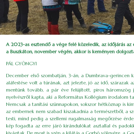
A 2023-as esztendő a vége felé közeledik, az időjárás az 
a Buszkáton, november végén, akkor is keményen dolgoztak
PÁL GYÖNGYI
December első szombatján, 3-án, a Dumbrava-gerincen kirán
aláfestése volt a túrának, azt jelezte, jó az idő, szárazak
mentünk tovább, a pár éve felújított, piros háromszög je
nyelvészről kapta, aki a Református Kollégium irodalom taná
Nemcsak a tanítási szünnapokon, sokszor hétköznap is kim
az embernek nem szabad kiszakadnia a természetből, a 
testi, mind pedig a szellemi rugalmasság megőrzése érde
kép fogadta az erre járó kirándulókat asztallal és padokka
kivágtak. De most is szép a kilátás a Gorbó völgyére, a G