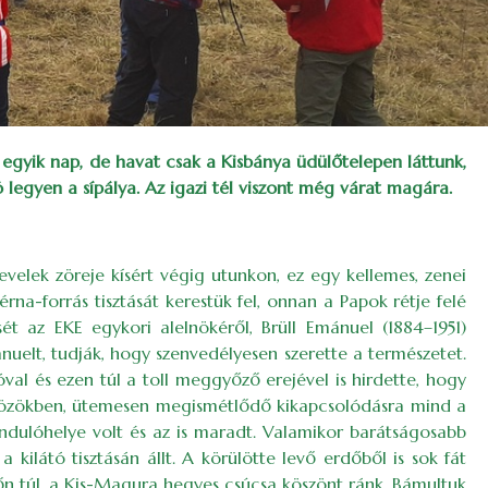
 egyik nap, de havat csak a Kisbánya üdülőtelepen láttunk,
egyen a sípálya. Az igazi tél viszont még várat magára.
evelek zöreje kísért végig utunkon, ez egy kellemes, zenei
érna-forrás tisztását kerestük fel, onnan a Papok rétje felé
sét az EKE egykori alelnökéről, Brüll Emánuel (1884–1951)
mánuelt, tudják, hogy szenvedélyesen szerette a természetet.
al és ezen túl a toll meggyőző erejével is hirdette, hogy
közökben, ütemesen megismétlődő kikapcsolódásra mind a
ndulóhelye volt és az is maradt. Valamikor barátságosabb
 kilátó tisztásán állt. A körülötte levő erdőből is sok fát
dőn túl, a Kis-Magura hegyes csúcsa köszönt ránk. Bámultuk