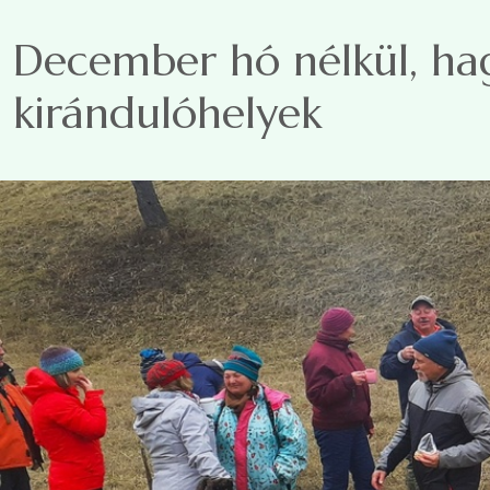
Ugrás a tartalomra
December hó nélkül, ha
kirándulóhelyek