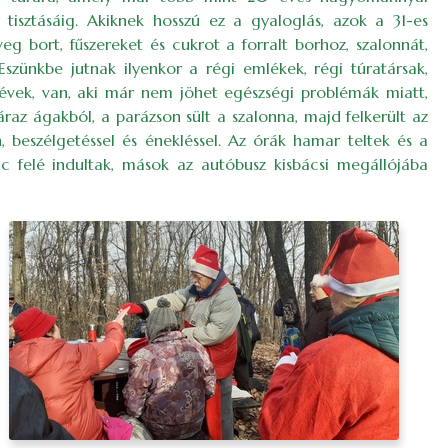
tisztásáig. Akiknek hosszú ez a gyaloglás, azok a 31-es
eg bort, fűszereket és cukrot a forralt borhoz, szalonnát,
Eszünkbe jutnak ilyenkor a régi emlékek, régi túratársak,
z évek, van, aki már nem jöhet egészségi problémák miatt,
raz ágakból, a parázson sült a szalonna, majd felkerült az
, beszélgetéssel és énekléssel. Az órák hamar teltek és a
c felé indultak, mások az autóbusz kisbácsi megállójába