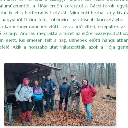
falumúzeumtól, a Hója-erdőn keresztül a Bácsi-torok egyik 
etik el a borforralás tisztását. Mindenki hozhat egy kis üv
nagyjából 11 óra felé, többnyire az idősebb korosztályból. 
a karácsonyi ünnepek előtt. De az idő eltelt, elrepültek a
 Szilágyi András, megrakta a tüzet az előre összegyűjtött szá
em esett. Kellemesen telt a nap, ünnepek előtti hangulatban
elé. Akik a hosszabb utat választották, azok a Hója gerin