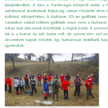
büszkélkedhet. A túra a Törökvágás tetejéről indul, a 
autóbusszal utazhatnak Kisbácsig, onnan rövidebb úton érh
kolbászt sütögetéshez. A tisztáson 30-an gyűltünk össze 
valamikor sokkal többen gyűltünk össze ezen a tisztáson 
sokan már nincsenek közöttünk a régiek közül. A szervező,
üst is a borral. Az idő borús volt, de szerencsére eső n
decemberi napok rövidek, így hamarosan indultunk hazaf
igyekeztek.