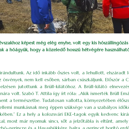
évszakhoz képest még elég enyhe, volt egy kis hószállingózás
 a hóágyúk, hogy a közeledő hosszú hétvégére használható l
dultunk. Az idő inkább őszies volt, a lehullott, elszáradt l
 az ösvények, nem kell esőben, sárban csúszkáljunk. Először a C
lzésen jutottunk a Brüll-kilátóhoz. A Brüll-kilátó elnevezé
ra volt. Szabó T. Attila így írt róla: „Akik ismerték Brüll E
ent a természetbe. Tudatosan vallotta, környezetében élőszóv
szellemi munkásnak meg éppen szüksége van a szabályos idő
kében.” Ez a hely a kolozsvári EKE-tagok egyik kedvenc kirá
l, most már nyomuk sincs, sőt a jelzőtábla is eltűnt, amely a
orbó-gerincre és a Havasbükkére, balra, a gerincet borító er