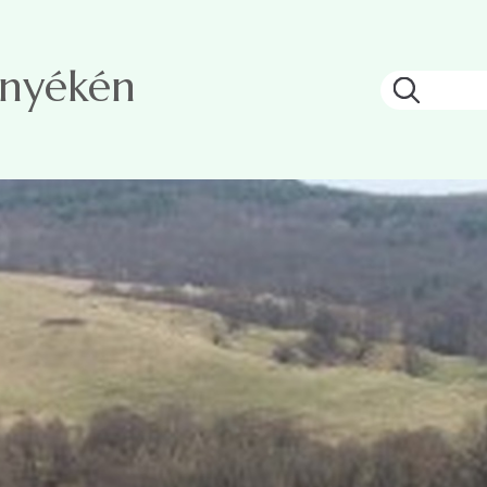
rnyékén
Keresés