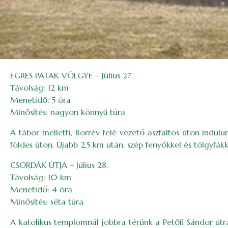
EGRES PATAK VÖLGYE – Július 27.
Távolság: 12 km
Menetidő: 5 óra
Minősítés: nagyon könnyű túra
A tábor melletti, Borrév felé vezető aszfaltos úton indulu
földes úton. Újabb 2,5 km után, szép fenyőkkel és tölgyfá
CSORDÁK ÚTJA – Július 28.
Távolság: 10 km
Menetidő: 4 óra
Minősítés: séta túra
A katolikus templomnál jobbra térünk a Petőfi Sándor útra