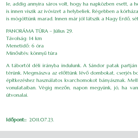
le, addig annyira sáros volt, hogy ha napközben esett, a
is innen viszik az ivóvizet a helybeliek. Régebben a kórház
is mögöttünk marad. Innen már jól látszik a Nagy Erdő, sé
PANORÁMA TÚRA – Július 29.
Távolság: 14 km
Menetidő: 6 óra
Minősítés: könnyű túra
A tábortól déli irányba indulunk. A Sándor patak partján 
térünk. Megmászva az előttünk lévő dombokat, cserjés bo
építkezéshez használatos kvarchomokot bányásznak. Melle
vonulataiban. Végig mezőn, napon megyünk, jó, ha van
útvonalai.
Időpont:
2011.07.23.