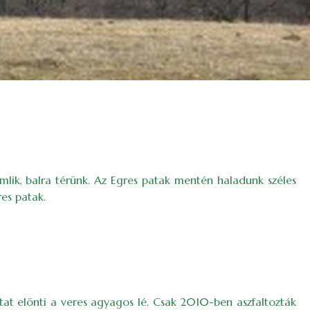
 ömlik, balra térünk. Az Egres patak mentén haladunk széles
es patak.
utat elönti a veres agyagos lé. Csak 2010-ben aszfaltozták