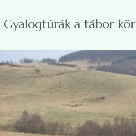
Ugrás a tartalomra
Gyalogtúrák a tábor kö