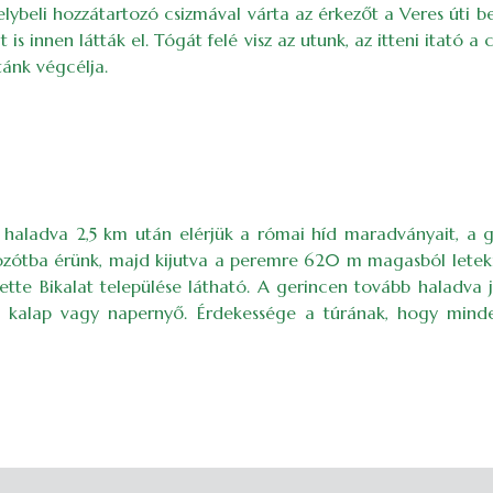
 helybeli hozzátartozó csizmával várta az érkezőt a Veres ú
at is innen látták el. Tógát felé visz az utunk, az itteni it
tánk végcélja.
haladva 2,5 km után elérjük a római híd maradványait, a gazt
zótba érünk, majd kijutva a peremre 620 m magasból leteki
tte Bikalat települése látható. A gerincen tovább haladva
 kalap vagy napernyő. Érdekessége a túrának, hogy minden