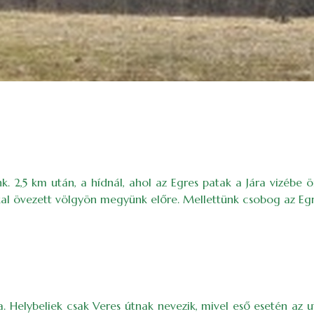
nk. 2,5 km után, a hídnál, ahol az Egres patak a Jára vizébe
kkal övezett völgyön megyünk előre. Mellettünk csobog az Egr
. Helybeliek csak Veres útnak nevezik, mivel eső esetén az 