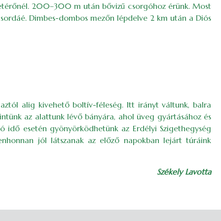
ti betérőnél. 200–300 m után bővizű csorgóhoz érünk. Most
ató a csordáé. Dimbes-dombos mezőn lépdelve 2 km után a Diós
ól alig kivehető boltív-féleség. Itt irányt váltunk, balra
ntünk az alattunk lévő bányára, ahol üveg gyártásához és
 jó idő esetén gyönyörködhetünk az Erdélyi Szigethegység
honnan jól látszanak az előző napokban lejárt túráink
Székely Lavotta