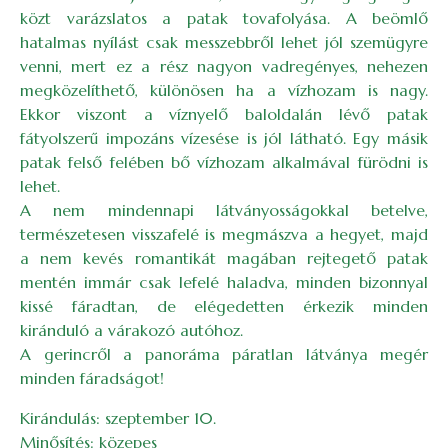
közt varázslatos a patak tovafolyása. A beömlő
hatalmas nyílást csak messzebbről lehet jól szemügyre
venni, mert ez a rész nagyon vadregényes, nehezen
megközelíthető, különösen ha a vízhozam is nagy.
Ekkor viszont a víznyelő baloldalán lévő patak
fátyolszerű impozáns vízesése is jól látható. Egy másik
patak felső felében bő vízhozam alkalmával fürödni is
lehet.
A nem mindennapi látványosságokkal betelve,
természetesen visszafelé is megmászva a hegyet, majd
a nem kevés romantikát magában rejtegető patak
mentén immár csak lefelé haladva, minden bizonnyal
kissé fáradtan, de elégedetten érkezik minden
kiránduló a várakozó autóhoz.
A gerincről a panoráma páratlan látványa megér
minden fáradságot!
Kirándulás: szeptember 10.
Minősítés: közepes