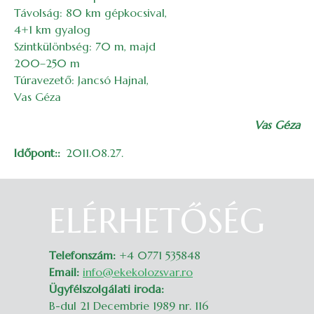
Távolság: 80 km gépkocsival,
4+1 km gyalog
Szintkülönbség: 70 m, majd
200–250 m
Túravezető: Jancsó Hajnal,
Vas Géza
Vas Géza
Időpont:
2011.08.27.
ELÉRHETŐSÉG
Belépés
Telefonszám:
+4 0771 535848
Email:
info@ekekolozsvar.ro
Ügyfélszolgálati iroda:
B-dul 21 Decembrie 1989 nr. 116