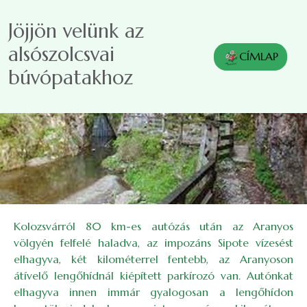
Ugrás a tartalomra
Jöjjön velünk az
alsószolcsvai
CÍMLAP
búvópatakhoz
Kolozsvárról 80 km-es autózás után az Aranyos
völgyén felfelé haladva, az impozáns Sipote vízesést
elhagyva, két kilométerrel fentebb, az Aranyoson
átívelő lengőhídnál kiépített parkírozó van. Autónkat
elhagyva innen immár gyalogosan a lengőhídon