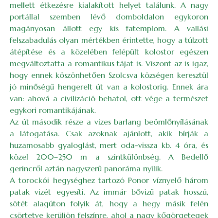
mellett étkezésre kialakított helyet találunk. A nagy
portállal szemben lévő domboldalon egykoron
magányosan állott egy kis fatemplom. A vallási
felszabadulás olyan mértékben érintette, hogy a túlzott
átépítése és a közelében felépült kolostor egészen
megváltoztatta a romantikus tájat is. Viszont az is igaz,
hogy ennek köszönhetően Szolcsva községen keresztül
jó minőségű hengerelt út van a kolostorig. Ennek ára
van: ahová a civilizáció behatol, ott vége a természet
egykori romantikájának.
Az út második része a vizes barlang beömlőnyílásának
a látogatása. Csak azoknak ajánlott, akik bírják a
huzamosabb gyaloglást, mert oda-vissza kb. 4 óra, és
közel 200–250 m a szintkülönbség. A Bedellő
gerincről aztán nagyszerű panoráma nyílik.
A torockói hegységhez tartozó Ponor víznyelő három
patak vizét egyesíti. Az immár bővizű patak hosszú,
sötét alagúton folyik át, hogy a hegy másik felén
csörtetve kerüljön felszínre, ahol a nagy kőgörgetegek