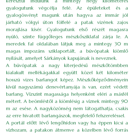
keresztül indulunk a mintegy négy kilométeres
gyalogutunk végcélja felé. Az épületeket és a
gyalogösvényt magunk után hagyva az immár jól
járható völgyi úton fölfelé a patak vizének zajos
morajlása kísér. Gyalogutunk első részét magasra
nyúló, szinte függőleges mészkősziklafal zárja le. A
meredek fal oldalában látjuk meg a mintegy 30 m
magas impozáns sziklaportált, a búvópatak kiömlő
nyílását, amelyet Sárkányok kapujának is neveznek.
A búvópatak a nagy kiterjedésű mészkőtömbben
kialakult mellékágakkal együtt közel két kilométer
hosszú vizes barlangot képez. Mészkőképződményein
kívül nagyszámú denevértanyája is van, ezért védett
barlang. Vízszint magassága ­helyenként eléri a másfél
métert. A beömléstől a kiömlésig a víznek mintegy 90
m az esése. A nagyközönség nem látogathatja, csakis
az erre hivatott barlangászok, megfelelő felszereléssel.
A portál előtt lévő lengőhídon vagy ha éppen kicsi a
vízhozam, a patakon átmenve a közelben lévő forrás