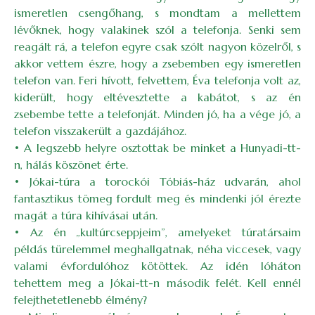
ismeretlen csengőhang, s mondtam a mellettem
lévőknek, hogy valakinek szól a telefonja. Senki sem
reagált rá, a telefon egyre csak szólt nagyon közelről, s
akkor vettem észre, hogy a zsebemben egy ismeretlen
telefon van. Feri hívott, felvettem, Éva telefonja volt az,
kiderült, hogy eltévesztette a kabátot, s az én
zsebembe tette a telefonját. Minden jó, ha a vége jó, a
telefon visszakerült a gazdájához.
• A legszebb helyre osztottak be minket a Hunyadi-tt-
n, hálás köszönet érte.
• Jókai-túra a torockói Tóbiás-ház udvarán, ahol
fantasztikus tömeg fordult meg és mindenki jól érezte
magát a túra kihívásai után.
• Az én „kultúrcseppjeim”, amelyeket túratársaim
példás türelemmel meghallgatnak, néha viccesek, vagy
valami évfordulóhoz kötöttek. Az idén lóháton
tehettem meg a Jókai-tt-n második felét. Kell ennél
felejthetetlenebb élmény?