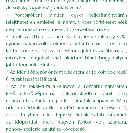
továbbment. Hát ez nem olyan „felejthetetlen élmény”,
de sokáig fogok még emlékezni rá.
• Pontbíróként minden egyes teljesítménytúrán
felejthetetlen emléket, élményt, vicces történetet élek
meg a túrázók rövid meséi, hozzászólásai révén.
• Túrát vezettem, de nem volt lejárva, csak egy GPS-
nyomvonalam volt, s elment a jel a telefonról, én meg
körbe-körbe karikázva kerestem a jelet és az útvonalat,
miközben magabiztosnak akartam tűnni, hogy milyen
jól tudom, mit csinálok.
• Az idén többször önkénteskedtem és jó volt sok régi/
új túratárssal találkozni.
• Az idei Jókai-túra alkalmával a Tordatúr határában
lévő ellenőrzőpontnál önkénteskedtem, amit elég
nehezen találtunk meg a koordináták alapján is. Még
oda sem értünk, amikor utolért bennünket az első futó,
és ott helyben kellett lepecsételnünk és hitelesítenünk
az időpontját, mert nagyon fontos volt számára,
nehogy utolérje az utána következő.