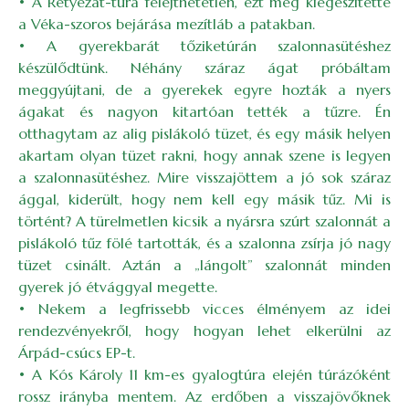
• A Retyezát-túra felejthetetlen, ezt még kiegészítette
a Véka-szoros bejárása mezítláb a patakban.
• A gyerekbarát tőziketúrán szalonnasütéshez
készülődtünk. Néhány száraz ágat próbáltam
meggyújtani, de a gyerekek egyre hozták a nyers
ágakat és nagyon kitartóan tették a tűzre. Én
otthagytam az alig pislákoló tüzet, és egy másik helyen
akartam olyan tüzet rakni, hogy annak szene is legyen
a szalonnasütéshez. Mire visszajöttem a jó sok száraz
ággal, kiderült, hogy nem kell egy másik tűz. Mi is
történt? A türelmetlen kicsik a nyársra szúrt szalonnát a
pislákoló tűz fölé tartották, és a szalonna zsírja jó nagy
tüzet csinált. Aztán a „lángolt” szalonnát minden
gyerek jó étvággyal megette.
• Nekem a legfrissebb vicces élményem az idei
rendezvényekről, hogy hogyan lehet elkerülni az
Árpád-csúcs EP-t.
• A Kós Károly 11 km-es gyalogtúra elején túrázóként
rossz irányba mentem. Az erdőben a visszajövőknek