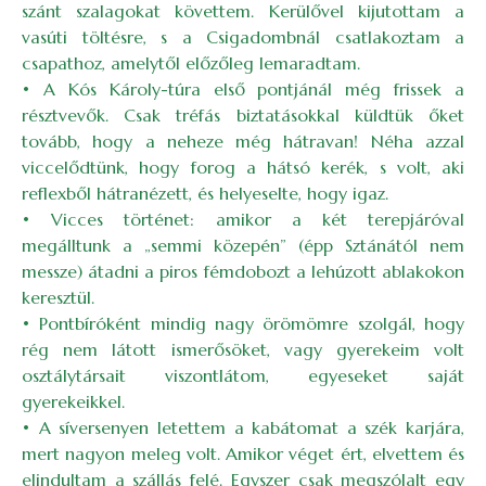
szánt szalagokat követtem. Kerülővel kijutottam a
vasúti töltésre, s a Csigadombnál csatlakoztam a
csapathoz, amelytől előzőleg lemaradtam.
• A Kós Károly-túra első pontjánál még frissek a
résztvevők. Csak tréfás biztatásokkal küldtük őket
tovább, hogy a neheze még hátravan! Néha azzal
viccelődtünk, hogy forog a hátsó kerék, s volt, aki
reflexből hátranézett, és helyeselte, hogy igaz.
• Vicces történet: amikor a két terepjáróval
megálltunk a „semmi közepén” (épp Sztánától nem
messze) átadni a piros fémdobozt a lehúzott ablakokon
keresztül.
• Pontbíróként mindig nagy örömömre szolgál, hogy
rég nem látott ismerősöket, vagy gyerekeim volt
osztálytársait viszontlátom, egyeseket saját
gyerekeikkel.
• A síversenyen letettem a kabátomat a szék karjára,
mert nagyon meleg volt. Amikor véget ért, elvettem és
elindultam a szállás felé. Egyszer csak megszólalt egy