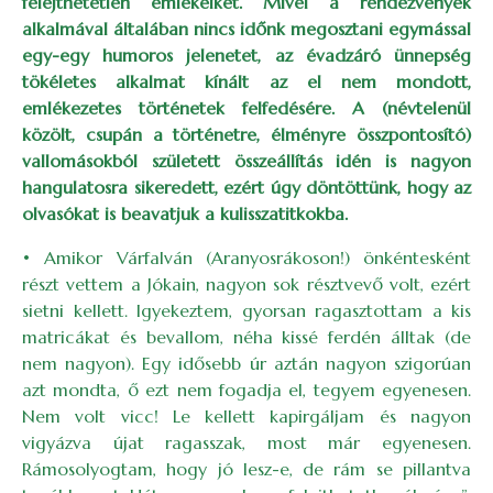
felejthetetlen emlékeiket. Mivel a rendezvények
alkalmával általában nincs időnk megosztani egymással
egy-egy humoros jelenetet, az évadzáró ünnepség
tökéletes alkalmat kínált az el nem mondott,
emlékezetes történetek felfedésére. A (névtelenül
közölt, csupán a történetre, élményre összpontosító)
vallomásokból született összeállítás idén is nagyon
hangulatosra sikeredett, ezért úgy döntöttünk, hogy az
olvasókat is beavatjuk a kulisszatitkokba.
• Amikor Várfalván (Aranyosrákoson!) önkéntesként
részt vettem a Jókain, nagyon sok résztvevő volt, ezért
sietni kellett. Igyekeztem, gyorsan ragasztottam a kis
matricákat és bevallom, néha kissé ferdén álltak (de
nem nagyon). Egy idősebb úr aztán nagyon szigorúan
azt mondta, ő ezt nem fogadja el, tegyem egyenesen.
Nem volt vicc! Le kellett kapirgáljam és nagyon
vigyázva újat ragasszak, most már egyenesen.
Rámosolyogtam, hogy jó lesz-e, de rám se pillantva