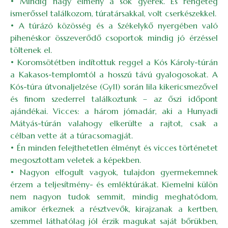
• Mindig nagy élmény a sok gyerek. És rengeteg
ismerőssel találkozom, túratársakkal, volt cserkészekkel.
• A túrázó közösség és a Székelykő nyergében való
pihenéskor összeverődő csoportok mindig jó érzéssel
töltenek el.
• Koromsötétben indítottuk reggel a Kós Károly-túrán
a Kakasos-templomtól a hosszú távú gyalogosokat. A
Kós-túra útvonaljelzése (Gy11) során lila kikericsmezővel
és finom szederrel találkoztunk – az őszi időpont
ajándékai. Vicces: a három jómadár, aki a Hunyadi
Mátyás-túrán valahogy elkerülte a rajtot, csak a
célban vette át a túracsomagját.
• Én minden felejthetetlen élményt és vicces történetet
megosztottam veletek a képekben.
• Nagyon elfogult vagyok, tulajdon gyermekemnek
érzem a teljesítmény- és emléktúrákat. Kiemelni külön
nem nagyon tudok semmit, mindig meghatódom,
amikor érkeznek a résztvevők, kirajzanak a kertben,
szemmel láthatólag jól érzik magukat saját bőrükben,