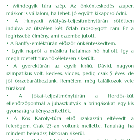
• Mindegyik túra szép. Az önkénteskedés szuper,
máskor is vállalom, ha lehet. Jó együtt kikapcsolódni.
• A Hunyadi Mátyás-teljesítménytúrán sötétben
indulva az útszélen két őzláb mosolygott rám. Ez a
legfrissebb élmény, ami eszembe jutott.
• A Bánffy-emléktúrán először önkénteskedtem.
• Egyik napról a másikra hatalmas hó hullott, így a
meghirdetett túra tökéletesen sikerült.
• A gyerektúrán az egyik kisfiú, Dávid, nagyon
szimpatikus volt, kedves, vicces, pedig csak 5 éves, de
jól összebarátkoztunk. Remélem, még találkozok vele
túrákon!
• A Jókai-teljesítménytúrán a Hordós-kút
ellenőrzőpontnál a juhászkutyák a bringásokat egy kis
gyorsaságra kényszerítették.
• A Kós Károly-túra első szakaszán eltévedt a
feleségem. Csak 23-an voltunk mellette. Tanulság: ha
mindent beleadsz, biztosan sikerül.