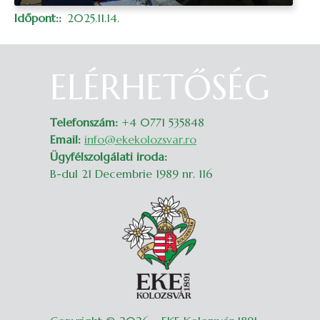
Időpont:
2025.11.14.
ELÉRHETŐSÉG
Belépés
Telefonszám:
+4 0771 535848
Email:
info@ekekolozsvar.ro
Ügyfélszolgálati iroda:
B-dul 21 Decembrie 1989 nr. 116