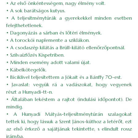
• Az első önkéntességem, nagy élmény volt.
• A sok barátságos kutyus.
• A teljesítménytúrák a gyerekekkel minden esetben
felejthetetlenek.
• Dagonyázás a sárban és lőtéri élmények.
• A torockói naplemente a sziklákon.
• A csodaszép kilátás a Brüll-kilátó ellenőrzőpontnál.
• Szilvaízfőzés Kispetriben.
• Minden esemény adott valami újat.
• Kábelkötegelők.
• Biciklivel teljesítettem a Jókait és a Bánffy 70-est.
• Javaslat: vegyük rá a vadászokat, hogy vegyenek
részt a Hunyadi-tt-n.
• Általában lekéstem a rajtot (indulási időpontot). De
mindig.
• A Hunyadi Mátyás-teljesítménytúrán szalagokat
tettek ki, hogy lássuk a Szent János-kúthoz a letérőt, ezt
az első érkező a sajátjának tekintette, s elindult rossz
irányba.