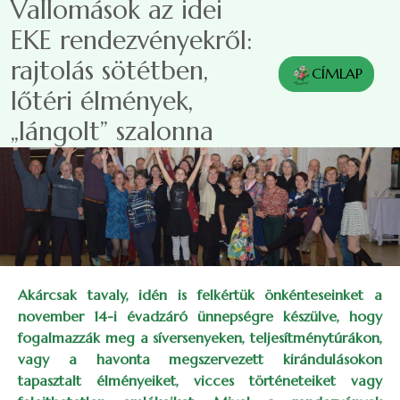
Vallomások az idei
Ugrás a tartalomra
EKE rendezvényekről:
rajtolás sötétben,
CÍMLAP
lőtéri élmények,
„lángolt” szalonna
Akárcsak tavaly, idén is felkértük önkénteseinket a
november 14-i évadzáró ünnepségre készülve, hogy
fogalmazzák meg a síversenyeken, teljesítménytúrákon,
vagy a havonta megszervezett kirándulásokon
tapasztalt élményeiket, vicces történeteiket vagy