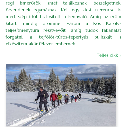
régi ismerősök ismét találkoznak, beszélgetnek,
örvendenek egymásnak. Kell egy kicsi szerencse is,
mert szép időt biztosított a Fennvaló. Amíg az erőm
kitart, mindig örömmel várom a Kós Károly-
teljesítménytúra résztvevőit, amíg tudok fakanalat
forgatni, a tejfölös-túrós-tepertyűs puliszkát is
elkészítem akár félezer embernek.
Teljes cikk »