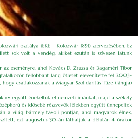
ozsvári osztálya (EKE – Kolozsvár 1891) szervezésében. Ez
ett sok volt a vendég, akiket ezután is szívesen látunk
 sor az eseményre, ahol Kovács D. Zsuzsa és Bagaméri Tibor
találkozón fellobbant láng ötletét elevenítette fel 2003-
t, hogy csatlakozzanak a Magyar Szolidaritás Tüze (lángja)
kbe: együtt énekeltük el nemzeti imánkat, majd a székely
 középkorú és idősebb részvevők lélekben együtt ünnepeltek
-án a világ bármely távoli pontján, ahol magyarok élnek,
szített, ezt augusztus 30-án láthatjuk a délután 4 órakor