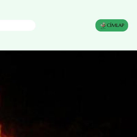
resés
CÍMLAP