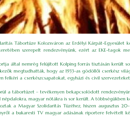
ritás Tábortüze Kolozsváron az Erdélyi Kárpát-Egyesület kol
eretében szerepelt rendezvényünk, ezért az EKE-tagok mell
rtja által nemrég felújított Kolping forrás tisztásán került
rkezők megtudhatták, hogy az 1933-as gödöllői cserkész világ
felkéri a cserkészcsapatokat, egyházi és civil szervezeteke
örül a tábortüzet – tevékenyen bekapcsolódott rendezvényün
jd népdalokra, magyar nótákra is sor került. A többségükben
akoztak a Magyar Szolidaritás Tüzéhez, hiszen augusztus 20
yről a bukaresti TV magyar adásának riportere felvételt ké