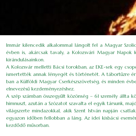
Immár kilencedik alkalommal lángolt fel a Magyar Szolida
évben is, akárcsak tavaly, a Kolozsvári Magyar Napok k
kirándulásainkon.
A Kolozsvár melletti Bácsi torokban, az EKE-sek egy csopo
ismertették annak lényegét és történetét. A tábortűzre é
ban a Külföldi Magyar Cserkészszövetség, és minden évben 
elnevezésű kezdeményezéshez.
A szép számban összegyűlt közönség – 61 személy állta k
himnuszt, azután a Szózatot szavalta el egyik társunk, ma
világszerte mindazokkal, akik Szent István napján csatl
egyazon időben fellobban a láng. Az idei kisbácsi esemén
kezdődő műsorban.