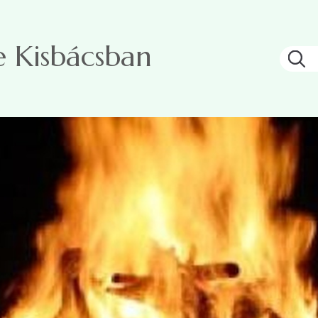
e Kisbácsban
Ke