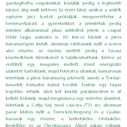
gazdagította csapatunkat, közülük pedig a legkisebb
túrázó alig múlt kétéves. Jó érzés látni, amikor a szülők
egészen pici kortól próbálják megszerettetni a
természetjárást a gyerekeikkel, a jelenlétük pedig
minden alkalommal plusz színfoltot jelent a csapat
többi tagja számára is. 10 km-es túránk a piros
háromszögön indult, ahonnan rálátásunk nyílt a szoros
alsó részére, az ösvény mellett pedig a tavasz
közeledtének hírnökeivel is találkozhattunk. Kiérve az
erdőből egy magasles mellett rövid energizáló
szünetet tartottunk, majd folytatva utunkat, hamarosan
letértünk a piros háromszög jelzésről, amely a Tordai-
hasadék irányába halad tovább. Ezután egy tágas
legelőre értünk, ahol két kisebb patakmedren is át
kellett kelnünk, majd megmászva egy méretes dombot,
felértünk a Colțu Saș nevű csúcsra (733 m), ahonnan
pazar kilátás nyílt a Torockói-hegység és a Gyalui-
havasok egy részére, a Székelykőre, Ordaskőre,
Bedellőre és az Öreghavasra. Mivel sokan voltunk,