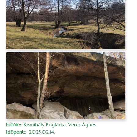
Fotók:
Kismihály Boglárka, Veres Ágnes
Időpont:
2025.02.14.