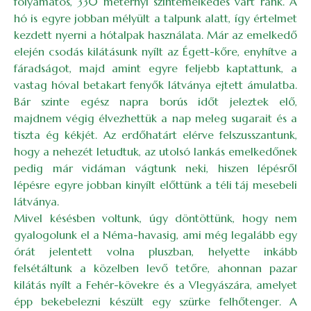
folyamatos, 330 méternyi szintemelkedés várt ránk. A
hó is egyre jobban mélyült a talpunk alatt, így értelmet
kezdett nyerni a hótalpak használata. Már az emelkedő
elején csodás kilátásunk nyílt az Égett-kőre, enyhítve a
fáradságot, majd amint egyre feljebb kaptattunk, a
vastag hóval betakart fenyők látványa ejtett ámulatba.
Bár szinte egész napra borús időt jeleztek elő,
majdnem végig élvezhettük a nap meleg sugarait és a
tiszta ég kékjét. Az erdőhatárt elérve felszusszantunk,
hogy a nehezét letudtuk, az utolsó lankás emelkedőnek
pedig már vidáman vágtunk neki, hiszen lépésről
lépésre egyre jobban kinyílt előttünk a téli táj mesebeli
látványa.
Mivel késésben voltunk, úgy döntöttünk, hogy nem
gyalogolunk el a Néma-havasig, ami még legalább egy
órát jelentett volna pluszban, helyette inkább
felsétáltunk a közelben levő tetőre, ahonnan pazar
kilátás nyílt a Fehér-kövekre és a Vlegyászára, amelyet
épp bekebelezni készült egy szürke felhőtenger. A