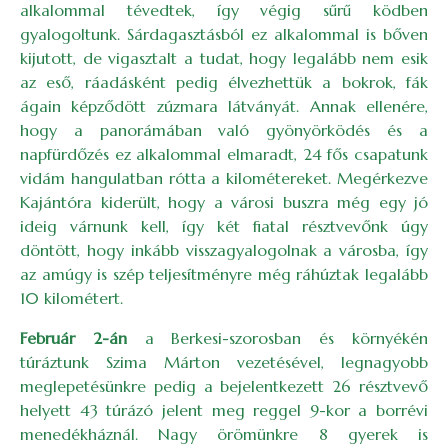
alkalommal tévedtek, így végig sűrű ködben
gyalogoltunk. Sárdagasztásból ez alkalommal is bőven
kijutott, de vigasztalt a tudat, hogy legalább nem esik
az eső, ráadásként pedig élvezhettük a bokrok, fák
ágain képződött zúzmara látványát. Annak ellenére,
hogy a panorámában való gyönyörködés és a
napfürdőzés ez alkalommal elmaradt, 24 fős csapatunk
vidám hangulatban rótta a kilométereket. Megérkezve
Kajántóra kiderült, hogy a városi buszra még egy jó
ideig várnunk kell, így két fiatal résztvevőnk úgy
döntött, hogy inkább visszagyalogolnak a városba, így
az amúgy is szép teljesítményre még ráhúztak legalább
10 kilométert.
Február 2-án
a Berkesi-szorosban és környékén
túráztunk Szima Márton vezetésével, legnagyobb
meglepetésünkre pedig a bejelentkezett 26 résztvevő
helyett 43 túrázó jelent meg reggel 9-kor a borrévi
menedékháznál. Nagy örömünkre 8 gyerek is