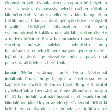
élményben volt részünk, hiszen a ropogó hó helyett a
sarat tapostuk, és havazás helyett esőben róttuk a
kilométereket. Mindezek ellenére vidám hangulatban
tettük meg a 11 km-es távot, gyönyörködve a völgyből
felszálló ködfátyol látványában, sőt még
szalamandrával is találkoztunk, aki kifejezetten élvezte
a nedves időjárást. Bár a bakancsunkra tapadt vastag
sárréteg mázsás súlyként nehezítette meg
haladásunkat, ennek ellenére nagyon gyorsan sikerült
lejárni a távot, így visszafele még a pusztatopai
palacsintasütödéhez is betértünk.
Január 26-án
, vasárnap, ismét Szima Mártonnal
indultunk útnak, hogy lejárjuk a Pusztatopa és a
kajántói tó közötti 21 km-es távot. Reggel 9 órától
gyülekeztünk a távolsági autóbusz-állomáson, hogy a
fél 10-kor induló szatmári busszal eljuthassunk túránk
kiindulópontjáig. Ugyan az előrejelzés szerint déltől ki
kellett volna tisztulnia az égnek, az időjósok ez