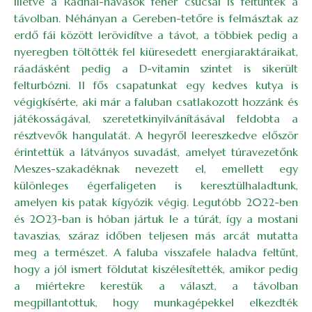
illetve a Radnai-havasok fehér csúcsai is feltűntek a
távolban. Néhányan a Gereben-tetőre is felmásztak az
erdő fái között lerövidítve a távot, a többiek pedig a
nyeregben töltötték fel kiüresedett energiaraktáraikat,
ráadásként pedig a D-vitamin szintet is sikerült
felturbózni. 11 fős csapatunkat egy kedves kutya is
végigkísérte, aki már a faluban csatlakozott hozzánk és
játékosságával, szeretetkinyilvánításával feldobta a
résztvevők hangulatát. A hegyről leereszkedve először
érintettük a látványos suvadást, amelyet túravezetőnk
Meszes-szakadéknak nevezett el, emellett egy
különleges égerfaligeten is keresztülhaladtunk,
amelyen kis patak kígyózik végig. Legutóbb 2022-ben
és 2023-ban is hóban jártuk le a túrát, így a mostani
tavaszias, száraz időben teljesen más arcát mutatta
meg a természet. A faluba visszafele haladva feltűnt,
hogy a jól ismert földutat kiszélesítették, amikor pedig
a miértekre kerestük a választ, a távolban
megpillantottuk, hogy munkagépekkel elkezdték