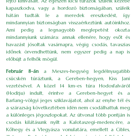
lejtő kihívásait. Az egészen kicsi túrázók szüleik kezébe
kapaszkodva, vagy a hordozó biztonságában, szüleik
hátán tudták le a meredek ereszkedést, így
mindannyian biztonságban visszaérkeztünk autóinkhoz.
Ami pedig a legnagyobb meglepetést okozta
mindannyiunk számára: annak ellenére, hogy esőt és
havazást jósoltak vasárnapra, végig csodás, tavaszias
időnek örvendhettünk, nem egyszer pedig a nap is
előbújt a felhők mögül.
Február 8-án
a Meszes-hegység legdélnyugatibb
csücskén túráztunk, a Gereben-hegyen, Kiss Jani
vezetésével. A közel 14 km-es túra Hodosfalváról
(Hodișu) indult, érintve a Gereben-hegyet és a
Barlang-völgyi jeges sziklavájatot, ahol az enyhe tél és
a szárazság következtében idén nem csodálhattuk meg
a különleges jégoszlopokat. Az útvonal több pontján is
csodás kilátásunk nyílt a Kalotaszegi-medencére, a
Kőhegy és a Vlegyásza vonulatára, emellett a Cibles,