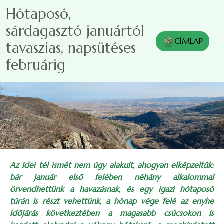
Ugrás a tartalomra
Hótaposó,
sárdagasztó januártól
CÍMLAP
tavaszias, napsütéses
februárig
Az idei tél ismét nem úgy alakult, ahogyan elképzeltük:
bár január első felében néhány alkalommal
örvendhettünk a havazásnak, és egy igazi hótaposó
túrán is részt vehettünk, a hónap vége felé az enyhe
időjárás következtében a magasabb csúcsokon is