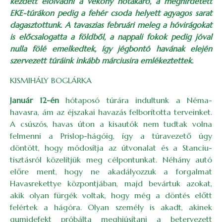
kezdett elolvadni a vékony hótakaró, a meghirdetett
EKE-túrákon pedig a fehér csoda helyett agyagos sarat
dagasztottunk. A tavaszias februári meleg a hóvirágokat
is előcsalogatta a földből, a nappali fokok pedig jóval
nulla fölé emelkedtek, így jégbontó havának elején
szervezett túráink inkább márciusira emlékeztettek.
KISMIHÁLY BOGLÁRKA
Január 12-én
hótaposó túrára indultunk a Néma-
havasra, ám az éjszakai havazás felborította terveinket.
A csúszós, havas úton a kisautók nem tudtak volna
felmenni a Prislop-hágóig, így a túravezető úgy
döntött, hogy módosítja az útvonalat és a Stanciu-
tisztásról közelítjük meg célpontunkat. Néhány autó
előre ment, hogy ne akadályozzuk a forgalmat
Havasrekettye központjában, majd bevártuk azokat,
akik olyan fürgék voltak, hogy még a döntés előtt
felértek a hágóra. Olyan személy is akadt, akinek
gumidefekt próbálta meghiúsítani a betervezett