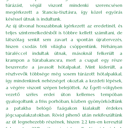
túrázást, végül viszont mindenki szerencsésen
megérkezett a Stanciu-tisztásra, így közel egyórás
késéssel útnak is indultunk.
Az új útvonal hosszabbnak ígérkezett az eredetinél, és
teljes szintemelkedésből is többre kellett számítani, de
látszólag senkit sem zavart a spontán újratervezés,
hiszen csodás téli világba csöppentünk. Néhányan
túraléccel indultak útnak, másoknál felkerült a
krampon a túrabakancsra, mert a csapat egy része
beszerezte a javasolt hótalpakat. Mint kiderült, a
résztvevők többsége még sosem túrázott hótalpakkal,
így mindenkinek nehézséget okoztak a kezdeti lépések,
a végére viszont szépen belejöttek. Az Égett-völgyben
vezető széles erdei úton kellemes tempóban
gyalogoltunk a friss porhóban, közben gyönyörködtünk
a patakba belógó faágakon kialakult érdekes
jégcsapalakzatokban. Rövid pihenő után nekifeszültünk
az út legnehezebb részének, hiszen 2,2 km-en keresztül