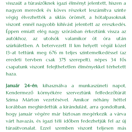
visszaút a túrasízőknek igazi élményt jelentett, hiszen a
nagyon meredek és köves részeket leszámítva szinte
végig élvezhették a siklás örömét, a hótalpasoknak
viszont ennél nagyobb kihívást jelentett az ereszkedés.
Éppen emiatt elég nagy szórásban érkeztünk vissza az
autókhoz, az utolsók valamikor öt óra után
szürkületben. A betervezett 11 km helyett végül közel
13-at tettünk meg 676 m teljes szintemelkedéssel (az
eredeti tervben csak 375 szerepelt), népes 34 fős
csapatunk viszont felejthetetlen élményekkel térhetett
haza.
Január 24-én
, kihasználva a munkaszüneti napot,
Kendermező környékére szerveztünk felfedezőtúrát
Szima Márton vezetésével. Amikor néhány héttel
korábban meghirdettük a kirándulást, arra gondoltunk,
hogy január végére már biztosan megérkezik a várva
várt havazás, és igazi téli időben fedezhetjük fel az új
túraútvonalat. Ezzel szemben viszont teljesen más