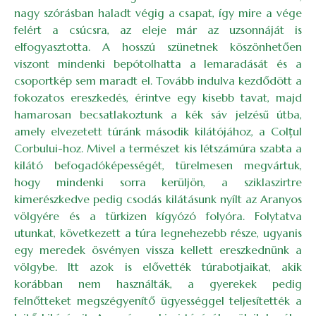
nagy szórásban haladt végig a csapat, így mire a vége
felért a csúcsra, az eleje már az uzsonnáját is
elfogyasztotta. A hosszú szünetnek köszönhetően
viszont mindenki bepótolhatta a lemaradását és a
csoportkép sem maradt el. Tovább indulva kezdődött a
fokozatos ereszkedés, érintve egy kisebb tavat, majd
hamarosan becsatlakoztunk a kék sáv jelzésű útba,
amely elvezetett túránk második kilátójához, a Colțul
Corbului-hoz. Mivel a természet kis létszámúra szabta a
kilátó befogadóképességét, türelmesen megvártuk,
hogy mindenki sorra kerüljön, a sziklaszirtre
kimerészkedve pedig csodás kilátásunk nyílt az Aranyos
völgyére és a türkizen kígyózó folyóra. Folytatva
utunkat, következett a túra legnehezebb része, ugyanis
egy meredek ösvényen vissza kellett ereszkednünk a
völgybe. Itt azok is elővették túrabotjaikat, akik
korábban nem használták, a gyerekek pedig
felnőtteket megszégyenítő ügyességgel teljesítették a