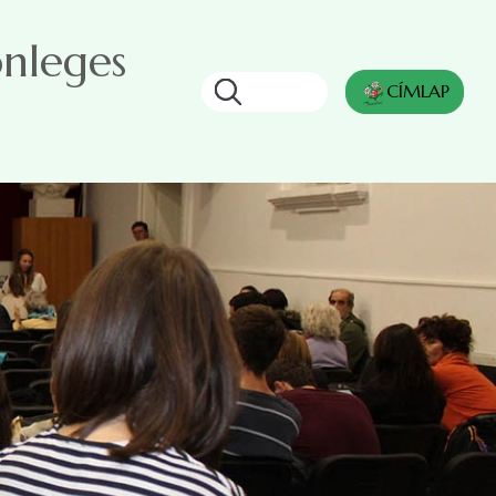
önleges
Keresés
CÍMLAP