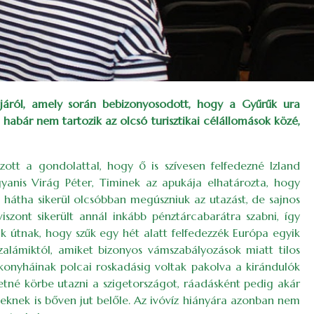
tjáról, amely során bebizonyosodott, hogy a Gyűrűk ura
abár nem tartozik az olcsó turisztikai célállomások közé,
ozott a gondolattal, hogy ő is szívesen felfedezné Izland
ugyanis Virág Péter, Timinek az apukája elhatározta, hogy
, hátha sikerül olcsóbban megúszniuk az utazást, de sajnos
iszont sikerült annál inkább pénztárcabarátra szabni, így
tak útnak, hogy szűk egy hét alatt felfedezzék Európa egyik
zalámiktól, amiket bizonyos vámszabályozások miatt tilos
 konyháinak polcai roskadásig voltak pakolva a kirándulók
retné körbe utazni a szigetországot, ráadásként pedig akár
nyeknek is bőven jut belőle. Az ivóvíz hiányára azonban nem