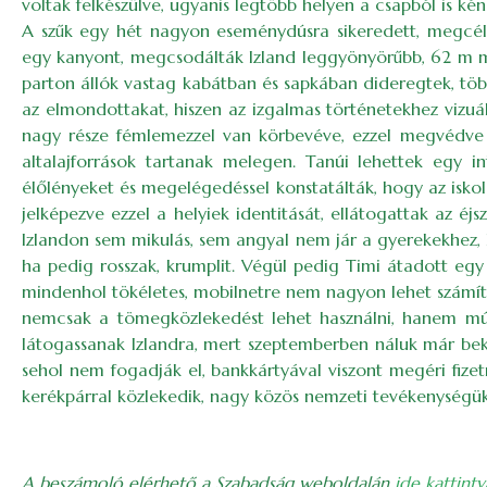
voltak felkészülve, ugyanis legtöbb helyen a csapból is ké
A szűk egy hét nagyon eseménydúsra sikeredett, megcélozt
egy kanyont, megcsodálták Izland leggyönyörűbb, 62 m m
parton állók vastag kabátban és sapkában dideregtek, töb
az elmondottakat, hiszen az izgalmas történetekhez vizuál
nagy része fémlemezzel van körbevéve, ezzel megvédve a
altalajforrások tartanak melegen. Tanúi lehettek egy i
élőlényeket és megelégedéssel konstatálták, hogy az isko
jelképezve ezzel a helyiek identitását, ellátogattak az é
Izlandon sem mikulás, sem angyal nem jár a gyerekekhez, 
ha pedig rosszak, krumplit. Végül pedig Timi átadott egy 
mindenhol tökéletes, mobilnetre nem nagyon lehet számítan
nemcsak a tömegközlekedést lehet használni, hanem múz
látogassanak Izlandra, mert szeptemberben náluk már be
sehol nem fogadják el, bankkártyával viszont megéri fize
kerékpárral közlekedik, nagy közös nemzeti tevékenységük
A beszámoló elérhető a Szabadság weboldalán
ide kattintv