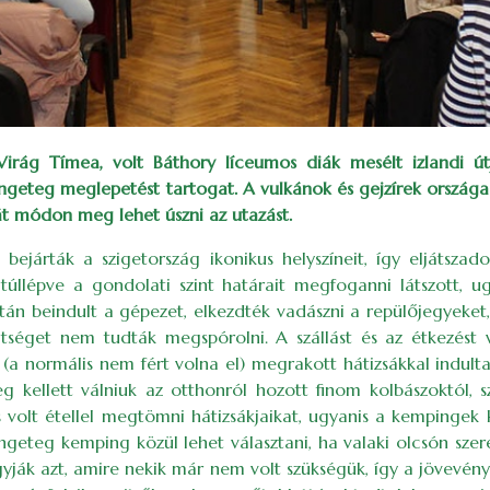
 Virág Tímea, volt Báthory líceumos diák mesélt izlandi ú
geteg meglepetést tartogat. A vulkánok és gejzírek országa h
át módon meg lehet úszni az utazást.
ejárták a szigetország ikonikus helyszíneit, így eljátszad
 túllépve a gondolati szint határait megfoganni látszott, 
tán beindult a gépezet, elkezdték vadászni a repülőjegyeket
tséget nem tudták megspórolni. A szállást és az étkezést v
ral (a normális nem fért volna el) megrakott hátizsákkal indul
 kellett válniuk az otthonról hozott finom kolbászoktól, s
es volt étellel megtömni hátizsákjaikat, ugyanis a kempingek
ngeteg kemping közül lehet választani, ha valaki olcsón sze
agyják azt, amire nekik már nem volt szükségük, így a jövevé