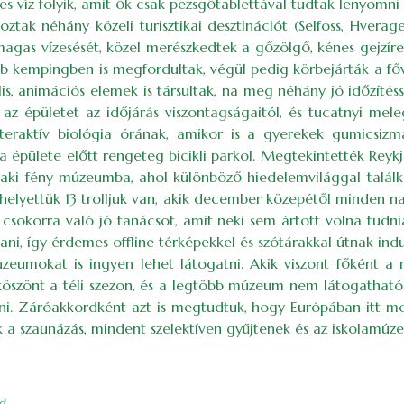
nes víz folyik, amit ők csak pezsgőtablettával tudtak lenyomni
ak néhány közeli turisztikai desztinációt (Selfoss, Hverager
agas vízesését, közel merészkedtek a gőzölgő, kénes gejzír
b kempingben is megfordultak, végül pedig körbejárták a fővá
is, animációs elemek is társultak, na meg néhány jó időzítés
z épületet az időjárás viszontagságaitól, és tucatnyi mel
nteraktív biológia órának, amikor is a gyerekek gumicsiz
la épülete előtt rengeteg bicikli parkol. Megtekintették Rey
jszaki fény múzeumba, ahol különböző hiedelemvilággal talál
helyettük 13 trolljuk van, akik december közepétől minden n
csokorra való jó tanácsot, amit neki sem ártott volna tudnia
i, így érdemes offline térképekkel és szótárakkal útnak indul
eumokat is ingyen lehet látogatni. Akik viszont főként a
köszönt a téli szezon, és a legtöbb múzeum nem látogatható
tni. Záróakkordként azt is megtudtuk, hogy Európában itt mo
 a szaunázás, mindent szelektíven gyűjtenek és az iskolamúze
a
.