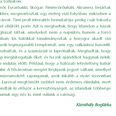
 a torkukon.
ði, Eyrarbakki, Skógar, Fimmvörðuháls, Akranes), bejártak
ekhez, megmártóztak egy meleg vizű folyóban, miközben a
rost. Timi profi interaktív bemutatója pedig csak fokozta
sel elsütött poén. Azt is megtudtuk, hogy Izlandon a házak
egházat láttak, amelyeket nem a napsütés, hanem a forró
mában, kis hálókkal tanulmányoztak a horogra akadt vízi
kjavik legmagasabb templomát, ami egy vulkánhoz hasonlít,
kozhattak, és a szaunázást is kipróbálták. Megtudták, hogy
ap meglátogatják őket, és ha jók ajándékot hagynak nekik,
 indulás előtt. Például, hogy a hálózati lefedettség habár
ni. A fővárosban megéri Reykjavik jegyet váltani, amellyel
 múzeumokért rajonganak, azok inkább a nyári szezonban
. Euróval megtömött zsebbel nem érdemes elindulni, mert
ndták ki először a kereszténységet, az izlandiak többsége
umuk úgy néz ki, mint nálunk a valóság.
Kismihály Boglárka