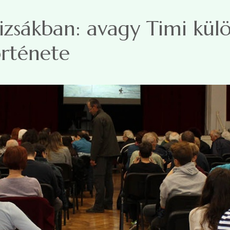
izsákban: avagy Timi kül
örténete