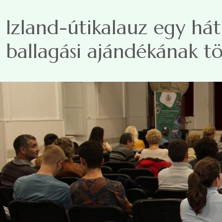
Ugrás a tartalomra
Izland-útikalauz egy hát
ballagási ajándékának t