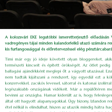
A kolozsvári EKE legutóbbi ismeretterjesztő előadásán
vadregényes tájai minden kalandorlelkű utazó számára ren
kis furfangossággal és előretervezéssel elég pénztárcabar
Timi már egy jó ideje követett olyan bloggereket, akik b
természeti kincseit és épített örökségét. Az ötlet pedig
ballagási ajándékként meglepi őt a vágyott utazással. Ezu
nem tudták kijátszani a rendszert, így egyedül ezt a köl
konzervekkel, zacskós levessel, sátorral és katonai izolír
legészakiabb országának vidékeit. Már a repülőtéren meg
bevinni az országba. Hamar kiderült az is, hogy felesleg
által ott hagyott alapanyagokkal. Úgy bizony, Izlandon re
étel nélkül is elindulhat, hiszen az utazók mindig hátra h