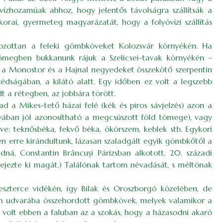
ízhozamúak ahhoz, hogy jelentős távolságra szállítsák a
orai, gyermeteg magyarázatát, hogy a folyóvízi szállítás
mozottan a feleki gömbköveket Kolozsvár környékén. Ha
ömegben bukkanunk rájuk a Szelicsei-tavak környékén –
k a Monostor és a Hajnal negyedeket összekötő szerpentin
dságában, a kilátó alatt. Egy időben ez volt a legszebb
t a rétegben, az jobbára törött.
d a Mikes-tető házai felé (kék és piros sávjelzés) azon a
nyában jól azonosítható a megcsúszott föld tömege), vagy
ve: teknősbéka, fekvő béka, ökörszem, keblek stb. Egykori
ben erre kirándultunk, lázasan szaladgált egyik gömbkőtől a
dná, Constantin Brâncuşi Párizsban alkotott, 20. századi
fejezte ki magát.) Találónak tartom névadását, s méltónak
eszterce vidékén, így Bilak és Oroszborgó közelében, de
om udvarába összehordott gömbkövek, melyek valamikor a
t volt ebben a faluban az a szokás, hogy a házasodni akaró