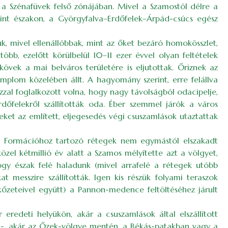
, a Szénafüvek felső zónájában. Mivel a Szamostól délre a
nt északon, a Györgyfalva–Erdőfelek–Árpád-csúcs egész
k, mivel ellenállóbbak, mint az őket bezáró homokösszlet,
bb, ezelőtt körülbelül 10–11 ezer évvel olyan feltételek
vek a mai belváros területére is eljutottak. Őriznek az
plom közelében állt. A hagyomány szerint, erre felállva
zzal foglalkozott volna, hogy nagy távolságból odacipelje,
őfelekről szállították oda. Éber szemmel járók a város
ket az említett, eljegesedés végi csuszamlások utaztattak
kő Formációhoz tartozó rétegek nem egymástól elszakadt
zel kétmillió év alatt a Szamos mélyítette azt a völgyet,
ogy észak felé haladunk (mivel arrafelé a rétegek utóbb
t messzire szállították. Igen kis részük folyami teraszok
kőzeteivel együtt) a Pannon-medence feltöltéséhez járult
redeti helyükön, akár a csuszamlások által elszállított
ka-, akár az Őzek-völgye mentén, a Békás-patakban vagy a