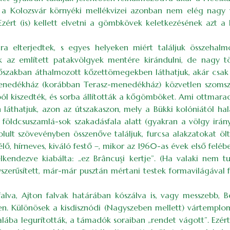
a Kolozsvár környéki mellékvizei azonban nem elég nagy v
rt (is) kellett elvetni a gömbkövek keletkezésének azt a k
a elterjedtek, s egyes helyeken miért találjuk összehal
az említett patakvölgyek mentére kirándulni, de nagy t
időszakban áthalmozott kőzettömegekben láthatjuk, akár csa
enedékház (korábban Terasz-menedékház) közvetlen szomszé
ól kiszedték, és sorba állították a kőgömböket. Ami ottmarad
thatjuk, azon az útszakaszon, mely a Bükki kolóniától hala
) földcsuszamlá-sok szakadásfala alatt (gyakran a völgy irá
ult szövevényben összenőve találjuk, furcsa alakzatokat ölt
lő, hírneves, kiváló festő –, mikor az 1960-as évek első felé
kendezve kiabálta: „ez Brâncuşi kertje”. (Ha valaki nem tu
szerűsített, már-már pusztán mértani testek formavilágával 
alva, Ajton falvak határában kószálva is, vagy messzebb, B
en. Különösek a kisdisznódi (Nagyszeben mellett) vártempl
alába legurították, a támadók soraiban „rendet vágott”. Ezér