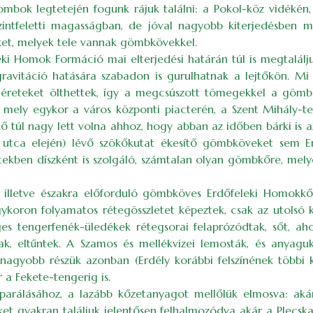
 dombok legtetején fogunk rájuk találni: a Pokol-köz vidékén
tfeletti magasságban, de jóval nagyobb kiterjedésben mi
ket, melyek tele vannak gömbkövekkel.
ki Homok Formáció mai elterjedési határán túl is megtalálju
vitáció hatására szabadon is gurulhatnak a lejtőkön. Mi tö
méreteket ölthettek, így a megcsúszott tömegekkel a gömbkö
mely egykor a város központi piacterén, a Szent Mihály-tem
ő túl nagy lett volna ahhoz, hogy abban az időben bárki is a
tca elején) lévő szökőkutat ékesítő gömbköveket sem Erd
kben díszként is szolgáló, számtalan olyan gömbkőre, melye
re, illetve északra előforduló gömbköves Erdőfeleki Homok
koron folyamatos rétegösszletet képeztek, csak az utolsó kö
ges tengerfenék-üledékek rétegsorai felaprózódtak, sőt, ah
k, eltűntek. A Szamos és mellékvizei lemosták, és anyaguka
nagyobb részük azonban (Erdély korábbi felszínének többi 
 a Fekete-tengerig is.
rálásához, a lazább kőzetanyagot mellőlük elmosva: akár e
ket gyakran találjuk jelentősen felhalmozódva akár a Plecs