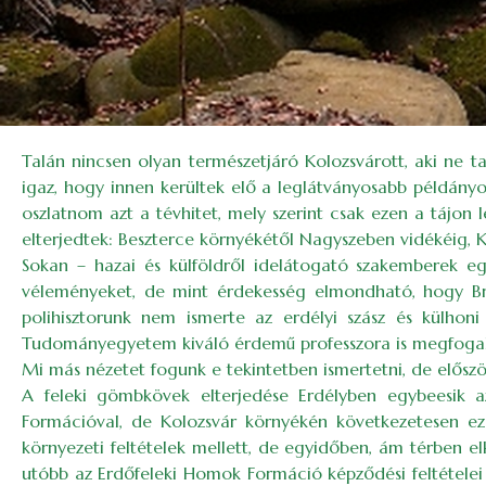
Talán nincsen olyan természetjáró Kolozsvárott, aki ne t
igaz, hogy innen kerültek elő a leglátványosabb példányok
oszlatnom azt a tévhitet, mely szerint csak ezen a tájon
elterjedtek: Beszterce környékétől Nagyszeben vidékéig, 
Sokan – hazai és külföldről idelátogató szakemberek eg
véleményeket, de mint érdekesség elmondható, hogy Br
polihisztorunk nem ismerte az erdélyi szász és külhon
Tudományegyetem kiváló érdemű professzora is megfogalm
Mi más nézetet fogunk e tekintetben ismertetni, de elős
A feleki gömbkövek elterjedése Erdélyben egybeesik 
Formációval, de Kolozsvár környékén következetesen ez
környezeti feltételek mellett, de egyidőben, ám térben el
utóbb az Erdőfeleki Homok Formáció képződési feltételei