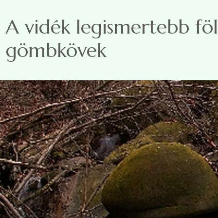
Ugrás a tartalomra
A vidék legismertebb fö
gömbkövek