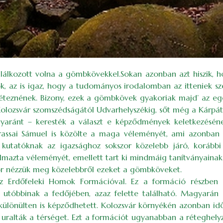
alálkozott volna a gömbkövekkel.Sokan azonban azt hiszik, ho
, az is igaz, hogy a tudományos irodalomban az itteniek szer
 léteznének. Bizony, ezek a gömbkövek gyakoriak majd’ az e
Kolozsvár szomszédságától Udvarhelyszékig, sőt még a Kárpáto
yaránt – keresték a választ e képződmények keletkezéséne
assai Sámuel is közölte a maga véleményét, ami azonban
i kutatóknak az igazsághoz sokszor közelebb járó, korábbi
azta véleményét, emellett tart ki mindmáig tanítványainak 
zör nézzük meg közelebbről ezeket a gömbköveket.
az Erdőfeleki Homok Formációval. Ez a formáció részben 
 utóbbinak a fedőjében, azaz felette található. Magyarán 
különülten is képződhetett. Kolozsvár környékén azonban idő
 uralták a térséget. Ezt a formációt ugyanabban a réteghel