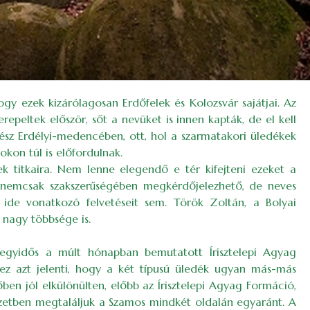
gy ezek kizárólagosan Erdőfelek és Kolozsvár sajátjai. Az
epeltek először, sőt a nevüket is innen kapták, de el kell
gész Erdélyi-medencében, ott, hol a szarmatakori üledékek
kon túl is előfordulnak.
k titkaira. Nem lenne elegendő e tér kifejteni ezeket a
 nemcsak szakszerűségében megkérdőjelezhető, de neves
 ide vonatkozó felvetéseit sem. Török Zoltán, a Bolyai
nagy többsége is.
egyidős a múlt hónapban bemutatott Írisztelepi Agyag
ez azt jelenti, hogy a két típusú üledék ugyan más-más
ben jól elkülönülten, előbb az Írisztelepi Agyag Formáció,
yzetben megtaláljuk a Szamos mindkét oldalán egyaránt. A