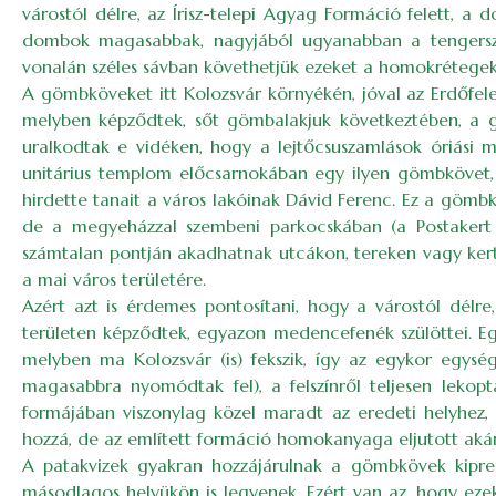
várostól délre, az Írisz-telepi Agyag Formáció felett, a
dombok magasabbak, nagyjából ugyanabban a tengerszin
vonalán széles sávban követhetjük ezeket a homokrétege
A gömbköveket itt Kolozsvár környékén, jóval az Erdőfele
melyben képződtek, sőt gömbalakjuk következtében, a gra
uralkodtak e vidéken, hogy a lejtőcsuszamlások óriási 
unitárius templom előcsarnokában egy ilyen gömbkövet, 
hirdette tanait a város lakóinak Dávid Ferenc. Ez a gömbk
de a megyeházzal szembeni parkocskában (a Postakert u
számtalan pontján akadhatnak utcákon, tereken vagy kerte
a mai város területére.
Azért azt is érdemes pontosítani, hogy a várostól dél
területen képződtek, egyazon medencefenék szülöttei. Egy
melyben ma Kolozsvár (is) fekszik, így az egykor egysé
magasabbra nyomódtak fel), a felszínről teljesen lekopta
formájában viszonylag közel maradt az eredeti helyhez, 
hozzá, de az említett formáció homokanyaga eljutott akár
A patakvizek gyakran hozzájárulnak a gömbkövek kiprepa
másodlagos helyükön is legyenek. Ezért van az, hogy eze