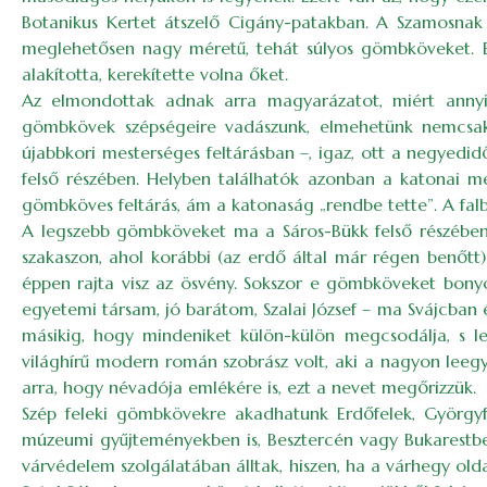
Botanikus Kertet átszelő Cigány-patakban. A Szamosnak 
meglehetősen nagy méretű, tehát súlyos gömbköveket. Ezé
alakította, kerekítette volna őket.
Az elmondottak adnak arra magyarázatot, miért annyir
gömbkövek szépségeire vadászunk, elmehetünk nemcsak 
újabbkori mesterséges feltárásban –, igaz, ott a negyed
felső részében. Helyben találhatók azonban a katonai m
gömbköves feltárás, ám a katonaság „rendbe tette”. A falb
A legszebb gömbköveket ma a Sáros-Bükk felső részében lá
szakaszon, ahol korábbi (az erdő által már régen benőtt
éppen rajta visz az ösvény. Sokszor e gömbköveket bonyol
egyetemi társam, jó barátom, Szalai József – ma Svájcban é
másikig, hogy mindeniket külön-külön megcsodálja, s lel
világhírű modern román szobrász volt, aki a nagyon leegy
arra, hogy névadója emlékére is, ezt a nevet megőrizzük.
Szép feleki gömbkövekre akadhatunk Erdőfelek, György­f
múzeumi gyűjteményekben is, Besztercén vagy Bukarestb
várvédelem szolgálatában álltak, hiszen, ha a várhegy old