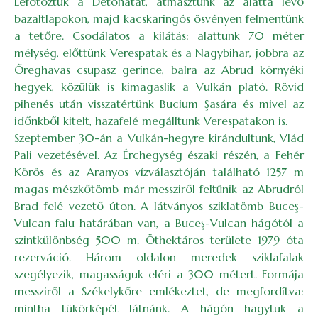
Lefotóztuk a Detonátát, átmásztunk az alatta levő
bazaltlapokon, majd kacskaringós ösvényen felmentünk
a tetőre. Csodálatos a kilátás: alattunk 70 méter
mélység, előttünk Verespatak és a Nagybihar, jobbra az
Őreghavas csupasz gerince, balra az Abrud környéki
hegyek, közülük is kimagaslik a Vulkán plató. Rövid
pihenés után visszatértünk Bucium Şasára és mivel az
időnkből kitelt, hazafelé megálltunk Verespatakon is.
Szeptember 30-án a Vulkán-hegyre kirándultunk, Vlád
Pali vezetésével. Az Érchegység északi részén, a Fehér
Körös és az Aranyos vízválasztóján található 1257 m
magas mészkőtömb már messziről feltűnik az Abrudról
Brad felé vezető úton. A látványos sziklatömb Buceş-
Vulcan falu határában van, a Buceş-Vulcan hágótól a
szintkülönbség 500 m. Öthektáros területe 1979 óta
rezerváció. Három oldalon meredek sziklafalak
szegélyezik, magasságuk eléri a 300 métert. Formája
messziről a Székelykőre emlékeztet, de megfordítva:
mintha tükörképét látnánk. A hágón hagytuk a