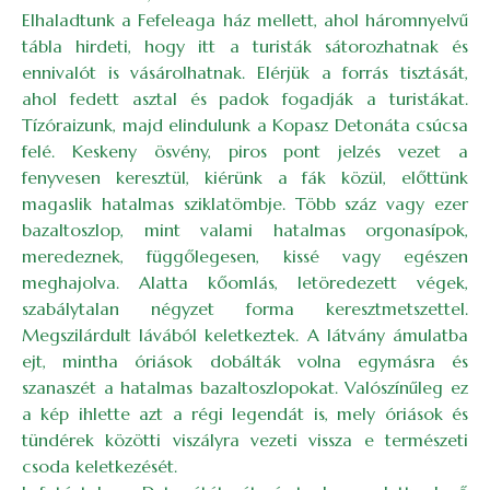
Elhaladtunk a Fefeleaga ház mellett, ahol háromnyelvű
tábla hirdeti, hogy itt a turisták sátorozhatnak és
ennivalót is vásárolhatnak. Elérjük a forrás tisztását,
ahol fedett asztal és padok fogadják a turistákat.
Tízóraizunk, majd elindulunk a Kopasz Detonáta csúcsa
felé. Keskeny ösvény, piros pont jelzés vezet a
fenyvesen keresztül, kiérünk a fák közül, előttünk
magaslik hatalmas sziklatömbje. Több száz vagy ezer
bazaltoszlop, mint valami hatalmas orgonasípok,
meredeznek, függőlegesen, kissé vagy egészen
meghajolva. Alatta kőomlás, letöredezett végek,
szabálytalan négyzet forma keresztmetszettel.
Megszilárdult lávából keletkeztek. A látvány ámulatba
ejt, mintha óriások dobálták volna egymásra és
szanaszét a hatalmas bazaltoszlopokat. Valószínűleg ez
a kép ihlette azt a régi legendát is, mely óriások és
tündérek közötti viszályra vezeti vissza e természeti
csoda keletkezését.