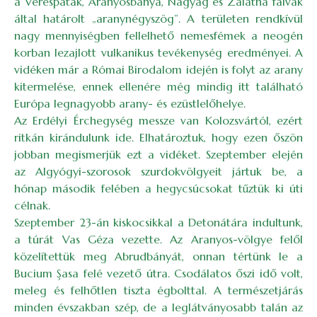
a Verespatak, Aranyosbánya, Nagyág és Zalatna falvak
által határolt „aranynégyszög”. A területen rendkívül
nagy mennyiségben fellelhető nemesfémek a neogén
korban lezajlott vulkanikus tevékenység eredményei. A
vidéken már a Római Birodalom idején is folyt az arany
kitermelése, ennek ellenére még mindig itt található
Európa legnagyobb arany- és ezüstlelőhelye.
Az Erdélyi Érchegység messze van Kolozsvártól, ezért
ritkán kirándulunk ide. Elhatároztuk, hogy ezen őszön
jobban megismerjük ezt a vidéket. Szeptember elején
az Algyógyi-szorosok szurdokvölgyeit jártuk be, a
hónap második felében a hegycsúcsokat tűztük ki úti
célnak.
Szeptember 23-án kiskocsikkal a Detonátára indultunk,
a túrát Vas Géza vezette. Az Aranyos-völgye felől
közelítettük meg Abrudbányát, onnan tértünk le a
Bucium Şasa felé vezető útra. Csodálatos őszi idő volt,
meleg és felhőtlen tiszta égbolttal. A természetjárás
minden évszakban szép, de a leglátványosabb talán az