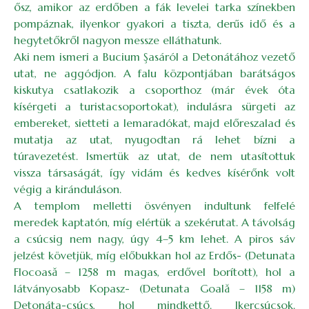
ősz, amikor az erdőben a fák levelei tarka színekben
pompáznak, ilyenkor gyakori a tiszta, derűs idő és a
hegytetőkről nagyon messze elláthatunk.
Aki nem ismeri a Bucium Şasáról a Detonátához vezető
utat, ne aggódjon. A falu központjában barátságos
kiskutya csatlakozik a csoporthoz (már évek óta
kísérgeti a turistacsoportokat), indulásra sürgeti az
embereket, sietteti a lemaradókat, majd előreszalad és
mutatja az utat, nyugodtan rá lehet bízni a
túravezetést. Ismertük az utat, de nem utasítottuk
vissza társaságát, így vidám és kedves kísérőnk volt
végig a kiránduláson.
A templom melletti ösvényen indultunk felfelé
meredek kaptatón, míg elértük a szekérutat. A távolság
a csúcsig nem nagy, úgy 4–5 km lehet. A piros sáv
jelzést követjük, míg előbukkan hol az Erdős- (Detunata
Flocoasă – 1258 m magas, erdővel borított), hol a
látványosabb Kopasz- (Detunata Goală – 1158 m)
Detonáta-csúcs, hol mindkettő. Ikercsúcsok.