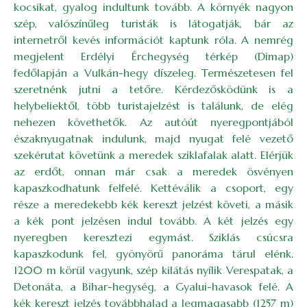
kocsikat, gyalog indultunk tovább. A környék nagyon
szép, valószínűleg turisták is látogatják, bár az
internetről kevés információt kaptunk róla. A nemrég
megjelent Erdélyi Érchegység térkép (Dimap)
fedőlapján a Vulkán-hegy díszeleg. Természetesen fel
szeretnénk jutni a tetőre. Kérdezősködünk is a
helybeliektől, több turistajelzést is találunk, de elég
nehezen követhetők. Az autóút nyeregpontjából
északnyugatnak indulunk, majd nyugat felé vezető
szekérutat követünk a meredek sziklafalak alatt. Elérjük
az erdőt, onnan már csak a meredek ösvényen
kapaszkodhatunk felfelé. Kettéválik a csoport, egy
része a meredekebb kék kereszt jelzést követi, a másik
a kék pont jelzésen indul tovább. A két jelzés egy
nyeregben keresztezi egymást. Sziklás csúcsra
kapaszkodunk fel, gyönyörű panoráma tárul elénk.
1200 m körül vagyunk, szép kilátás nyílik Verespatak, a
Detonáta, a Bihar-hegység, a Gyalui-havasok felé. A
kék kereszt jelzés továbbhalad a legmagasabb (1257 m)