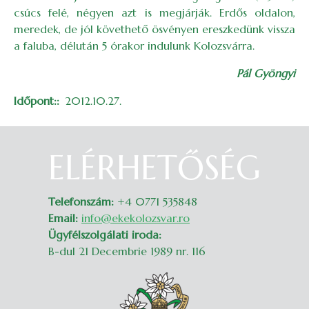
csúcs felé, négyen azt is megjárják. Erdős oldalon,
meredek, de jól követhető ösvényen ereszkedünk vissza
a faluba, délután 5 órakor indulunk Kolozsvárra.
Pál Gyöngyi
Időpont:
2012.10.27.
ELÉRHETŐSÉG
Belépés
Telefonszám:
+4 0771 535848
Email:
info@ekekolozsvar.ro
Ügyfélszolgálati iroda:
B-dul 21 Decembrie 1989 nr. 116