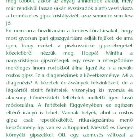
meg többet, akkor az anyag anhidriddé alakul, mely
már rendkívül lassan (akár évszázadok alatt) veszi vissza
a természetes gipsz kristályvizét, azaz semmire sem lesz
jó.
Én nem arra buzdítanám a kedves túratársakat, hogy
most gyorsan ipari gipszgyártásra adják fejüket, de arra
igen, hogy ezeket a piszkosszürke gipszrétegeket
közelebbről nézzük meg. Hoppá! Mintha a
nagykristályos gipszrétegek egy része a rétegződésre
merőleges finom rostokból állna. Igen! Az is a nevük:
rostos gipsz. Ez a diagenézisnek a következménye. Mi a
diagenézis? A kőzetek és ásványok felszínközeli, de a
légkörtől elzárt feltételek, viszonylag kis nyomás és
alacsony hőmérsékleti feltételek melletti igen lassú
módosulása. A feltételek függvényében ez egészen
eltérő irányú is lehet. Vannak helyek, ahol a rostos
gipsz csak repedéskitöltő, ritkaságszámba menő
képződmény. Így van ez a Koppánd, Mészkő és Csegez
környéki gipszekkel. Ott egy szemcsés változat a