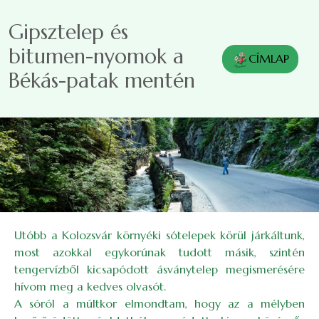
Ugrás a tartalomra
Gipsztelep és
bitumen-nyomok a
CÍMLAP
Békás-patak mentén
Utóbb a Kolozsvár környéki sótelepek körül járkáltunk,
most azokkal egykorúnak tudott másik, szintén
tengervízből kicsapódott ásványtelep megismerésére
hívom meg a kedves olvasót.
A sóról a múltkor elmondtam, hogy az a mélyben