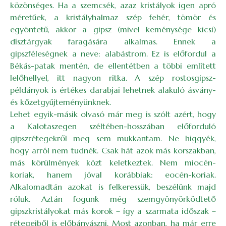
közönséges. Ha a szemcsék, azaz kristályok igen apró
méretűek, a kristályhalmaz szép fehér, tömör és
egyöntetű, akkor a gipsz (mivel keménysége kicsi)
dísztárgyak faragására alkalmas. Ennek a
gipszféleségnek a neve: alabástrom. Ez is előfordul a
Békás-patak mentén, de ellentétben a többi említett
lelőhellyel, itt nagyon ritka. A szép rostosgipsz-
példányok is értékes darabjai lehetnek alakuló ásvány-
és kőzetgyűjteményünknek.
Lehet egyik-másik olvasó már meg is szólt azért, hogy
a Kalotaszegen széltében-hosszában előforduló
gipszrétegekről meg sem mukkantam. Ne higgyék,
hogy arról nem tudnék. Csak hát azok más korszakban,
más körülmények közt keletkeztek. Nem miocén-
koriak, hanem jóval korábbiak: eocén-koriak.
Alkalomadtán azokat is felkeressük, beszélünk majd
róluk. Aztán fogunk még szemgyönyörködtető
gipszkristályokat más korok – így a szarmata időszak –
rétegeiből is előbányászni. Most azonban, ha már erre