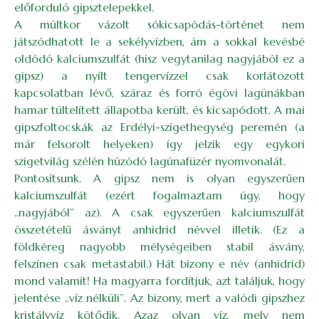
előforduló gipsztelepekkel.
A múltkor vázolt sókicsapódás-történet nem
játszódhatott le a sekélyvízben, ám a sokkal kevésbé
oldódó kalciumszulfát (hisz vegytanilag nagyjából ez a
gipsz) a nyílt tengervízzel csak korlátozott
kapcsolatban lévő, száraz és forró égövi lagúnákban
hamar túltelített állapotba került, és kicsapódott. A mai
gipszfoltocskák az Erdélyi-szigethegység peremén (a
már felsorolt helyeken) így jelzik egy egykori
szigetvilág szélén húzódó lagúnafüzér nyomvonalát.
Pontosítsunk. A gipsz nem is olyan egyszerűen
kalciumszulfát (ezért fogalmaztam úgy, hogy
„nagyjából” az). A csak egyszerűen kalciumszulfát
összetételű ásványt anhidrid névvel illetik. (Ez a
földkéreg nagyobb mélységeiben stabil ásvány,
felszínen csak metastabil.) Hát bizony e név (anhidrid)
mond valamit! Ha magyarra fordítjuk, azt találjuk, hogy
jelentése „víz nélküli”. Az bizony, mert a valódi gipszhez
kristályvíz kötődik. Azaz olyan víz, mely nem