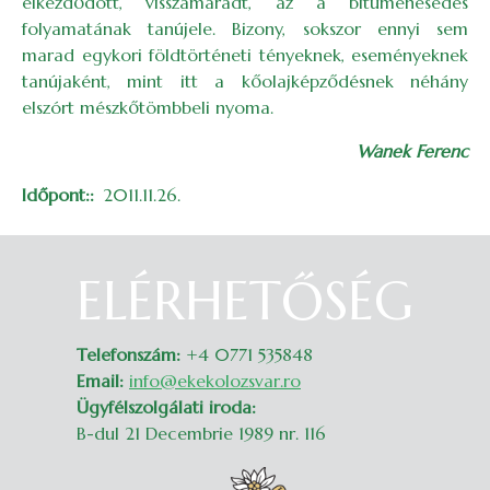
elkezdődött, visszamaradt, az a bitumenesedés
folyamatának tanújele. Bizony, sokszor ennyi sem
marad egykori földtörténeti tényeknek, eseményeknek
tanújaként, mint itt a kőolajképződésnek néhány
elszórt mészkőtömbbeli nyoma.
Wanek Ferenc
Időpont:
2011.11.26.
ELÉRHETŐSÉG
Belépés
Telefonszám:
+4 0771 535848
Email:
info@ekekolozsvar.ro
Ügyfélszolgálati iroda:
B-dul 21 Decembrie 1989 nr. 116