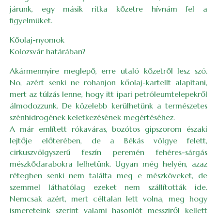
járunk, egy másik ritka kőzetre hívnám fel a
figyelmüket.
Kőolaj-nyomok
Kolozsvár határában?
Akármennyire meglepő, erre utaló kőzetről lesz szó.
No, azért senki ne rohanjon kőolaj-kartellt alapítani,
mert az túlzás lenne, hogy itt ipari petróleumtelepekről
álmodozzunk. De közelebb kerülhetünk a természetes
szénhidrogének keletkezésének megértéséhez.
A már említett rókaváras, bozótos gipszorom északi
lejtője előterében, de a Békás völgye felett,
cirkuszvölgyszerű feszín peremén fehéres-sárgás
mészkődarabokra lelhetünk. Ugyan még helyén, azaz
rétegben senki nem találta meg e mészköveket, de
szemmel láthatólag ezeket nem szállították ide.
Nemcsak azért, mert céltalan lett volna, meg hogy
ismereteink szerint valami hasonlót messziről kellett