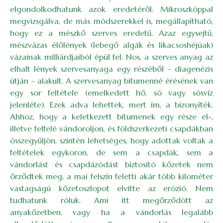
elgondolkodhatunk azok eredetéről. Mikroszkóppal
megvizsgálva, de más módszerekkel is, megállapítható,
hogy ez a mészkő szerves eredetű. Azaz egysejtű,
mészvázas élőlények (lebegő algák és likacsoshéjúak)
vázainak milliárdjaiból épül fel. Nos, a szerves anyag az
elhalt lények szervesanyaga egy részéből – diagenézis
útján – alakult. A szervesanyag bitumenné érésének van
egy sor feltétele (emelkedett hő, só vagy sósvíz
jelenléte). Ezek adva lehettek, mert ím, a bizonyíték.
Ahhoz, hogy a keletkezett bitumenek egy része el-,
illetve felfelé vándoroljon, és földszerkezeti csapdákban
összegyűljön, szintén lehetséges, hogy adottak voltak a
feltételek egykoron, de sem a csapdák, sem a
vándorlást és csapdázódást biztosító kőzetek nem
őrződtek meg, a mai felszín feletti akár több kilométer
vastagságú kőzetoszlopot elvitte az erózió. Nem
tudhatunk róluk. Ami itt megőrződött az
anyakőzetben, vagy ha a vándorlás legalább