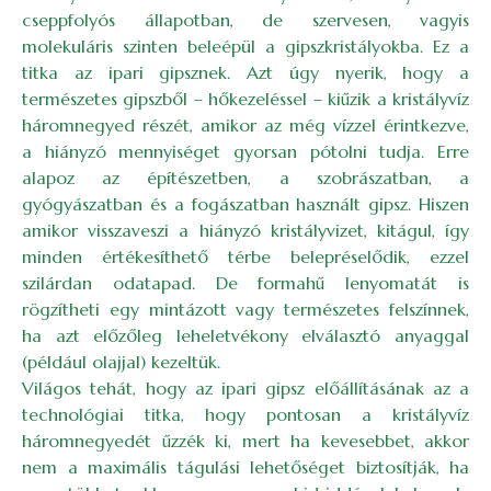
cseppfolyós állapotban, de szervesen, vagyis
molekuláris szinten beleépül a gipszkristályokba. Ez a
titka az ipari gipsznek. Azt úgy nyerik, hogy a
természetes gipszből – hőkezeléssel – kiűzik a kristályvíz
háromnegyed részét, amikor az még vízzel érintkezve,
a hiányzó mennyiséget gyorsan pótolni tudja. Erre
alapoz az építészetben, a szobrászatban, a
gyógyászatban és a fogászatban használt gipsz. Hiszen
amikor visszaveszi a hiányzó kristályvizet, kitágul, így
minden értékesíthető térbe belepréselődik, ezzel
szilárdan odatapad. De formahű lenyomatát is
rögzítheti egy mintázott vagy természetes felszínnek,
ha azt előzőleg leheletvékony elválasztó anyaggal
(például olajjal) kezeltük.
Világos tehát, hogy az ipari gipsz előállításának az a
technológiai titka, hogy pontosan a kristályvíz
háromnegyedét űzzék ki, mert ha kevesebbet, akkor
nem a maximális tágulási lehetőséget biztosítják, ha