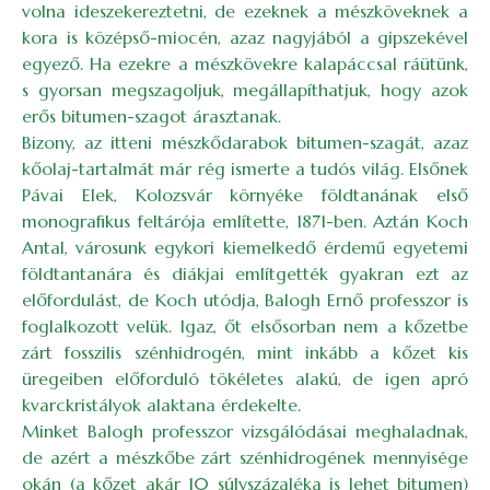
volna ideszekereztetni, de ezeknek a mészköveknek a
kora is középső-miocén, azaz nagyjából a gipszekével
egyező. Ha ezekre a mészkövekre kalapáccsal ráütünk,
s gyorsan megszagoljuk, megállapíthatjuk, hogy azok
erős bitumen-szagot árasztanak.
Bizony, az itteni mészkődarabok bitumen-szagát, azaz
kőolaj-tartalmát már rég ismerte a tudós világ. Elsőnek
Pávai Elek, Kolozsvár környéke földtanának első
monografikus feltárója említette, 1871-ben. Aztán Koch
Antal, városunk egykori kiemelkedő érdemű egyetemi
földtantanára és diákjai említgették gyakran ezt az
előfordulást, de Koch utódja, Balogh Ernő professzor is
foglalkozott velük. Igaz, őt elsősorban nem a kőzetbe
zárt fosszilis szénhidrogén, mint inkább a kőzet kis
üregeiben előforduló tökéletes alakú, de igen apró
kvarckristályok alaktana érdekelte.
Minket Balogh professzor vizsgálódásai meghaladnak,
de azért a mészkőbe zárt szénhidrogének mennyisége
okán (a kőzet akár 10 súlyszázaléka is lehet bitumen)