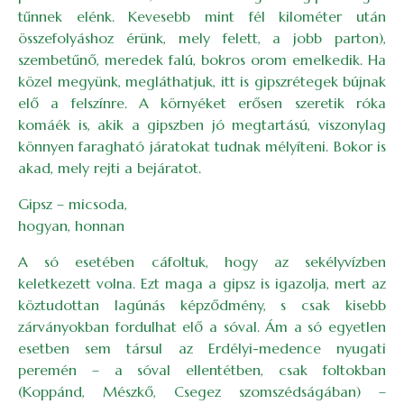
tűnnek elénk. Kevesebb mint fél kilométer után
összefolyáshoz érünk, mely felett, a jobb parton),
szembetűnő, meredek falú, bokros orom emelkedik. Ha
közel megyünk, megláthatjuk, itt is gipszrétegek bújnak
elő a felszínre. A környéket erősen szeretik róka
komáék is, akik a gipszben jó megtartású, viszonylag
könnyen faragható járatokat tudnak mélyíteni. Bokor is
akad, mely rejti a bejáratot.
Gipsz – micsoda,
hogyan, honnan
A só esetében cáfoltuk, hogy az sekélyvízben
keletkezett volna. Ezt maga a gipsz is igazolja, mert az
köztudottan lagúnás képződmény, s csak kisebb
zárványokban fordulhat elő a sóval. Ám a só egyetlen
esetben sem társul az Erdélyi-medence nyugati
peremén – a sóval ellentétben, csak foltokban
(Koppánd, Mészkő, Csegez szomszédságában) –