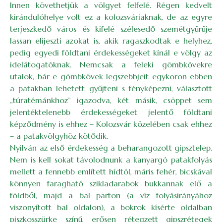
Innen követhetjük a völgyet felfelé. Régen kedvelt
kirándulóhelye volt ez a kolozsváriaknak, de az egyre
terjeszkedő város és kifelé szélesedő szemétgyűrűje
lassan elijeszti azokat is, akik ragaszkodtak e helyhez,
pedig egyedi földtani érdekességeket kínál e völgy az
idelátogatóknak. Nemcsak a feleki gömbkövekre
utalok, bár e gömbkövek legszebbjeit egykoron ebben
a patakban lehetett gyűjteni s fényképezni, választott
„túratémánkhoz” igazodva, két másik, csöppet sem
jelentéktelenebb érdekességeket jelentő földtani
képződmény is ehhez – Kolozsvár közelében csak ehhez
– a patakvölgyhöz kötődik.
Nyilván az első érdekesség a beharangozott gipsztelep.
Nem is kell sokat távolodnunk a kanyargó patakfolyás
mellett a fennebb említett hídtól, máris fehér, bicskával
könnyen faragható szikladarabok bukkannak elő a
földből, majd a bal parton (a víz folyásirányához
viszonyított bal oldalon), a bokrok kísérte oldalban
piszkosszürke színű, erősen rétegzett gipszrétegek