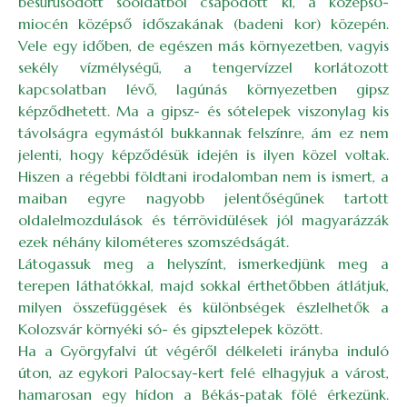
besűrűsödött sóoldatból csapódott ki, a középső-
miocén középső időszakának (badeni kor) közepén.
Vele egy időben, de egészen más környezetben, vagyis
sekély vízmélységű, a tengervízzel korlátozott
kapcsolatban lévő, lagúnás környezetben gipsz
képződhetett. Ma a gipsz- és sótelepek viszonylag kis
távolságra egymástól bukkannak felszínre, ám ez nem
jelenti, hogy képződésük idején is ilyen közel voltak.
Hiszen a régebbi földtani irodalomban nem is ismert, a
maiban egyre nagyobb jelentőségűnek tartott
oldalelmozdulások és térrövidülések jól magyarázzák
ezek néhány kilométeres szomszédságát.
Látogassuk meg a helyszínt, ismerkedjünk meg a
terepen láthatókkal, majd sokkal érthetőbben átlátjuk,
milyen összefüggések és különbségek észlelhetők a
Kolozsvár környéki só- és gipsztelepek között.
Ha a Györgyfalvi út végéről délkeleti irányba induló
úton, az egykori Palocsay-kert felé elhagyjuk a várost,
hamarosan egy hídon a Békás-patak fölé érkezünk.