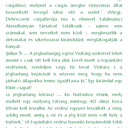
csigafúvó, melynél a csigás üregbe víznyomás által
beszorított levegő idézi elő a szelet.” (Megj.:
Debreczeni csigafúvója ma is elismert találmány.)
Abrudbányán társaival találkozik – sajnos sem
számukat, sem neveiket nem közli –, megbeszélik a
detonátai és szkerisoarai kirándulást, meglátogatják a
bányát.
(július 5) „... A jégbarlangig egész Vidráig szekérrel lehet
menni s csak ott kell lóra ülni. Levél ment a topánfalvi
erdésznek, rendeljen vagy tíz lovat Vidrára s a
jégbarlang bejárását is nézesse meg, hogy ha nem
járható állapotba lenne, igazíttassa ki.” Így kirándul egy
főúri csapat!
(a jégbarlang leírása) „... kis tisztáshoz érünk, mely
mellett egy mélység tátong, mintegy 40 ölnyi, hová
létrán kell leszállni. Az erdész egyszer leszállott a vízig,
addig ment, amíg a víz és a jég közt nem volt hely a
fejének.” (A topánfalvi erdész hasonló beszámolóit több