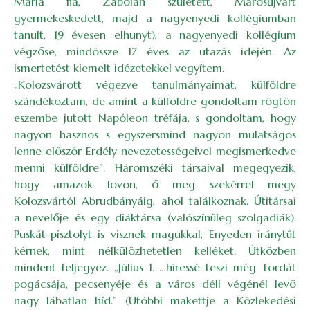
Mária fia, Zabolán született, Marosújvárt
gyermekeskedett, majd a nagyenyedi kollégiumban
tanult, 19 évesen elhunyt), a nagyenyedi kollégium
végzőse, mindössze 17 éves az utazás idején. Az
ismertetést kiemelt idézetekkel vegyítem.
„Kolozsvárott végezve tanulmányaimat, külföldre
szándékoztam, de amint a külföldre gondoltam rögtön
eszembe jutott Napóleon tréfája, s gondoltam, hogy
nagyon hasznos s egyszersmind nagyon mulatságos
lenne először Erdély nevezetességeivel megismerkedve
menni külföldre”. Háromszéki társaival megegyezik,
hogy amazok lovon, ő meg szekérrel megy
Kolozsvártól Abrudbányáig, ahol találkoznak. Útitársai
a nevelője és egy diáktársa (valószínűleg szolgadiák).
Puskát-pisztolyt is visznek magukkal, Enyeden iránytűt
kérnek, mint nélkülözhetetlen kelléket. Útközben
mindent feljegyez. „Július 1. …híressé teszi még Tordát
pogácsája, pecsenyéje és a város déli végénél levő
nagy lábatlan híd.” (Utóbbi makettje a Közlekedési