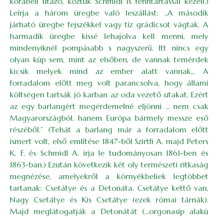
korabeli utazó, köztük Schmidl is fenntartással kezeli.)
Leírja a három üregbe való leszállást: „A második
járható üregbe fejszékkel vagy tíz grádicsot vágtak. A
harmadik üregbe kissé lehajolva kell menni, mely
mindenyiknél pompásabb s nagyszerű. Itt nincs egy
olyan kúp sem, mint az elsőben, de vannak temérdek
kicsik melyek mind az ember alatt vannak... A
forradalom előtt meg volt parancsolva, hogy állami
költségen tartsák jó karban az oda vezető utakat. Ezért
az egy barlangért megérdemelné eljönni ... nem csak
Magyarországból, hanem Európa bármely messze eső
részéből.” (Tehát a barlang már a forradalom előtt
ismert volt, első említése 1847-ből Szirtfi A. majd Peters
K. F. és Schmidl A. írja le tudományosan 1861-ben és
1863-ban.) Ezután következik két oly természeti ritkaság
megnézése, amelyekről a környékbeliek legtöbbet
tartanak: Csetátye és a Detonáta. Csetátye kettő van,
Nagy Csetátye és Kis Csetátye (ezek római tárnák).
Majd meglátogatják a Detonátát (...orgonasíp alakú