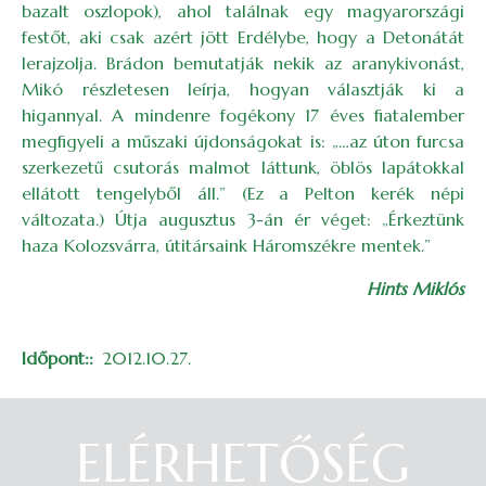
bazalt oszlopok), ahol találnak egy magyarországi
festőt, aki csak azért jött Erdélybe, hogy a Detonátát
lerajzolja. Brádon bemutatják nekik az aranykivonást,
Mikó részletesen leírja, hogyan választják ki a
higannyal. A mindenre fogékony 17 éves fiatalember
megfigyeli a műszaki újdonságokat is: „…az úton furcsa
szerkezetű csutorás malmot láttunk, öblös lapátokkal
ellátott tengelyből áll.” (Ez a Pelton kerék népi
változata.) Útja augusztus 3-án ér véget: „Érkeztünk
haza Kolozsvárra, útitársaink Háromszékre mentek.”
Hints Miklós
Időpont:
2012.10.27.
ELÉRHETŐSÉG
Belépés