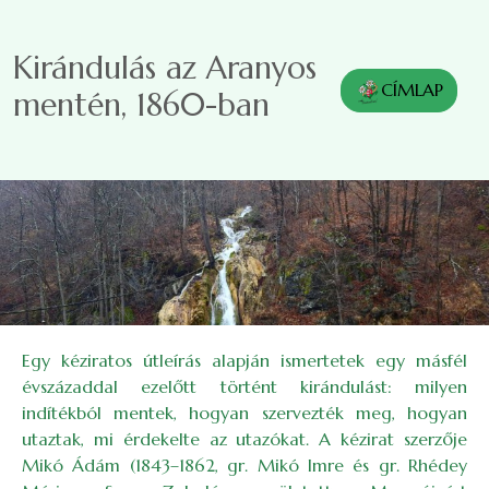
Ugrás a tartalomra
Kirándulás az Aranyos
CÍMLAP
mentén, 1860-ban
Egy kéziratos útleírás alapján ismertetek egy másfél
évszázaddal ezelőtt történt kirándulást: milyen
indítékból mentek, hogyan szervezték meg, hogyan
utaztak, mi érdekelte az utazókat. A kézirat szerzője
Mikó Ádám (1843–1862, gr. Mikó Imre és gr. Rhédey