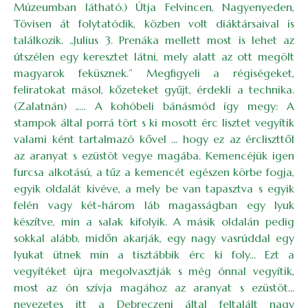
Múzeumban látható.) Útja Felvincen, Nagyenyeden,
Tövisen át folytatódik, közben volt diáktársaival is
találkozik. „Julius 3. Prenáka mellett most is lehet az
útszélen egy keresztet látni, mely alatt az ott megölt
magyarok feküsznek.” Megfigyeli a régiségeket,
feliratokat másol, kőzeteket gyűjt, érdekli a technika.
(Zalatnán) „… A kohóbeli bánásmód így megy: A
stampok által porrá tört s ki mosott érc lisztet vegyítik
valami ként tartalmazó kővel ... hogy ez az ércliszttől
az aranyat s ezüstöt vegye magába. Kemencéjük igen
furcsa alkotású, a tűz a kemencét egészen körbe fogja,
egyik oldalát kivéve, a mely be van tapasztva s egyik
felén vagy két-három láb magasságban egy lyuk
készítve, min a salak kifolyik. A másik oldalán pedig
sokkal alább, midőn akarják, egy nagy vasrúddal egy
lyukat ütnek min a tisztábbik érc ki foly... Ezt a
vegyítéket újra megolvasztják s még ónnal vegyítik,
most az ón szívja magához az aranyat s ezüstöt...
nevezetes itt a Debreczeni által feltalált nagy