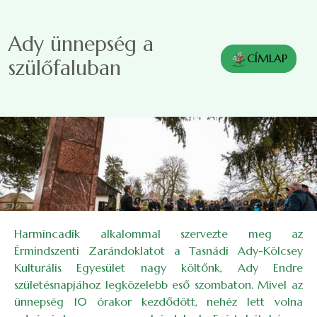
Ugrás a tartalomra
Ady ünnepség a
CÍMLAP
szülőfaluban
Harmincadik alkalommal szervezte meg az
Érmindszenti Zarándoklatot a Tasnádi Ady-Kölcsey
Kulturális Egyesület nagy költőnk, Ady Endre
születésnapjához legközelebb eső szombaton. Mivel az
ünnepség 10 órakor kezdődött, nehéz lett volna