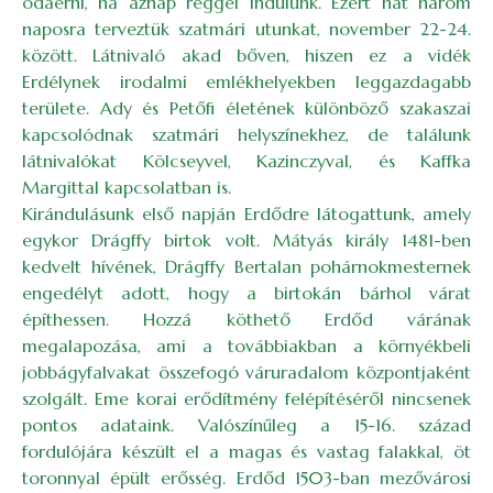
odaérni, ha aznap reggel indulunk. Ezért hát három
naposra terveztük szatmári utunkat, november 22-24.
között. Látnivaló akad bőven, hiszen ez a vidék
Erdélynek irodalmi emlékhelyekben leggazdagabb
területe. Ady és Petőfi életének különböző szakaszai
kapcsolódnak szatmári helyszínekhez, de találunk
látnivalókat Kölcseyvel, Kazinczyval, és Kaffka
Margittal kapcsolatban is.
Kirándulásunk első napján Erdődre látogattunk, amely
egykor Drágffy birtok volt. Mátyás király 1481-ben
kedvelt hívének, Drágffy Bertalan pohárnokmesternek
engedélyt adott, hogy a birtokán bárhol várat
építhessen. Hozzá köthető Erdőd várának
megalapozása, ami a továbbiakban a környékbeli
jobbágyfalvakat összefogó váruradalom központjaként
szolgált. Eme korai erődítmény felépítéséről nincsenek
pontos adataink. Valószínűleg a 15-16. század
fordulójára készült el a magas és vastag falakkal, öt
toronnyal épült erősség. Erdőd 1503-ban mezővárosi