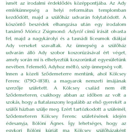
ismét az irodalmi érdeklődés középpontjába. Az Ady
emlékünnepség a helyi református templomban
kezdődött, majd a szülőház udvarán folytatódott. A
köszöntő beszédek elhangzása után egy irodalom
tanárnő Móricz Zsigmond:
Adyról
című írását olvasta
fel, majd a nagykárolyi és a tasnádi líceumok diákjai
Ady verseket szavaltak. Az ünnepség a szülőház
udvarán álló Ady szobor koszorúzásával ért véget,
amely során mi is elhelyeztük koszorúnkat egyesületünk
nevében. Felemelő, Adyhoz méltó, szép ünnepség volt.
Innen a közeli Sződemeterre mentünk, ahol Kölcsey
Ferenc (1790-1838), a magyarok nemzeti imájának
szerzője született. A Kölcsey család nem élt
Sződemeteren, csakhogy abban az időben az volt a
szokás, hogy a fiatalasszony legalább az első gyerekét a
szülői házban szülje meg. Ezért tartózkodott a szüleinél,
Sződemeteren Kölcsey Ferenc születésének idején
édesanyja, Bölöni Ágnes. Így lehetséges, hogy az
egykori Bölöni kúriát ma Kölcsey szülőházaként