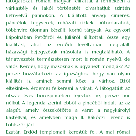
látogatókat, román, magyar felirattal, a termekben a
várkastély és lakói történetét olvashatjuk szintén
kétnyelvű pannókon. A kiállított anyag: címerek,
páncélok, fegyverek, ruházati cikkek, bútordarabok,
többnyire újonnan készült, korhű tárgyak. Az egykori
kápolnában Petőfiről és Júliáról állítottak össze egy
kiállítást, ahol az erdődi levéltárban megtalált
házassági bejegyzésük másolata is megtalálható. A
tárlatvezetés természetesen most is román nyelvű, de
valós. Kérdés, hogy másoknak is ugyanezt mondják? Az
persze hozzátartozik az igazsághoz, hogy van olyan
kiállítás is, aminek semmi köze a várhoz. Ettől
eltekintve, érdemes felkeresni a várat. A látogatást az
ötszáz éves borospincében fejeztük be, persze bor
nélkül. A legenda szerint ebből a pincéből indult az az
alagút, amely összekötötte a várat a nagykárolyi
kastéllyal, és amelyben maga II. Rákóczi Ferenc is
többször járt.
Ezután Erdőd templomait kerestük fel. A mai római