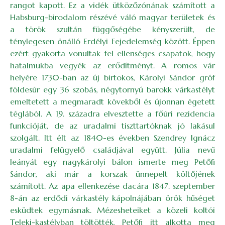
rangot kapott. Ez a vidék ütközőzónának számított a
Habsburg-birodalom részévé váló magyar területek és
a török szultán függőségébe kényszerült, de
ténylegesen önálló Erdélyi Fejedelemség között. Éppen
ezért gyakorta vonultak fel ellenséges csapatok, hogy
hatalmukba vegyék az erődítményt. A romos vár
helyére 1730-ban az új birtokos, Károlyi Sándor gróf
földesúr egy 36 szobás, négytornyú barokk várkastélyt
emeltetett a megmaradt kövekből és újonnan égetett
téglából. A 19. századra elvesztette a főúri rezidencia
funkcióját, de az uradalmi tiszttartóknak jó lakásul
szolgált. Itt élt az 1840-es években Szendrey Ignácz
uradalmi felügyelő családjával együtt. Júlia nevű
leányát egy nagykárolyi bálon ismerte meg Petőfi
Sándor, aki már a korszak ünnepelt költőjének
számított. Az apa ellenkezése dacára 1847. szeptember
8-án az erdődi várkastély kápolnájában örök hűséget
esküdtek egymásnak. Mézesheteiket a közeli koltói
Teleki-kastélyban töltötték, Petőfi itt alkotta meg