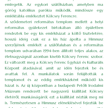
emlegetik. Az egykori szülőházban, amelyben ma
görög katolikus parókia működik, mindössze egy
emléktábla emlékeztet Kölcsey Ferencre.
A sződemeteri református templom mellett a helyi
református gyülekezet birtokában álló épületben
rendeztek be egy kis emlékházat a költő tiszteletére,
hosszú ideig csak ez a kis ház ápolta a Himnusz
szerzőjének emlékét a szülőfaluban és a református
templom udvarában 1994-ben állított teljes alakos, az
életnagyságnál azonban kisebb Kölcsey Ferenc szobor.
Ez változott meg a Kölcsey Ferenc Egyházi és Kulturális
Központ átadásával, amit az idén fejeztek be és
avattak fel. A munkálatok során felújították a
templomot és az eddig emlékházként működő kis
házat is. Az új központban a budapesti Petőfi Irodalmi
Múzeum rendezett be nagyszerű kiállítást Kölcsey
életéről, munkásságáról, ezt a kiállítást néztük meg mi
is. Természetesen a Himnusz eléneklésével fejeztük be