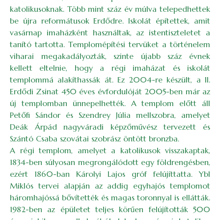
katolikusoknak. Több mint száz év múlva telepedhettek
be újra reformátusok Erdődre. Iskolát építettek, amit
vasárnap imaházként használtak, az istentiszteletet a
tanító tartotta. Templomépítési tervüket a történelem
viharai megakadályozták, szinte újabb száz évnek
kellett eltelnie, hogy a régi imaházat és iskolát
templommá alakíthassák át. Ez 2004-re készült, a II.
Erdődi Zsinat 450 éves évfordulóját 2005-ben már az
új templomban ünnepelhették. A templom előtt áll
Petőfi Sándor és Szendrey Júlia mellszobra, amelyet
Deák Árpád nagyváradi képzőművész tervezett és
Szántó Csaba szovátai szobrász öntött bronzba.
A régi templom, amelyet a katolikusok visszakaptak,
1834-ben súlyosan megrongálódott egy földrengésben,
ezért 1860-ban Károlyi Lajos gróf felújíttatta. Ybl
Miklós tervei alapján az addig egyhajós templomot
háromhajóssá bővítették és magas toronnyal is ellátták.
1982-ben az épületet teljes körűen felújították 500