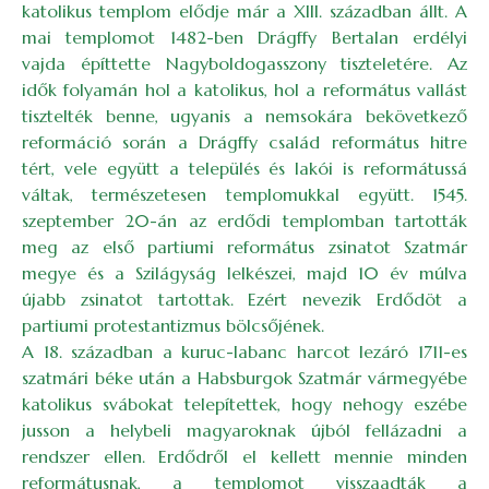
katolikus templom elődje már a XIII. században állt. A
mai templomot 1482-ben Drágffy Bertalan erdélyi
vajda építtette Nagyboldogasszony tiszteletére. Az
idők folyamán hol a katolikus, hol a református vallást
tisztelték benne, ugyanis a nemsokára bekövetkező
reformáció során a Drágffy család református hitre
tért, vele együtt a település és lakói is reformátussá
váltak, természetesen templomukkal együtt. 1545.
szeptember 20-án az erdődi templomban tartották
meg az első partiumi református zsinatot Szatmár
megye és a Szilágyság lelkészei, majd 10 év múlva
újabb zsinatot tartottak. Ezért nevezik Erdődöt a
partiumi protestantizmus bölcsőjének.
A 18. században a kuruc-labanc harcot lezáró 1711-es
szatmári béke után a Habsburgok Szatmár vármegyébe
katolikus svábokat telepítettek, hogy nehogy eszébe
jusson a helybeli magyaroknak újból fellázadni a
rendszer ellen. Erdődről el kellett mennie minden
reformátusnak, a templomot visszaadták a