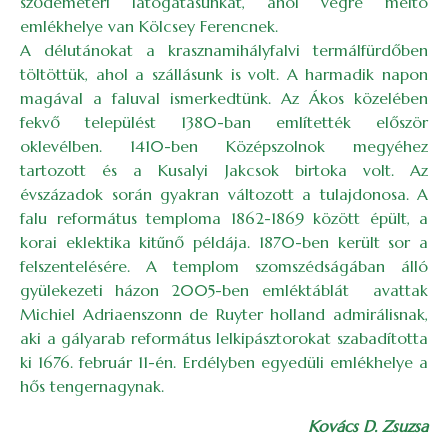
sződemeteri látogatásunkat, ahol végre méltó
emlékhelye van Kölcsey Ferencnek.
A délutánokat a krasznamihályfalvi termálfürdőben
töltöttük, ahol a szállásunk is volt. A harmadik napon
magával a faluval ismerkedtünk. Az Ákos közelében
fekvő települést 1380-ban említették először
oklevélben. 1410-ben Középszolnok megyéhez
tartozott és a Kusalyi Jakcsok birtoka volt. Az
évszázadok során gyakran változott a tulajdonosa. A
falu református temploma 1862-1869 között épült, a
korai eklektika kitűnő példája. 1870-ben került sor a
felszentelésére. A templom szomszédságában álló
gyülekezeti házon 2005-ben emléktáblát avattak
Michiel Adriaenszonn de Ruyter holland admirálisnak,
aki a gályarab református lelkipásztorokat szabadította
ki 1676. február 11-én. Erdélyben egyedüli emlékhelye a
hős tengernagynak.
Kovács D. Zsuzsa