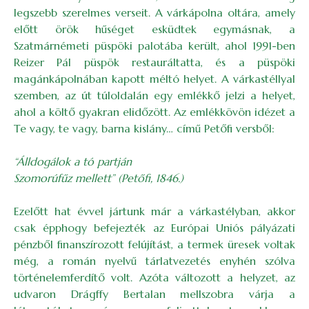
legszebb szerelmes verseit. A várkápolna oltára, amely
előtt örök hűséget esküdtek egymásnak, a
Szatmárnémeti püspöki palotába került, ahol 1991-ben
Reizer Pál püspök restauráltatta, és a püspöki
magánkápolnában kapott méltó helyet. A várkastéllyal
szemben, az út túloldalán egy emlékkő jelzi a helyet,
ahol a költő gyakran elidőzött. Az emlékkövön idézet a
Te vagy, te vagy, barna kislány… című Petőfi versből:
“Álldogálok a tó partján
Szomorúfűz mellett” (Petőfi, 1846.)
Ezelőtt hat évvel jártunk már a várkastélyban, akkor
csak épphogy befejezték az Európai Uniós pályázati
pénzből finanszírozott felújítást, a termek üresek voltak
még, a román nyelvű tárlatvezetés enyhén szólva
történelemferdítő volt. Azóta változott a helyzet, az
udvaron Drágffy Bertalan mellszobra várja a