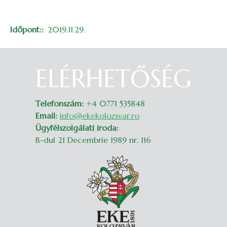
Időpont:
2019.11.29.
ELÉRHETŐSÉG
Belépés
Telefonszám:
+4 0771 535848
Email:
info@ekekolozsvar.ro
Ügyfélszolgálati iroda:
B-dul 21 Decembrie 1989 nr. 116