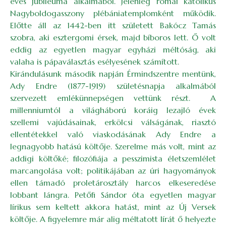
éves jubileuma alkalmából. Jelenleg római katolikus
Nagyboldogasszony plébániatemplomként működik.
Előtte áll az 1442-ben itt született Bakócz Tamás
szobra, aki esztergomi érsek, majd bíboros lett. Ő volt
eddig az egyetlen magyar egyházi méltóság, aki
valaha is pápaválasztás esélyesének számított.
Kirándulásunk második napján Érmindszentre mentünk,
Ady Endre (1877-1919) születésnapja alkalmából
szervezett emlékünnepségen vettünk részt. A
millenniumtól a világháború koráig lezajló évek
szellemi vajúdásainak, erkölcsi válságának, riasztó
ellentétekkel való viaskodásának Ady Endre a
legnagyobb hatású költője. Szerelme más volt, mint az
addigi költőké; filozófiája a pesszimista életszemlélet
marcangolása volt; politikájában az úri hagyományok
ellen támadó proletárosztály harcos elkeseredése
lobbant lángra. Petőfi Sándor óta egyetlen magyar
lírikus sem keltett akkora hatást, mint az Új Versek
költője. A figyelemre már alig méltatott lírát ő helyezte