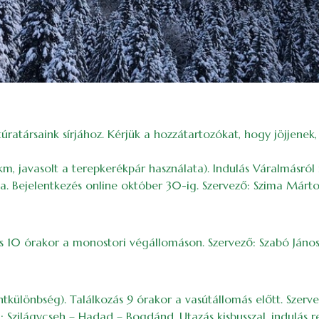
társaink sírjához. Kérjük a hozzátartozókat, hogy jöjjenek, s
km, javasolt a terepkerékpár használata). Indulás Váralmásró
ia. Bejelentkezés online október 30-ig. Szervező: Szima Márto
s 10 órakor a monostori végállomáson. Szervező: Szabó János
ülönbség). Találkozás 9 órakor a vasútállomás előtt. Szervez
 Szilágycseh – Hadad – Bogdánd. Utazás kisbusszal, indulás re