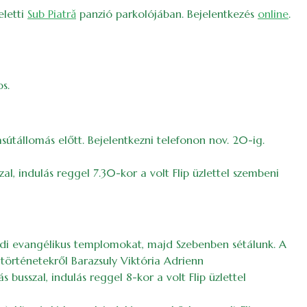
eletti
Sub Piatră
panzió parkolójában. Bejelentkezés
online
.
s.
sútállomás előtt. Bejelentkezni telefonon nov. 20-ig.
zal, indulás reggel 7.30-kor a volt Flip üzlettel szembeni
znódi evangélikus templomokat, majd Szebenben sétálunk. A
történetekről Barazsuly Viktória Adrienn
usszal, indulás reggel 8-kor a volt Flip üzlettel