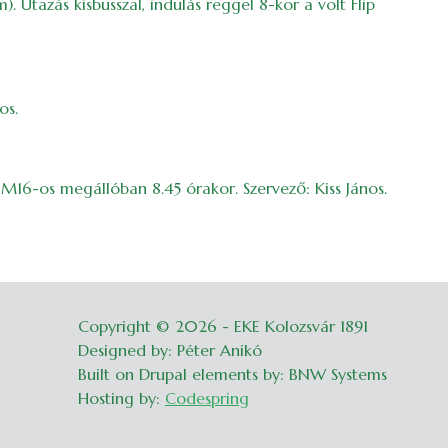
 Utazás kisbusszal, indulás reggel 8-kor a volt Flip
os.
 M16-os megállóban 8.45 órakor. Szervező: Kiss János.
Copyright © 2026 - EKE Kolozsvár 1891
Belépés
Designed by: Péter Anikó
Built on Drupal elements by: BNW Systems
Hosting by:
Codespring