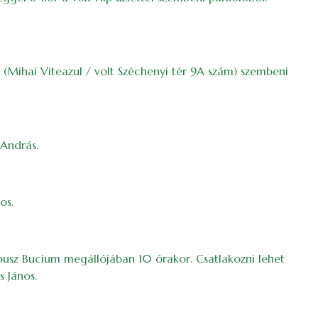
l (Mihai Viteazul / volt Széchenyi tér 9A szám) szembeni
 András.
os.
busz Bucium megállójában 10 órakor. Csatlakozni lehet
s János.