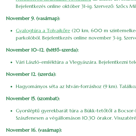
Bejelentkezés online október 31-ig. Szervező: Szőcs Mi
November 9. (vasárnap):
Gyalogtúra a Tolvajkőre
(20 km, 600 m szintemelkedés)
parkolóból. Bejelentkezés online november 3-ig. Szer
November 10–12. (hétfő–szerda):
Vári László-emléktúra a Vlegyászára. Bejelentkezni tel
November 12. (szerda):
Hagyományos séta az István-forráshoz (9 km). Találko
November 15. (szombat):
Gyorsléptű gyerekbarát túra a Bükk-tetőtől a Bocsor-
Szászfenesen a végállomáson 10.30 órakor. Visszatérés
November 16. (vasárnap):