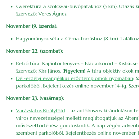
Gyerektúra a Szolcsvai-búvópatakhoz (5 km). Utazás ki
Szervező: Veres Ágnes.
November 19. (szerda):
Hagyományos séta a Cérna-forráshoz (8 km). Találkoz
November 22. (szombat):
Retró túra: Kajántói fenyves – Nádaskóród – Kisbácsi-
Szervező: Kiss János. (
Figyelem!
A túra objektív okok m
Dél-erdélyi evangélikus erődtemplomok nyomában
: 
parkolóból. Bejelentkezés online november 14-ig. Szer
November 23. (vasárnap):
Varázslatos Királyföld
– az autóbuszos kiránduláson fel
város nevezetességei mellett meglátogatjuk az Altemb
művészettörténész gondoskodik. A nap végén adventre h
szembeni parkolóból. Bejelentkezés online november 14