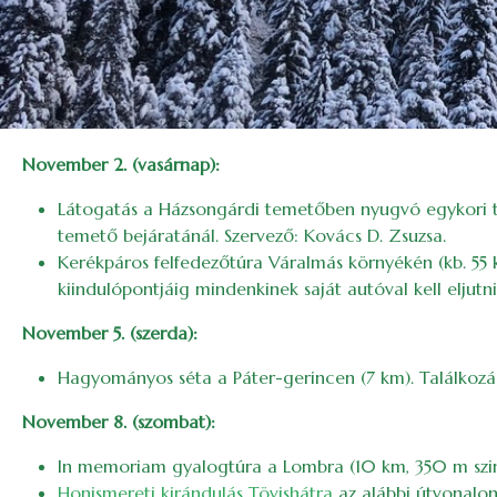
November 2. (vasárnap):
Látogatás a Házsongárdi temetőben nyugvó egykori túra
temető bejáratánál. Szervező: Kovács D. Zsuzsa.
Kerékpáros felfedezőtúra Váralmás környékén (kb. 55 
kiindulópontjáig mindenkinek saját autóval kell eljutn
November 5. (szerda):
Hagyományos séta a Páter-gerincen (7 km). Találkozá
November 8. (szombat):
In memoriam gyalogtúra a Lombra (10 km, 350 m szintk
Honismereti kirándulás Tövishátra
az alábbi útvonalon: