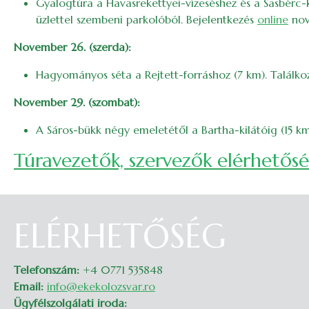
Gyalogtúra a Havasrekettyei-vízeséshez és a Sasbérc-ki
üzlettel szembeni parkolóból. Bejelentkezés
online
nov
November 26. (szerda):
Hagyományos séta a Rejtett-forráshoz (7 km). Találko
November 29. (szombat):
A Sáros-bükk négy emeletétől a Bartha-kilátóig (15 k
Túravezetők, szervezők elérhetős
ELÉRHETŐSÉG
Telefonszám:
+4 0771 535848
Email:
info@ekekolozsvar.ro
Ügyfélszolgálati iroda: