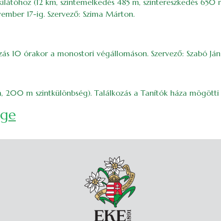
látóhoz (12 km, szintemelkedés 485 m, szintereszkedés 650 m).
ember 17-ig. Szervező: Szima Márton.
zás 10 órakor a monostori végállomáson. Szervező: Szabó Ján
m, 200 m szintkülönbség). Találkozás a Tanítók háza mögötti
ége