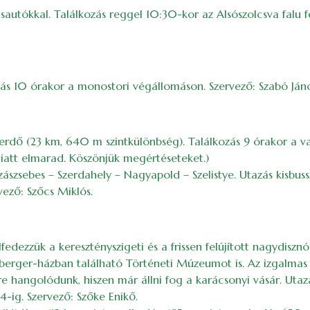
sautókkal. Találkozás reggel 10:30-kor az Alsószolcsva falu f
ás 10 órakor a monostori végállomáson. Szervező: Szabó Jáno
erdő (23 km, 640 m szintkülönbség). Találkozás 9 órakor a va
iatt elmarad. Köszönjük megértéseteket.)
Szászsebes – Szerdahely – Nagyapold – Szelistye. Utazás kisbuss
vező: Szőcs Miklós.
fedezzük a keresztényszigeti és a frissen felújított nagydis
erger-házban található Történeti Múzeumot is. Az izgalmas 
angolódunk, hiszen már állni fog a karácsonyi vásár. Utazás b
-ig. Szervező: Szőke Enikő.