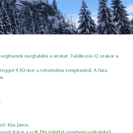
egítsenek megtalálni a sírokat. Találkozás 12 órakor a
l reggel 9.30-kor a református templomtól. A túra
n.
.
ő: Kiss János.
ggel 8-kor a volt Flip üzlettel szembeni parkolóból.