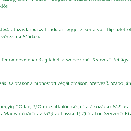
klós.
. Utazás kisbusszal, indulás reggel 7-kor a volt Flip üzlette
vező: Szima Márton.
efonon november 3-ig lehet, a szervezőnél. Szervező: Szilágyi
zás 10 órakor a monostori végállomáson. Szervező: Szabó Ján
hegyig (10 km, 250 m szintkülönbség). Találkozás az M21-es 
 Magyarlónáról az M23-as busszal 15.25 órakor. Szervező: Kis